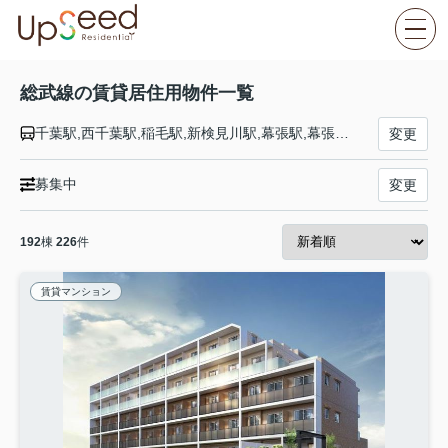
総武線の賃貸居住用物件一覧
千葉駅,西千葉駅,稲毛駅,新検見川駅,幕張駅,幕張本郷駅,津田沼駅,東船橋駅,船橋駅,西船橋駅,下総中山駅,本八幡駅,市川駅,小岩駅,新小岩駅,平井駅,亀戸駅,錦糸町駅,両国駅,浅草橋駅,秋葉原駅,御茶ノ水駅,水道橋駅,飯田橋駅,市ケ谷駅,四ツ谷駅,信濃町駅,千駄ケ谷駅,代々木駅,新宿駅,大久保駅,東中野駅,中野駅,高円寺駅,阿佐ケ谷駅,荻窪駅,西荻窪駅,吉祥寺駅,三鷹駅
変更
募集中
変更
192
棟
226
件
賃貸マンション