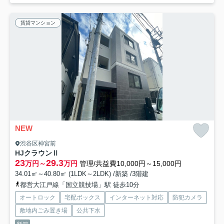
賃貸マンション
NEW
渋谷区神宮前
HJクラウンⅡ
23
29.3
万円～
万円
管理/共益費10,000円～15,000円
34.01㎡～40.80㎡ (1LDK～2LDK) /新築 /3階建
都営大江戸線「国立競技場」駅 徒歩10分
オートロック
宅配ボックス
インターネット対応
防犯カメラ
敷地内ごみ置き場
公共下水