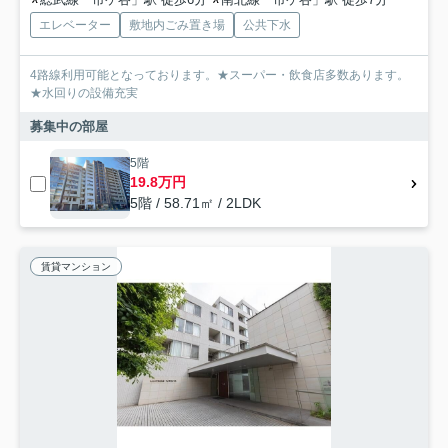
エレベーター
敷地内ごみ置き場
公共下水
4路線利用可能となっております。★スーパー・飲食店多数あります。
★水回りの設備充実
募集中の部屋
5階
19.8万円
5階 / 58.71㎡ / 2LDK
賃貸マンション