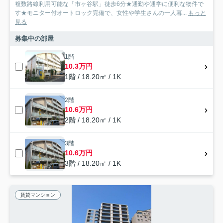
複数路線利用可能な「市ヶ谷駅」徒歩6分★通勤や通学に便利な物件で
す★モニター付オートロック完備で、女性や学生さんの一人暮...
もっと
見る
募集中の部屋
1階
10.3万円
1階 / 18.20㎡ / 1K
2階
10.6万円
2階 / 18.20㎡ / 1K
3階
10.6万円
3階 / 18.20㎡ / 1K
賃貸マンション