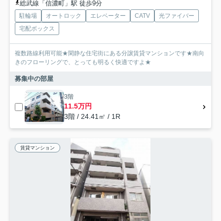
総武線「信濃町」駅 徒歩9分
駐輪場
オートロック
エレベーター
CATV
光ファイバー
宅配ボックス
複数路線利用可能★閑静な住宅街にある分譲賃貸マンションです★南向
きのフローリングで、とっても明るく快適ですよ★
募集中の部屋
3階
11.5万円
3階 / 24.41㎡ / 1R
賃貸マンション