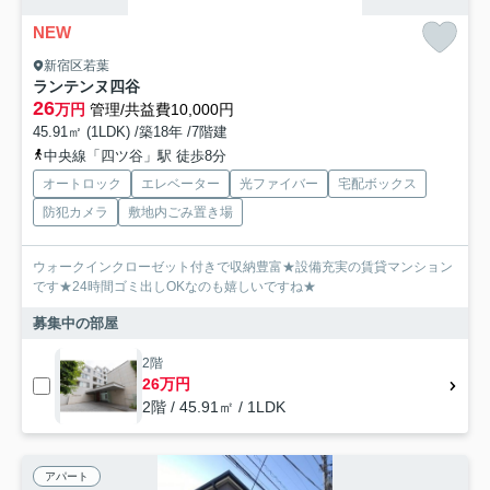
NEW
新宿区若葉
ランテンヌ四谷
26
万円
管理/共益費10,000円
45.91㎡ (1LDK) /築18年 /7階建
中央線「四ツ谷」駅 徒歩8分
オートロック
エレベーター
光ファイバー
宅配ボックス
防犯カメラ
敷地内ごみ置き場
ウォークインクローゼット付きで収納豊富★設備充実の賃貸マンション
です★24時間ゴミ出しOKなのも嬉しいですね★
募集中の部屋
2階
26万円
2階 / 45.91㎡ / 1LDK
アパート