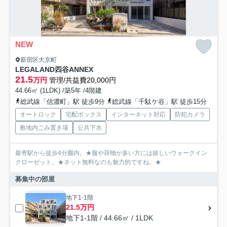
NEW
新宿区大京町
LEGALAND四谷ANNEX
21.5
万円
管理/共益費20,000円
44.66㎡ (1LDK) /築5年 /4階建
総武線「信濃町」駅 徒歩9分
総武線「千駄ケ谷」駅 徒歩15分
オートロック
宅配ボックス
インターネット対応
防犯カメラ
敷地内ごみ置き場
公共下水
最寄駅から徒歩4分圏内。★服や荷物が多い方には嬉しいウォークイン
クローゼット。★ネット無料なのも魅力的ですね。★
募集中の部屋
地下1-1階
21.5万円
地下1-1階 / 44.66㎡ / 1LDK