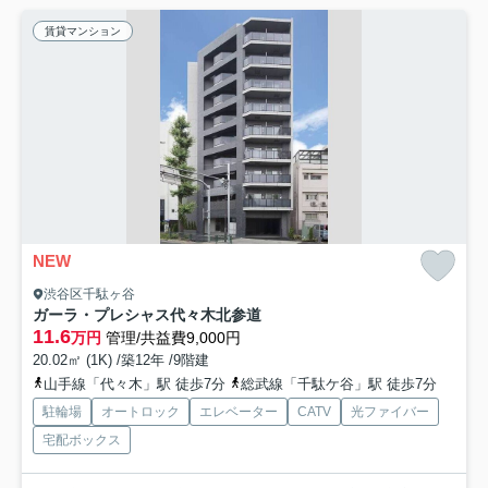
賃貸マンション
NEW
渋谷区千駄ヶ谷
ガーラ・プレシャス代々木北参道
11.6
万円
管理/共益費9,000円
20.02㎡ (1K) /築12年 /9階建
山手線「代々木」駅 徒歩7分
総武線「千駄ケ谷」駅 徒歩7分
駐輪場
オートロック
エレベーター
CATV
光ファイバー
宅配ボックス