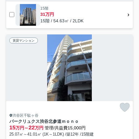
15階
31万円
15階 / 54.63㎡ / 2LDK
賃貸マンション
渋谷区千駄ヶ谷
パークリュクス渋谷北参道ｍｏｎｏ
15
22
万円～
万円
管理/共益費15,000円
25.07㎡～41.01㎡ (1K～1LDK) /築12年 /15階建