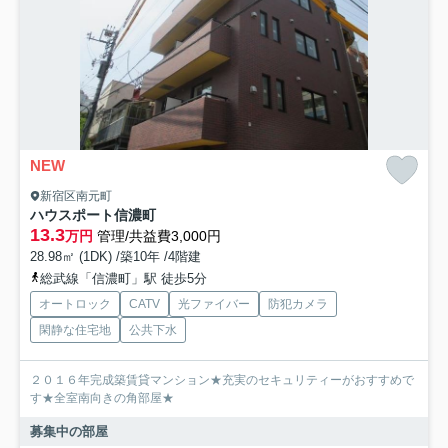
NEW
新宿区南元町
ハウスポート信濃町
13.3
万円
管理/共益費3,000円
28.98㎡ (1DK) /築10年 /4階建
総武線「信濃町」駅 徒歩5分
オートロック
CATV
光ファイバー
防犯カメラ
閑静な住宅地
公共下水
２０１６年完成築賃貸マンション★充実のセキュリティーがおすすめで
す★全室南向きの角部屋★
募集中の部屋