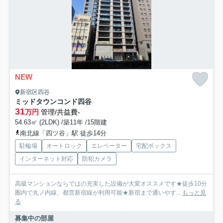
NEW
新宿区四谷
ミッドタウンコンド四谷
31
万円
管理/共益費-
54.63㎡ (2LDK) /築11年 /15階建
南北線「四ツ谷」駅 徒歩14分
駐輪場
オートロック
エレベーター
宅配ボックス
インターネット対応
防犯カメラ
高級マンションならではの充実した設備が大変オススメです★徒歩10分
圏内で丸ノ内線、都営新宿線が利用可能★新宿まで通いやす...
もっと見
る
募集中の部屋