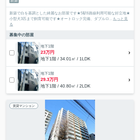
新築
新築で白を基調とした綺麗なお部屋です★5駅6路線利用可能な好立地★
小型犬3匹まで飼育可能です★オートロック完備、ダブルロ...
もっと見
る
募集中の部屋
地下1階
23万円
地下1階 / 34.01㎡ / 1LDK
地下1階
29.3万円
地下1階 / 40.80㎡ / 2LDK
賃貸マンション