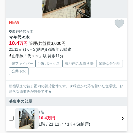
NEW
渋谷区代々木
マキ代々木
10.4
万円
管理/共益費3,000円
21.11㎡ (1K＋S(納戸)) /築9年 /3階建
山手線「代々木」駅 徒歩11分
光ファイバー
宅配ボックス
敷地内ごみ置き場
閑静な住宅地
公共下水
新宿駅まで徒歩圏内の賃貸物件です。★緑豊かな落ち着いた住環境、お
洒落な街並みが特長です★
募集中の部屋
1階
10.4万円
1階 / 21.11㎡ / 1K＋S(納戸)