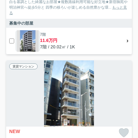
白を基調とした綺麗なお部屋★複数路線利用可能な好立地★新宿御苑や
明治神宮へ徒歩5分と 四季の移ろいが楽しめる自然豊かな環...
もっと見
る
募集中の部屋
7階
11.6万円
7階 / 20.02㎡ / 1K
賃貸マンション
NEW