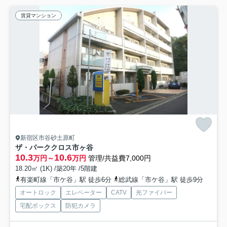
賃貸マンション
新宿区市谷砂土原町
ザ・パーククロス市ヶ谷
10.3
10.6
万円～
万円
管理/共益費7,000円
18.20㎡ (1K) /築20年 /5階建
有楽町線「市ケ谷」駅 徒歩6分
総武線「市ケ谷」駅 徒歩9分
オートロック
エレベーター
CATV
光ファイバー
宅配ボックス
防犯カメラ