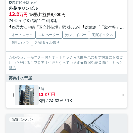
渋谷区千駄ヶ谷
外苑キリンビル
13.2
万円
管理/共益費8,000円
24.63㎡ (1K) /築11年 /8階建
都営大江戸線「国立競技場」駅 徒歩6分
総武線「千駄ケ谷」駅 徒歩9分
オートロック
エレベーター
光ファイバー
宅配ボックス
防犯カメラ
外観タイル張り
安心のカラーモニター付きオートロック★周囲を気にせず快適にお過ご
しいただける１フロア１住戸となっています★原宿や表参道に...
もっと
見る
募集中の部屋
3階
13.2万円
3階 / 24.63㎡ / 1K
賃貸マンション