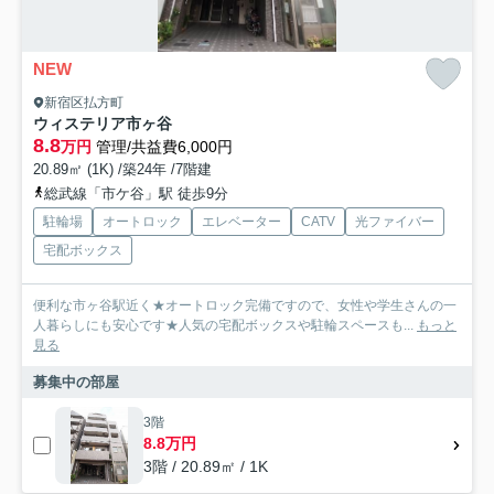
NEW
新宿区払方町
ウィステリア市ヶ谷
8.8
万円
管理/共益費6,000円
20.89㎡ (1K) /築24年 /7階建
総武線「市ケ谷」駅 徒歩9分
駐輪場
オートロック
エレベーター
CATV
光ファイバー
宅配ボックス
便利な市ヶ谷駅近く★オートロック完備ですので、女性や学生さんの一
人暮らしにも安心です★人気の宅配ボックスや駐輪スペースも...
もっと
見る
募集中の部屋
3階
8.8万円
3階 / 20.89㎡ / 1K