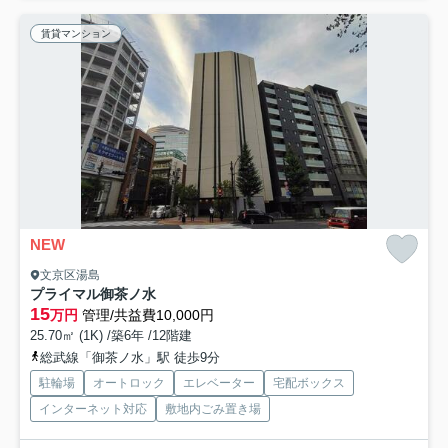
賃貸マンション
NEW
文京区湯島
プライマル御茶ノ水
15
万円
管理/共益費10,000円
25.70㎡ (1K) /築6年 /12階建
総武線「御茶ノ水」駅 徒歩9分
駐輪場
オートロック
エレベーター
宅配ボックス
インターネット対応
敷地内ごみ置き場