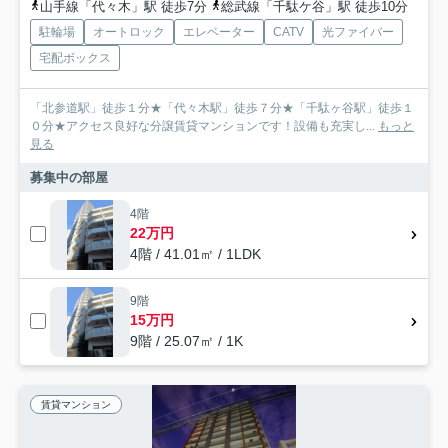
山手線「代々木」駅 徒歩7分
総武線「千駄ケ谷」駅 徒歩10分
駐輪場
オートロック
エレベーター
CATV
光ファイバー
宅配ボックス
「北参道駅」徒歩１分★「代々木駅」徒歩７分★「千駄ヶ谷駅」徒歩１
０分★アクセス良好な分譲賃貸マンションです！設備も充実し...
もっと
見る
募集中の部屋
4階
22万円
4階 / 41.01㎡ / 1LDK
9階
15万円
9階 / 25.07㎡ / 1K
賃貸マンション