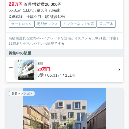
29
万円
管理/共益費20,000円
66.31㎡ (1LDK) /築36年 /3階建
総武線「千駄ケ谷」駅 徒歩10分
オートロック
宅配ボックス
インターネット対応
公共下水
高級感溢れる室内やハイグレードな設備がオススメ★LDK21畳、洋室も
11畳あり生活しやすいお部屋です★
募集中の部屋
3階
29万円
3階 / 66.31㎡ / 1LDK
賃貸マンション