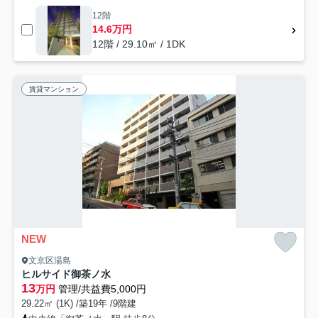
12階
14.6万円
12階 / 29.10㎡ / 1DK
賃貸マンション
NEW
文京区湯島
ヒルサイド御茶ノ水
13
万円
管理/共益費5,000円
29.22㎡ (1K) /築19年 /9階建