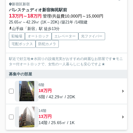
新宿区新宿
パレステュディオ新宿御苑駅前
13
18
万円～
万円
管理/共益費10,000円～15,000円
25.65㎡～42.29㎡ (1K～2DK) /築21年 /14階建
山手線「新宿」駅 徒歩13分
駐輪場
オートロック
エレベーター
光ファイバー
宅配ボックス
防犯カメラ
駅近で好立地★水回りの設備充実がおすすめの綺麗なお部屋です★モニ
ター付オートロックで、女性の一人暮らしにも安心ですよ★
募集中の部屋
6階
18万円
6階 / 42.29㎡ / 2DK
14階
13万円
14階 / 25.65㎡ / 1K