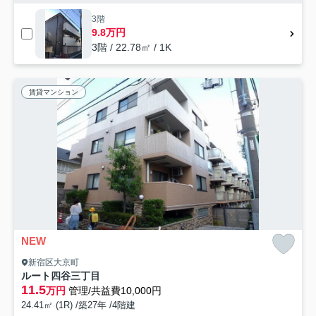
3階
9.8万円
3階 / 22.78㎡ / 1K
賃貸マンション
NEW
新宿区大京町
ルート四谷三丁目
11.5
万円
管理/共益費10,000円
24.41㎡ (1R) /築27年 /4階建