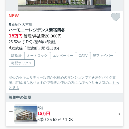
NEW
新宿区大京町
ハーモニーレジデンス新宿四谷
15
万円
管理/共益費20,000円
25.52㎡ (1DK) /築6年 /5階建
総武線「信濃町」駅 徒歩8分
駐輪場
オートロック
エレベーター
CATV
光ファイバー
宅配ボックス
安心のセキュリティー設備がお勧めのマンションです★原付バイク置
場、駐輪場もありますので普段お使いの方にもぴったり★人気の...
もっ
と見る
募集中の部屋
5階
15万円
5階 / 25.52㎡ / 1DK