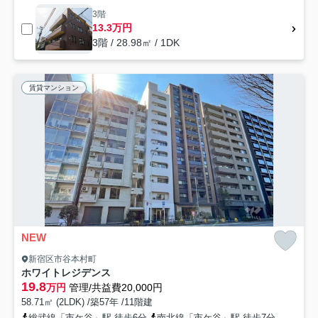
3階
13.3万円
3階 / 28.98㎡ / 1DK
賃貸マンション
NEW
新宿区市谷本村町
ホワイトレジデンス
19.8
万円
管理/共益費20,000円
58.71㎡ (2LDK) /築57年 /11階建
総武線「市ケ谷」駅 徒歩6分
南北線「市ケ谷」駅 徒歩7分