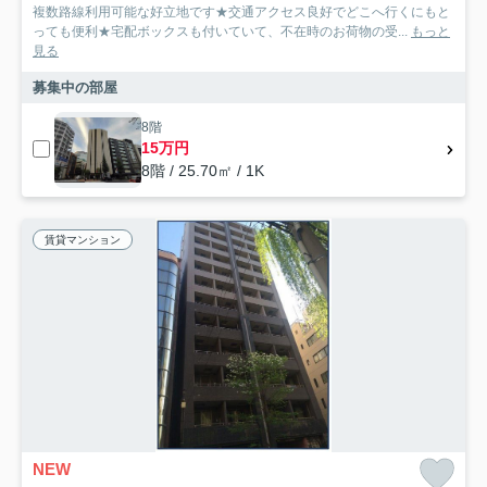
複数路線利用可能な好立地です★交通アクセス良好でどこへ行くにもと
っても便利★宅配ボックスも付いていて、不在時のお荷物の受...
もっと
見る
募集中の部屋
8階
15万円
8階 / 25.70㎡ / 1K
賃貸マンション
NEW