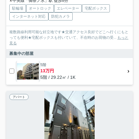
中央線「御茶ノ水」駅 徒歩8分
駐輪場
オートロック
エレベーター
宅配ボックス
インターネット対応
防犯カメラ
複数路線利用可能な好立地です★交通アクセス良好でどこへ行くにもと
っても便利★宅配ボックスも付いていて、不在時のお荷物の受...
もっと
見る
募集中の部屋
5階
13万円
5階 / 29.22㎡ / 1K
アパート