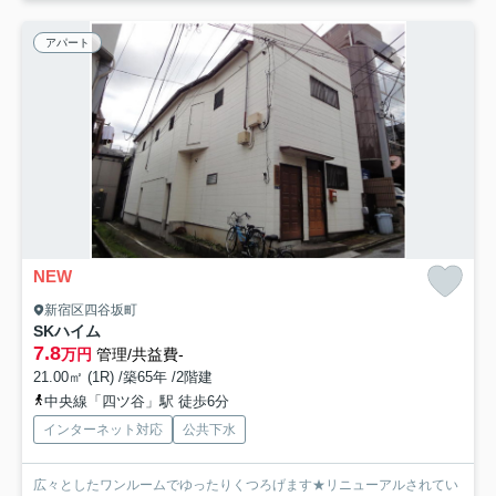
アパート
NEW
新宿区四谷坂町
SKハイム
7.8
万円
管理/共益費-
21.00㎡ (1R) /築65年 /2階建
中央線「四ツ谷」駅 徒歩6分
インターネット対応
公共下水
広々としたワンルームでゆったりくつろげます★リニューアルされてい