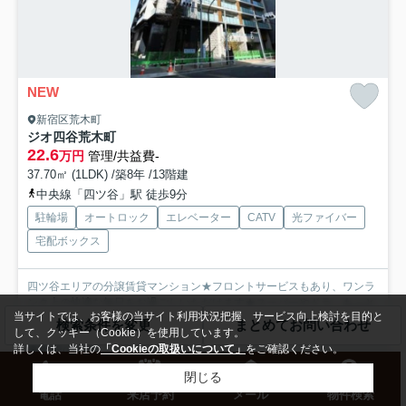
NEW
新宿区荒木町
ジオ四谷荒木町
22.6
万円
管理/共益費-
37.70㎡ (1LDK) /築8年 /13階建
中央線「四ツ谷」駅 徒歩9分
駐輪場
オートロック
エレベーター
CATV
光ファイバー
宅配ボックス
四ツ谷エリアの分譲賃貸マンション★フロントサービスもあり、ワンラ
ンク上の快適な毎日をお過ごしいただけます★スーパーやドラ...
もっと
当サイトでは、お客様の当サイト利用状況把握、サービス向上検討を目的と
見る
検索条件を変更
まとめてお問い合わせ
して、クッキー（Cookie）を使用しています。
詳しくは、当社の
「Cookieの取扱いについて」
をご確認ください。
募集中の部屋
閉じる
8階
電話
来店予約
メール
物件検索
22.6万円