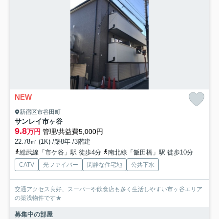
NEW
新宿区市谷田町
サンレイ市ヶ谷
9.8
万円
管理/共益費5,000円
22.78㎡ (1K) /築8年 /3階建
総武線「市ケ谷」駅 徒歩4分
南北線「飯田橋」駅 徒歩10分
CATV
光ファイバー
閑静な住宅地
公共下水
交通アクセス良好、スーパーや飲食店も多く生活しやすい市ヶ谷エリア
の築浅物件です★
募集中の部屋