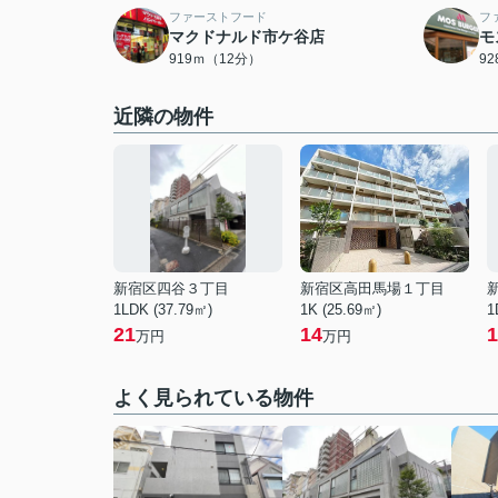
ファーストフード
フ
マクドナルド市ケ谷店
モ
919ｍ（12分）
9
近隣の物件
新宿区四谷３丁目
新宿区高田馬場１丁目
1LDK (37.79㎡)
1K (25.69㎡)
1
21
14
1
万円
万円
よく見られている物件