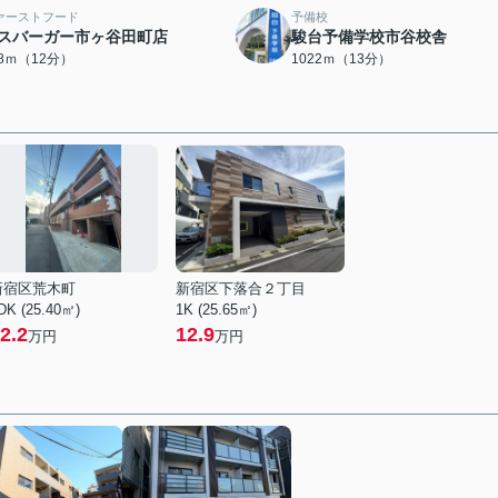
ァーストフード
予備校
スバーガー市ヶ谷田町店
駿台予備学校市谷校舎
28ｍ（12分）
1022ｍ（13分）
新宿区荒木町
新宿区下落合２丁目
DK (25.40㎡)
1K (25.65㎡)
2.2
12.9
万円
万円