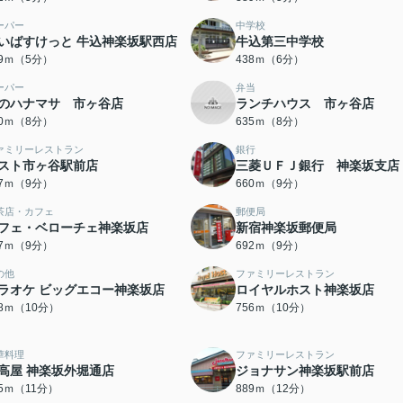
ーパー
中学校
いばすけっと 牛込神楽坂駅西店
牛込第三中学校
99ｍ（5分）
438ｍ（6分）
ーパー
弁当
のハナマサ 市ヶ谷店
ランチハウス 市ヶ谷店
20ｍ（8分）
635ｍ（8分）
ァミリーレストラン
銀行
スト市ヶ谷駅前店
三菱ＵＦＪ銀行 神楽坂支店
47ｍ（9分）
660ｍ（9分）
茶店・カフェ
郵便局
フェ・ベローチェ神楽坂店
新宿神楽坂郵便局
87ｍ（9分）
692ｍ（9分）
の他
ファミリーレストラン
ラオケ ビッグエコー神楽坂店
ロイヤルホスト神楽坂店
28ｍ（10分）
756ｍ（10分）
華料理
ファミリーレストラン
高屋 神楽坂外堀通店
ジョナサン神楽坂駅前店
55ｍ（11分）
889ｍ（12分）