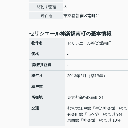
-/-
間取り/面積
東京都
新宿区
南町
21
所在地
セリシエール神楽坂南町の基本情報
物件名
セリシエール神楽坂南町
価格
-
管理/共益費
-
築年月
2013年2月（築13年）
総戸数
-
所在地
東京都
新宿区
南町
21
交通
都営大江戸線
「
牛込神楽坂
」駅 
有楽町線
「
市ケ谷
」駅 徒歩9分
東西線
「
神楽坂
」駅 徒歩10分