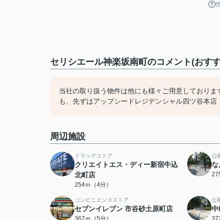
セリシエール神楽坂南町のコメント(おすす
当社の取り扱う物件は他にも様々ご用意しておりま
も、先ずはアップシードレジデンシャル四ツ谷本店（03
周辺施設
ドラッグストア
公
クリエイトエス・ディー新宿牛込
な
北町店
2
254ｍ（4分）
コンビニエンスストア
公
セブンイレブン 市谷砂土原町店
中
367ｍ（5分）
3