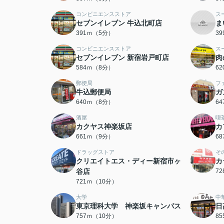
コンビニエンスストア
ス
セブンイレブン 牛込北町店
ま
391ｍ（5分）
3
コンビニエンスストア
ス
セブンイレブン 新宿岩戸町店
肉
584ｍ（8分）
6
郵便局
フ
牛込郵便局
ガ
640ｍ（8分）
6
酒屋
喫
カクヤス神楽坂店
カ
661ｍ（9分）
6
ドラッグストア
そ
クリエイトエス・ディー新宿市ヶ
カ
谷店
7
721ｍ（10分）
大学
中
東京理科大学 神楽坂キャンパス
日
757ｍ（10分）
8