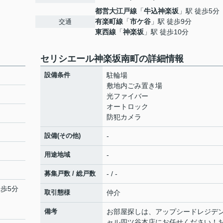
都営大江戸線
「
牛込神楽坂
」駅 徒歩5分
有楽町線
「
市ケ谷
」駅 徒歩9分
交通
東西線
「
神楽坂
」駅 徒歩10分
セリシエール神楽坂南町の詳細情報
設備条件
駐輪場
敷地内ごみ置き場
光ファイバー
オートロック
防犯カメラ
設備(その他)
-
用途地域
-
募集戸数 / 総戸数
- / -
徒歩5分
取引態様
仲介
備考
お部屋探しは、アップシードレジデ
ャル四ツ谷本店にお任せください！