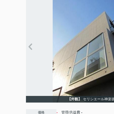
【外観】
セリシエール神楽
-
管理/共益費
-
価格