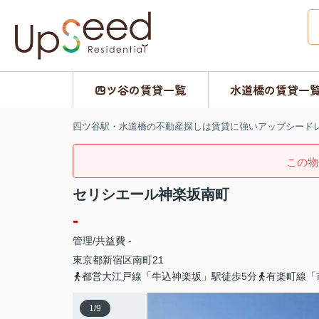
四ツ谷の賃貸一覧
水道橋の賃貸一
四ツ谷駅・水道橋の不動産探しは賃貸に強いアップシード
この物
セリシエール神楽坂南町
-
管理/共益費 -
東京都
新宿区
南町
21
都営大江戸線「牛込神楽坂」駅徒歩5分
有楽町線「
1
/
9