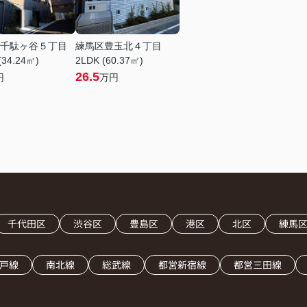
千駄ヶ谷５丁目
練馬区豊玉北４丁目
(34.24㎡)
2LDK (60.37㎡)
26.5
円
万円
千代田区
渋谷区
豊島区
港区
北区
練馬
戸線
南北線
総武線
都営新宿線
都営三田線