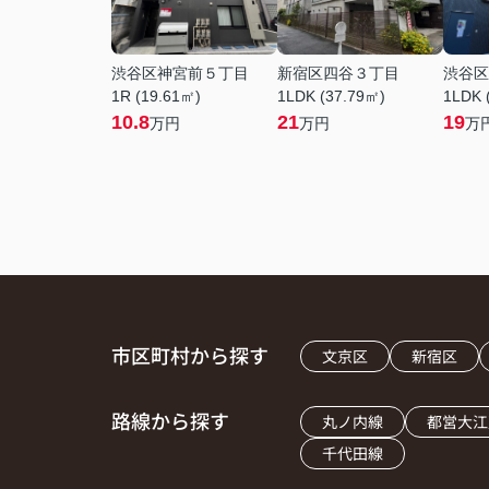
渋谷区神宮前５丁目
新宿区四谷３丁目
渋谷区
1R (19.61㎡)
1LDK (37.79㎡)
1LDK 
10.8
21
19
万円
万円
万
市区町村から探す
文京区
新宿区
路線から探す
丸ノ内線
都営大江
千代田線