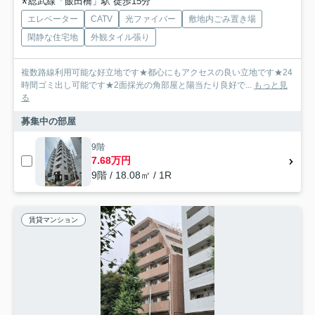
総武線「飯田橋」駅 徒歩15分
エレベーター
CATV
光ファイバー
敷地内ごみ置き場
閑静な住宅地
外観タイル張り
複数路線利用可能な好立地です★都心にもアクセスの良い立地です★24
時間ゴミ出し可能です★2面採光の角部屋と陽当たり良好で...
もっと見
る
募集中の部屋
9階
7.68万円
9階 / 18.08㎡ / 1R
賃貸マンション