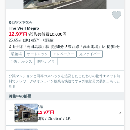
新宿区下落合
The Well Mejiro
12.9
万円
管理/共益費10,000円
25.65㎡ (1K) /築7年 /3階建
山手線「高田馬場」駅 徒歩8分
東西線「高田馬場」駅 徒歩8分
駐輪場
オートロック
エレベーター
光ファイバー
宅配ボックス
防犯カメラ
分譲マンションと同等のスペックを追及したこだわりの物件★ネット無
料でテレワークやオンライン授業も快適です★外観部分の装飾...
もっと
見る
募集中の部屋
3階
12.9万円
3階 / 25.65㎡ / 1K