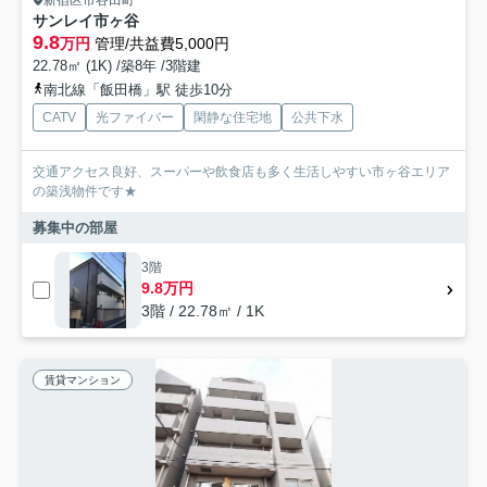
新宿区市谷田町
サンレイ市ヶ谷
9.8
万円
管理/共益費5,000円
22.78㎡ (1K) /築8年 /3階建
南北線「飯田橋」駅 徒歩10分
CATV
光ファイバー
閑静な住宅地
公共下水
交通アクセス良好、スーパーや飲食店も多く生活しやすい市ヶ谷エリア
の築浅物件です★
募集中の部屋
3階
9.8万円
3階 / 22.78㎡ / 1K
賃貸マンション