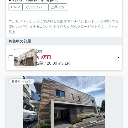
CATV
光ファイバー
公共下水
フルリノベーション済で綺麗なお部屋です★インターネットが無料でお
使いいただけます★コンパクトな作りながらクローゼットやシ...
もっと
見る
募集中の部屋
2階
6.9万円
2階 / 20.00㎡ / 1R
賃貸マンション