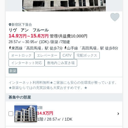
新宿区下落合
リヴ アン フルール
14.9
15.6
万円～
万円
管理/共益費10,000円
28.57㎡～30.95㎡ (1DK) /新築 /7階建
東西線「高田馬場」駅 徒歩7分
山手線「高田馬場」駅 徒歩8分
オートロック
エレベーター
CATV
宅配ボックス
インターネット対応
敷地内ごみ置き場
新築
インターネット利用料無料★ご家族にも安心の住環境が整っています。
★新築ならではの充実設備も大変おすすめです。★
募集中の部屋
1階
14.9万円
1階 / 28.57㎡ / 1DK