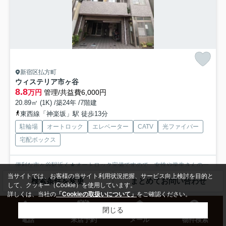
新宿区払方町
ウィステリア市ヶ谷
8.8
万円
管理/共益費6,000円
20.89㎡ (1K) /築24年 /7階建
東西線「神楽坂」駅 徒歩13分
駐輪場
オートロック
エレベーター
CATV
光ファイバー
宅配ボックス
便利な市ヶ谷駅近く★オートロック完備ですので、女性や学生さんの一
人暮らしにも安心です★人気の宅配ボックスや駐輪スペースも...
もっと
当サイトでは、お客様の当サイト利用状況把握、サービス向上検討を目的と
検索条件を変更
まとめてお問い合わせ
見る
して、クッキー（Cookie）を使用しています。
詳しくは、当社の
「Cookieの取扱いについて」
をご確認ください。
募集中の部屋
閉じる
3階
電話
来店予約
メール
物件検索