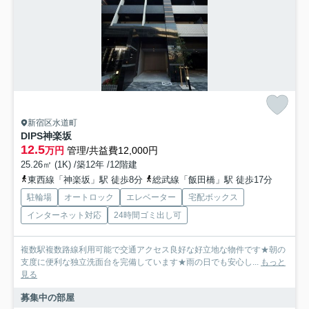
新宿区水道町
DIPS神楽坂
12.5
万円
管理/共益費12,000円
25.26㎡ (1K) /築12年 /12階建
東西線「神楽坂」駅 徒歩8分
総武線「飯田橋」駅 徒歩17分
駐輪場
オートロック
エレベーター
宅配ボックス
インターネット対応
24時間ゴミ出し可
複数駅複数路線利用可能で交通アクセス良好な好立地な物件です★朝の
支度に便利な独立洗面台を完備しています★雨の日でも安心し...
もっと
見る
募集中の部屋