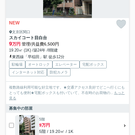
NEW
文京区関口
スカイコート目白台
9
万円
管理/共益費6,500円
19.20㎡ (1K) /築24年 /8階建
東西線「早稲田」駅 徒歩12分
駐輪場
オートロック
エレベーター
宅配ボックス
インターネット対応
防犯カメラ
複数路線利用可能な好立地です。★交通アクセス良好でどこへ行くにも
とっても便利★宅配ボックスも付いていて、不在時のお荷物の...
もっと
見る
募集中の部屋
5階
9万円
5階 / 19.20㎡ / 1K