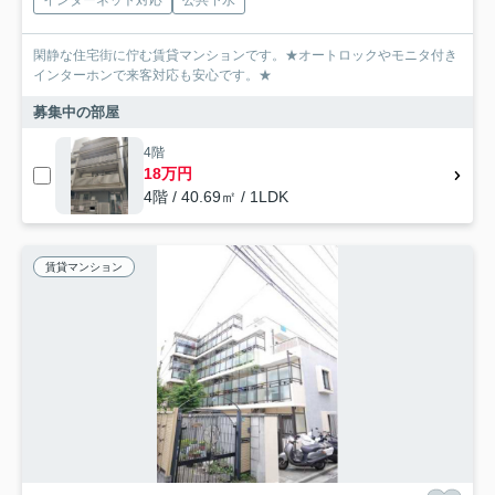
インターネット対応
公共下水
閑静な住宅街に佇む賃貸マンションです。★オートロックやモニタ付き
インターホンで来客対応も安心です。★
募集中の部屋
4階
18万円
4階 / 40.69㎡ / 1LDK
賃貸マンション