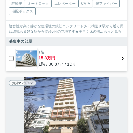
駐輪場
オートロック
エレベーター
CATV
光ファイバー
宅配ボックス
遮音性が高く静かな住環境の鉄筋コンクリート(RC)構造★駅から近く周
辺環境も良好な駅から徒歩5分の立地です★手早く床の掃...
もっと見る
募集中の部屋
1階
15.3万円
1階 / 30.87㎡ / 1DK
賃貸マンション