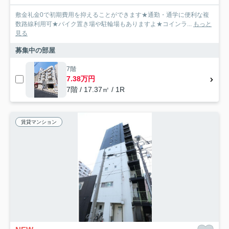
敷金礼金0で初期費用を抑えることができます★通勤・通学に便利な複
数路線利用可★バイク置き場や駐輪場もありますよ★コインラ...
もっと
見る
募集中の部屋
7階
7.38万円
7階 / 17.37㎡ / 1R
賃貸マンション