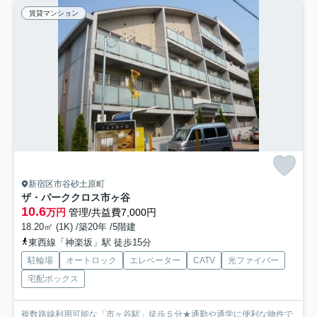
賃貸マンション
新宿区市谷砂土原町
ザ・パーククロス市ヶ谷
10.6
万円
管理/共益費7,000円
18.20㎡ (1K) /築20年 /5階建
東西線「神楽坂」駅 徒歩15分
駐輪場
オートロック
エレベーター
CATV
光ファイバー
宅配ボックス
複数路線利用可能な「市ヶ谷駅」徒歩５分★通勤や通学に便利な物件で