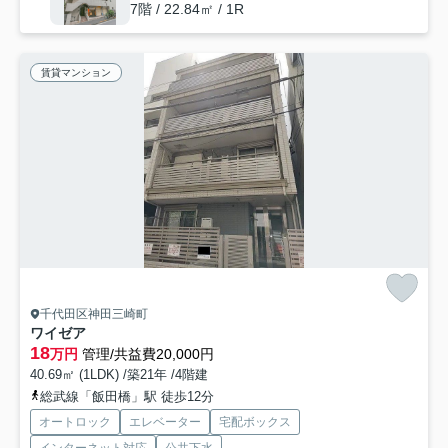
7階 / 22.84㎡ / 1R
賃貸マンション
千代田区神田三崎町
ワイゼア
18
万円
管理/共益費20,000円
40.69㎡ (1LDK) /築21年 /4階建
総武線「飯田橋」駅 徒歩12分
オートロック
エレベーター
宅配ボックス