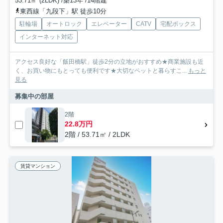
53.71㎡ (2LDK) /築13年 /14階建
東西線「九段下」駅 徒歩10分
駐輪場
オートロック
エレベーター
CATV
宅配ボックス
インターネット対応
アクセス良好な「飯田橋駅」徒歩2分の立地がおすすめ★商業施設も近
く、お買い物にもとっても便利です★大切なペットと暮らすこ...
もっと
見る
募集中の部屋
2階
22.8万円
2階 / 53.71㎡ / 2LDK
賃貸マンション