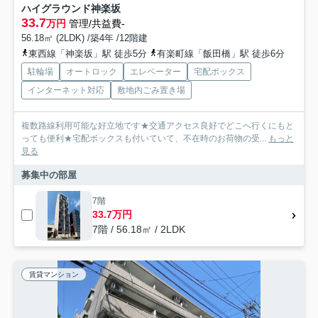
ハイグラウンド神楽坂
33.7
万円
管理/共益費-
56.18㎡ (2LDK) /築4年 /12階建
東西線「神楽坂」駅 徒歩5分
有楽町線「飯田橋」駅 徒歩6分
駐輪場
オートロック
エレベーター
宅配ボックス
インターネット対応
敷地内ごみ置き場
複数路線利用可能な好立地です★交通アクセス良好でどこへ行くにもと
っても便利★宅配ボックスも付いていて、不在時のお荷物の受...
もっと
見る
募集中の部屋
7階
33.7万円
7階 / 56.18㎡ / 2LDK
賃貸マンション