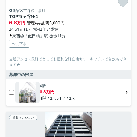
新宿区市谷砂土原町
TOP市ヶ谷№1
6.8
万円
管理/共益費5,000円
14.54㎡ (1R) /築41年 /4階建
東西線「飯田橋」駅 徒歩11分
公共下水
交通アクセス良好でとっても便利な好立地★ミニキッチンで自炊もでき
ます★
募集中の部屋
4階
6.8万円
4階 / 14.54㎡ / 1R
賃貸マンション