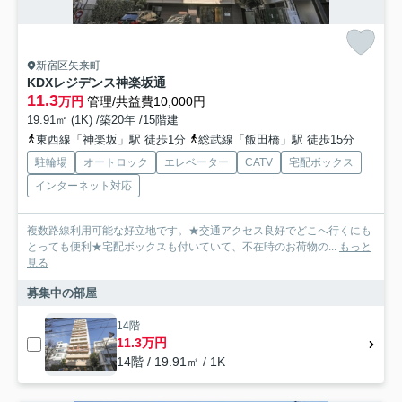
新宿区矢来町
KDXレジデンス神楽坂通
11.3
万円
管理/共益費10,000円
19.91㎡ (1K) /築20年 /15階建
東西線「神楽坂」駅 徒歩1分
総武線「飯田橋」駅 徒歩15分
駐輪場
オートロック
エレベーター
CATV
宅配ボックス
インターネット対応
複数路線利用可能な好立地です。★交通アクセス良好でどこへ行くにも
とっても便利★宅配ボックスも付いていて、不在時のお荷物の...
もっと
見る
募集中の部屋
14階
11.3万円
14階 / 19.91㎡ / 1K