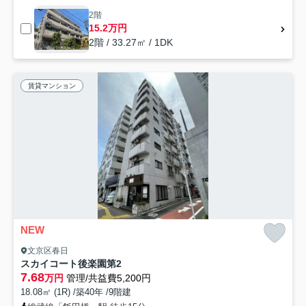
2階
15.2万円
2階 / 33.27㎡ / 1DK
賃貸マンション
NEW
文京区春日
スカイコート後楽園第2
7.68
万円
管理/共益費5,200円
18.08㎡ (1R) /築40年 /9階建