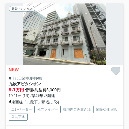
賃貸マンション
NEW
千代田区神田神保町
九段アビタシオン
9.1
万円
管理/共益費5,000円
19.11㎡ (1R) /築47年 /8階建
東西線「九段下」駅 徒歩5分
エレベーター
光ファイバー
敷地内ごみ置き場
閑静な住宅地
公共下水