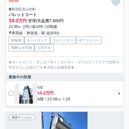
NEW
新宿区北山伏町
パレットコート
10.2
万円
管理/共益費7,000円
23.98㎡ (1R) /築19年 /10階建
東西線「神楽坂」駅 徒歩9分
駐輪場
オートロック
エレベーター
光ファイバー
閑静な住宅地
公共下水
★オートロック・モニター付インターホン・ダブルロックドアで女性や
学生さんにも安心です★水回り設備充実★
募集中の部屋
6階
10.2万円
6階 / 23.98㎡ / 1R
賃貸マンション