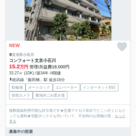
NEW
文京区小石川
コンフォート文京小石川
15.2
万円
管理/共益費18,000円
33.27㎡ (1DK) /築34年 /4階建
総武線「飯田橋」駅 徒歩16分
駐輪場
オートロック
エレベーター
インターネット対応
防犯カメラ
敷地内ごみ置き場
複数路線利用可能な好立地です★交通アクセス良好でどこへ行くにもと
っても便利★宅配ボックスも付いていて、不在時のお荷物の受...
もっと
見る
募集中の部屋