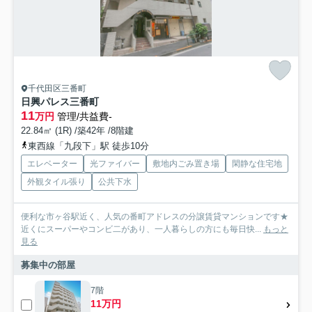
千代田区三番町
日興パレス三番町
11
万円
管理/共益費-
22.84㎡ (1R) /築42年 /8階建
東西線「九段下」駅 徒歩10分
エレベーター
光ファイバー
敷地内ごみ置き場
閑静な住宅地
外観タイル張り
公共下水
便利な市ヶ谷駅近く、人気の番町アドレスの分譲賃貸マンションです★
近くにスーパーやコンビ二があり、一人暮らしの方にも毎日快...
もっと
見る
募集中の部屋
7階
11万円