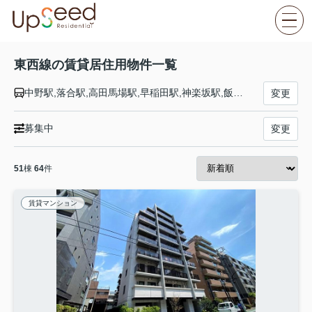
東西線の賃貸居住用物件一覧
中野駅,落合駅,高田馬場駅,早稲田駅,神楽坂駅,飯田橋駅,九段下駅,竹橋駅,大手町駅,日本橋駅,茅場町駅,門前仲町駅,木場駅,東陽町駅,南砂町駅,西葛西駅,葛西駅,浦安駅,南行徳駅,行徳駅,妙典駅,原木中山駅,西船橋駅
変更
募集中
変更
51
棟
64
件
賃貸マンション