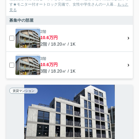
す★モニター付オートロック完備で、女性や学生さんの一人暮...
もっと
見る
募集中の部屋
2階
10.6万円
2階 / 18.20㎡ / 1K
3階
10.6万円
3階 / 18.20㎡ / 1K
賃貸マンション