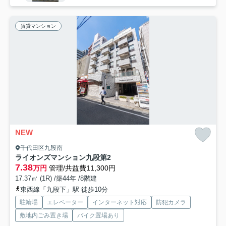
賃貸マンション
NEW
千代田区九段南
ライオンズマンション九段第2
7.38
万円
管理/共益費11,300円
17.37㎡ (1R) /築44年 /8階建
東西線「九段下」駅 徒歩10分
駐輪場
エレベーター
インターネット対応
防犯カメラ
敷地内ごみ置き場
バイク置場あり