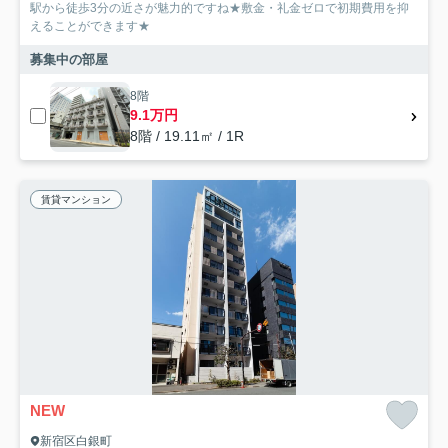
駅から徒歩3分の近さが魅力的ですね★敷金・礼金ゼロで初期費用を抑
えることができます★
募集中の部屋
8階
9.1万円
8階 / 19.11㎡ / 1R
賃貸マンション
NEW
新宿区白銀町