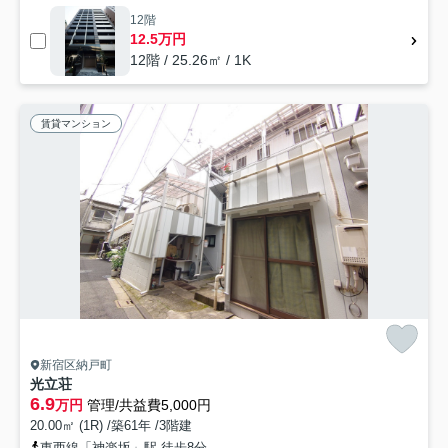
12階
12.5万円
12階 / 25.26㎡ / 1K
賃貸マンション
新宿区納戸町
光立荘
6.9
万円
管理/共益費5,000円
20.00㎡ (1R) /築61年 /3階建
東西線「神楽坂」駅 徒歩8分