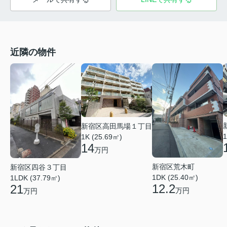
近隣の物件
新宿区高田馬場１丁目
1
1K (25.69㎡)
14
万円
新宿区荒木町
新宿区四谷３丁目
1DK (25.40㎡)
1LDK (37.79㎡)
12.2
21
万円
万円