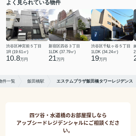
よく見られている物件
渋谷区神宮前５丁目
新宿区四谷３丁目
渋谷区千駄ヶ谷５丁目
1R (19.61㎡)
1LDK (37.79㎡)
1LDK (34.24㎡)
2
10.8
21
19
万円
万円
万円
物件一覧
飯田橋駅
エステムプラザ飯田橋タワーレジデンス
四ツ谷・水道橋のお部屋探しなら
アップシードレジデンシャルにご相談くださ
い。