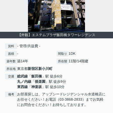
【外観】エステムプラザ飯田橋タワーレジデンス
- 管理/共益費 -
賃料
-
1DK
面積
間取り
築14年
11階/14階建
築年数
所在階
東京都
新宿区
新小川町
所在地
総武線
「
飯田橋
」駅 徒歩6分
交通
丸ノ内線
「
後楽園
」駅 徒歩9分
東西線
「
神楽坂
」駅 徒歩10分
お部屋探しは、アップシードレジデンシャル水道橋店に
備考
お任せください！お電話（03-3868-2833）までお気軽
にお問合せください！お待ちしております。