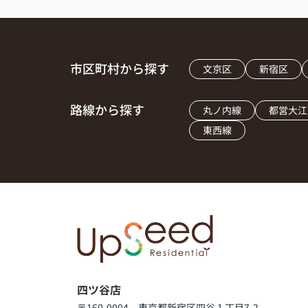
市区町村から探す
文京区
新宿区
路線から探す
丸ノ内線
都営大江
東西線
四ツ谷店
〒160-0004 東京都新宿区四谷１丁目7-2