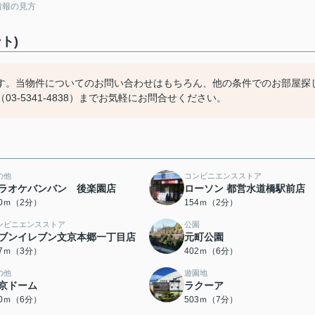
情報の見方
ト)
す。当物件についてのお問い合わせはもちろん、他の条件でのお部屋探
-5341-4838）までお気軽にお問合せください。
の他
コンビニエンスストア
ラオケバンバン 後楽園店
ローソン 都営水道橋駅前店
40ｍ（2分）
154ｍ（2分）
ンビニエンスストア
公園
ブンイレブン文京本郷一丁目店
元町公園
67ｍ（3分）
402ｍ（6分）
の他
遊園地
京ドーム
ラクーア
40ｍ（6分）
503ｍ（7分）