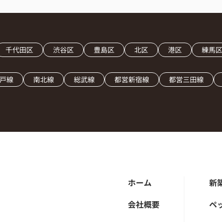
千代田区
渋谷区
豊島区
北区
港区
練馬
戸線
南北線
総武線
都営新宿線
都営三田線
ホーム
新
会社概要
ペ