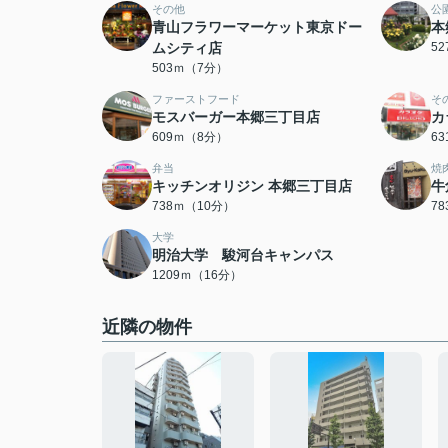
その他
公
青山フラワーマーケット東京ドー
本
ムシティ店
5
503ｍ（7分）
ファーストフード
そ
モスバーガー本郷三丁目店
カ
609ｍ（8分）
6
弁当
焼
キッチンオリジン 本郷三丁目店
牛
738ｍ（10分）
7
大学
明治大学 駿河台キャンパス
1209ｍ（16分）
近隣の物件