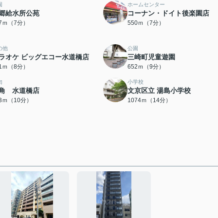
園
ホームセンター
郷給水所公苑
コーナン・ドイト後楽園店
27ｍ（7分）
550ｍ（7分）
の他
公園
ラオケ ビッグエコー水道橋店
三崎町児童遊園
31ｍ（8分）
652ｍ（9分）
肉
小学校
角 水道橋店
文京区立 湯島小学校
83ｍ（10分）
1074ｍ（14分）