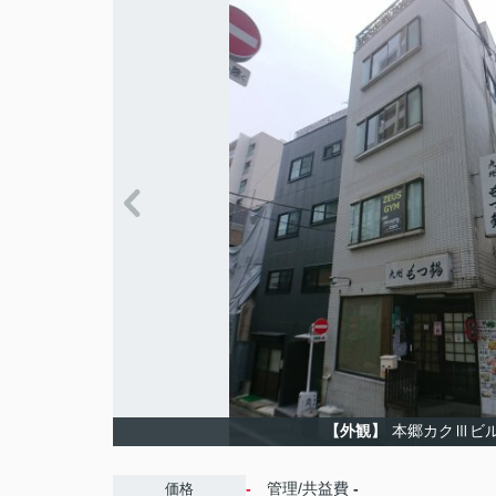
【外観】
本郷カクⅢビ
-
管理/共益費
-
価格