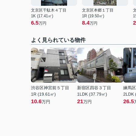
文京区千駄木４丁目
文京区本郷１丁目
1K (17.41㎡)
1R (19.50㎡)
1
6.5
8.4
2
万円
万円
よく見られている物件
渋谷区神宮前５丁目
新宿区四谷３丁目
練馬区
1R (19.61㎡)
1LDK (37.79㎡)
2LDK 
10.6
21
26.5
万円
万円