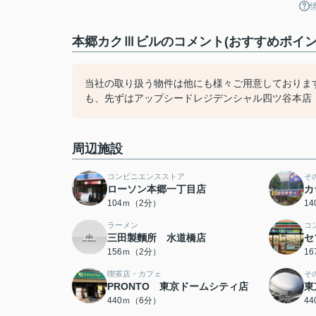
本郷カクⅢビルのコメント(おすすめポイン
当社の取り扱う物件は他にも様々ご用意しておりま
も、先ずはアップシードレジデンシャル四ツ谷本店（03
周辺施設
コンビニエンスストア
そ
ローソン本郷一丁目店
カ
104ｍ（2分）
1
ラーメン
コ
三田製麵所 水道橋店
セ
156ｍ（2分）
1
喫茶店・カフェ
そ
PRONTO 東京ドームシティ店
東
440ｍ（6分）
4