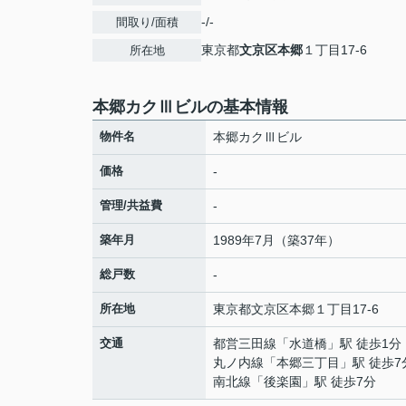
-/-
間取り/面積
東京都
文京区
本郷
１丁目17-6
所在地
本郷カクⅢビルの基本情報
物件名
本郷カクⅢビル
価格
-
管理/共益費
-
築年月
1989年7月（築37年）
総戸数
-
所在地
東京都
文京区
本郷
１丁目17-6
交通
都営三田線
「
水道橋
」駅 徒歩1分
丸ノ内線
「
本郷三丁目
」駅 徒歩7
南北線
「
後楽園
」駅 徒歩7分