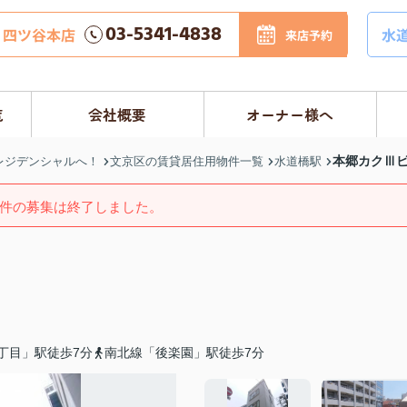
03-5341-4838
四ツ谷本店
水
来店予約
覧
会社概要
オーナー様へ
本郷カクⅢ
レジデンシャルへ！
文京区の賃貸居住用物件一覧
水道橋駅
件の募集は終了しました。
丁目」駅徒歩7分
南北線「後楽園」駅徒歩7分