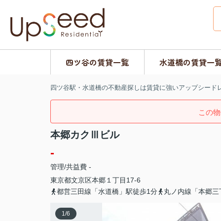
四ツ谷の賃貸一覧
水道橋の賃貸一
四ツ谷駅・水道橋の不動産探しは賃貸に強いアップシード
この物
本郷カクⅢビル
-
管理/共益費 -
東京都
文京区
本郷
１丁目17-6
都営三田線「水道橋」駅徒歩1分
丸ノ内線「本郷三
1
/
6