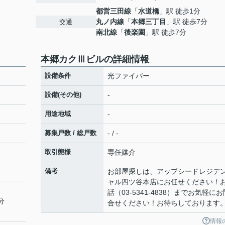
都営三田線
「
水道橋
」駅 徒歩1分
丸ノ内線
「
本郷三丁目
」駅 徒歩7分
交通
南北線
「
後楽園
」駅 徒歩7分
本郷カクⅢビルの詳細情報
設備条件
光ファイバー
設備(その他)
-
用途地域
-
募集戸数 / 総戸数
- / -
取引態様
専任媒介
備考
お部屋探しは、アップシードレジデ
ャル四ツ谷本店にお任せください！
話（03-5341-4838）までお気軽にお
分
合せください！お待ちしております
情報