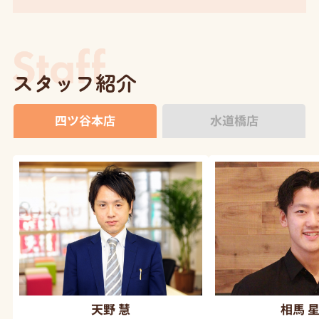
スタッフ紹介
四ツ谷本店
水道橋店
天野 慧
相馬 