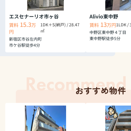
エスセナーリオ市ヶ谷
Alivio東中野
15.3
13
1DK＋S(納戸) / 28.47
1LDK /
賃料
万
賃料
万円
㎡
円
中野区東中野４丁目
東中野駅徒歩5分
新宿区市谷左内町
市ケ谷駅徒歩4分
おすすめ物件