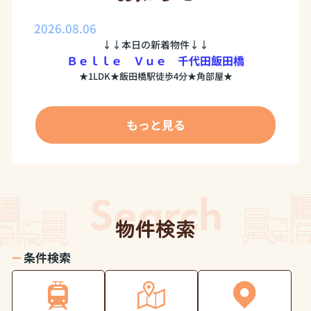
2026.08.06
↓↓本日の新着物件↓↓
Ｂｅｌｌｅ Ｖｕｅ 千代田飯田橋
★1LDK★飯田橋駅徒歩4分★角部屋★
Xでも新着情報を毎日更新しているので、是非チェックして
くださいね♪
もっと見る
四ツ谷
・
水道橋
で不動産をお探しの方はぜひupseedに
お任せください
☺
物件検索
条件検索