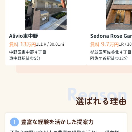
Alivio東中野
Sedona Rose Ga
13
9.7
1LDK / 30.01㎡
1R / 3
賃料
万円
賃料
万円
中野区東中野４丁目
杉並区阿佐谷北４丁目
東中野駅徒歩5分
阿佐ケ谷駅徒歩12分
選ばれる理由
豊富な経験を活かした提案力