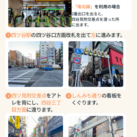
-「南北線」
を利用の場合
2番出口を出ると、
四谷見附交差点を渡った所
に出ます。
四ツ谷駅
の四ツ谷口方面改札を出て
左
に進みます。
四ツ見附交差点
をアト
しんみち通り
の看板を
レを背にし、
四谷三丁
くぐります。
目方面
に渡ります。