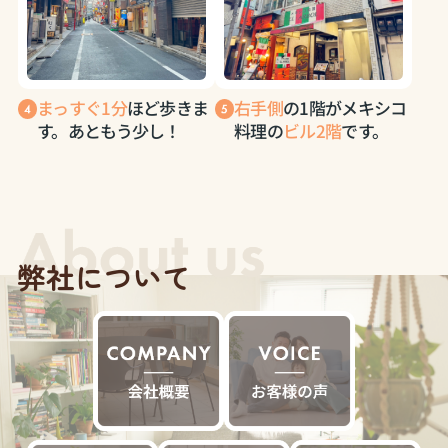
まっすぐ1分
ほど歩きま
右手側
の1階がメキシコ
す。あともう少し！
料理の
ビル2階
です。
弊社について