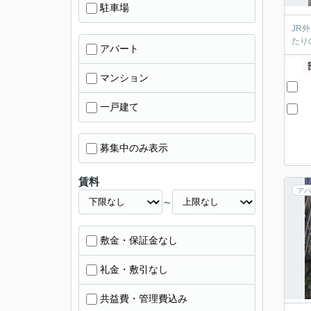
駐車場
JR
たり
アパート
マンション
一戸建て
募集中のみ表示
賃料
アパ
～
敷金・保証金なし
礼金・敷引なし
共益費・管理費込み