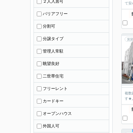
２人入居可
て安
バリアフリー
分割可
分譲タイプ
賃貸
管理人常駐
眺望良好
二世帯住宅
フリーレント
複数
す★
カードキー
オープンハウス
外国人可