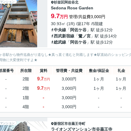
マンション
杉並区
阿佐谷北
Sedona Rose Garden
9.7
万円
管理/共益費3,000円
30.93㎡ (1R) /築17年 /5階建
中央線
「
阿佐ケ谷
」駅 徒歩12分
西武新宿線
「
鷺ノ宮
」駅 徒歩14分
総武線
「
阿佐ケ谷
」駅 徒歩12分
ヶ谷駅から物件迄曲がり道なし★真っ直ぐ進むと到着します★駅直結のショッピン
買物に大変便利ですよ★
部屋番号
所在階
賃料
管理費・共益費
敷金/保証金
礼金
9.7
-
2階
3,000円
1ヶ月
1ヶ月
万円
9.7
-
2階
3,000円
1ヶ月
1ヶ月
万円
-
-
1階
3,000円
-
-
-
-
4階
3,000円
-
-
マンション
新宿区
市谷薬王寺町
ライオンズマンション市谷薬王寺