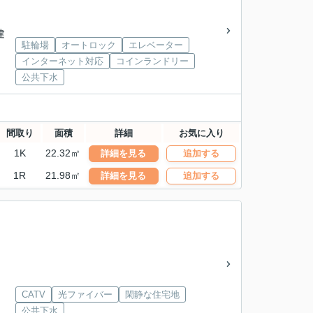
建
駐輪場
オートロック
エレベーター
インターネット対応
コインランドリー
公共下水
間取り
面積
詳細
お気に入り
1K
22.32㎡
詳細を見る
追加する
1R
21.98㎡
詳細を見る
追加する
CATV
光ファイバー
閑静な住宅地
公共下水