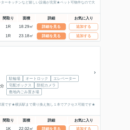
ウンターキッチンなど嬉しい設備が充実★ペット可物件なので大
間取り
面積
詳細
お気に入り
1R
18.29㎡
詳細を見る
追加する
1R
23.18㎡
詳細を見る
追加する
駐輪場
オートロック
エレベーター
宅配ボックス
防犯カメラ
6分
敷地内ごみ置き場
部屋です★横浜駅まで乗り換え無し１本でアクセス可能です★
間取り
面積
詳細
お気に入り
1K
22.02㎡
詳細を見る
追加する