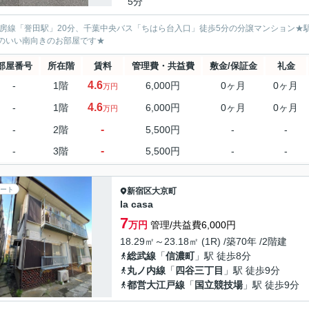
5分
外房線「誉田駅」20分、千葉中央バス「ちはら台入口」徒歩5分の分譲マンション
のいい南向きのお部屋です★
部屋番号
所在階
賃料
管理費・共益費
敷金/保証金
礼金
4.6
-
1階
6,000円
0ヶ月
0ヶ月
万円
4.6
-
1階
6,000円
0ヶ月
0ヶ月
万円
-
-
2階
5,500円
-
-
-
-
3階
5,500円
-
-
ート
新宿区
大京町
la casa
7
万円
管理/共益費6,000円
18.29㎡～23.18㎡ (1R) /築70年 /2階建
総武線
「
信濃町
」駅 徒歩8分
丸ノ内線
「
四谷三丁目
」駅 徒歩9分
都営大江戸線
「
国立競技場
」駅 徒歩9分