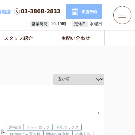
03-3868-2833
道橋店
来店予約
10-19時
水曜日
営業時間
定休日
スタッフ紹介
お問い合わせ
駐輪場
オートロック
宅配ボックス
徒歩
敷地内ごみ置き場
閑静な住宅地
公共下水