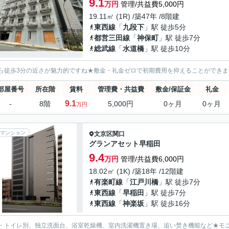
9.1
万円
管理/共益費5,000円
19.11㎡ (1R) /築47年 /8階建
東西線
「
九段下
」駅 徒歩5分
都営三田線
「
神保町
」駅 徒歩7分
総武線
「
水道橋
」駅 徒歩10分
ら徒歩3分の近さが魅力的ですね★敷金・礼金ゼロで初期費用を抑えることができま
部屋番号
所在階
賃料
管理費・共益費
敷金/保証金
礼金
9.1
-
8階
5,000円
0ヶ月
0ヶ月
万円
マンション
文京区
関口
グランアセット早稲田
9.4
万円
管理/共益費6,000円
18.02㎡ (1K) /築18年 /12階建
有楽町線
「
江戸川橋
」駅 徒歩7分
東西線
「
早稲田
」駅 徒歩7分
東西線
「
神楽坂
」駅 徒歩16分
・トイレ別、独立洗面台、浴室乾燥機、室内洗濯機置き場、追い焚き機能など★モ