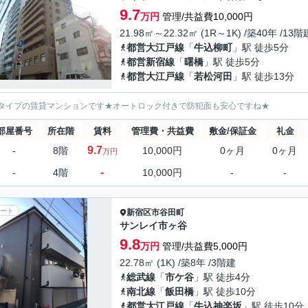
9.7
万円
管理/共益費10,000円
21.98㎡～22.32㎡ (1R～1K) /築40年 /13階
都営大江戸線
「
牛込柳町
」駅 徒歩5分
都営新宿線
「
曙橋
」駅 徒歩5分
都営大江戸線
「
若松河田
」駅 徒歩13分
タイプの賃貸マンションです★オートロック付きで防犯面も安心ですね★
部屋番号
所在階
賃料
管理費・共益費
敷金/保証金
礼金
9.7
-
8階
10,000円
0ヶ月
0ヶ月
万円
-
-
4階
10,000円
-
-
ート
新宿区
市谷田町
サンレイ市ヶ谷
9.8
万円
管理/共益費5,000円
22.78㎡ (1K) /築8年 /3階建
総武線
「
市ケ谷
」駅 徒歩4分
南北線
「
飯田橋
」駅 徒歩10分
都営大江戸線
「
牛込神楽坂
」駅 徒歩10分