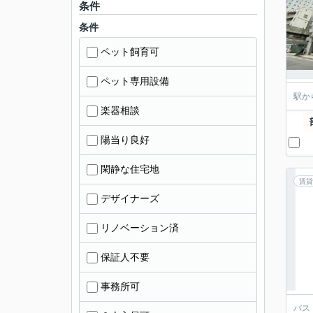
条件
条件
ペット飼育可
ペット専用設備
駅か
楽器相談
陽当り良好
閑静な住宅地
賃貸
デザイナーズ
リノベーション済
保証人不要
事務所可
バス