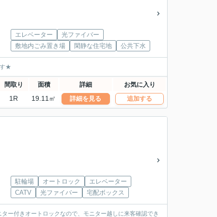
エレベーター
光ファイバー
敷地内ごみ置き場
閑静な住宅地
公共下水
す★
間取り
面積
詳細
お気に入り
1R
19.11㎡
詳細を見る
追加する
駐輪場
オートロック
エレベーター
CATV
光ファイバー
宅配ボックス
ニター付きオートロックなので、モニター越しに来客確認でき