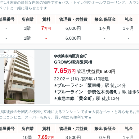
07年1月改築の綺麗な内装の物件です★バス・トイレ別やオールフローリング、カ
ペットと一緒に暮らせます★
部屋番号
所在階
賃料
管理費・共益費
敷金/保証金
礼金
7
-
1階
6,000円
1ヶ月
1ヶ月
万円
-
-
1階
6,000円
-
-
マンション
横浜市南区
真金町
GROWS横浜阪東橋
7.65
万円
管理/共益費8,500円
22.02㎡ (1K) /築9年 /10階建
ブルーライン
「
阪東橋
」駅 徒歩4分
ブルーライン
「
伊勢佐木長者町
」駅 徒歩
京急本線
「
黄金町
」駅 徒歩13分
り駅徒歩５分圏内の便利な立地にあるマンションです★大切なペットと暮らせるお
にはコンビニ、スーパーもあり、買い物にも便利です★
部屋番号
所在階
賃料
管理費・共益費
敷金/保証金
礼金
7.65
-
10階
8,500円
0ヶ月
1ヶ月
万円