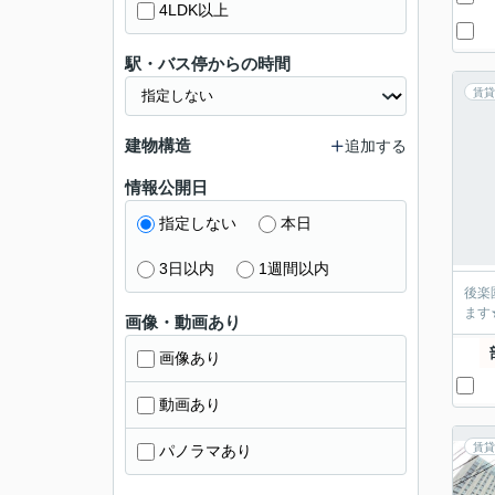
4LDK以上
駅・バス停からの時間
賃貸
建物構造
追加する
情報公開日
指定しない
本日
3日以内
1週間以内
後楽
ます
画像・動画あり
画像あり
動画あり
賃貸
パノラマあり