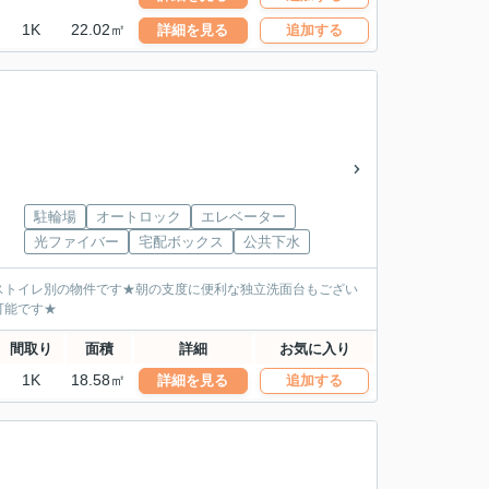
1K
22.02㎡
詳細を見る
追加する
駐輪場
オートロック
エレベーター
光ファイバー
宅配ボックス
公共下水
ストイレ別の物件です★朝の支度に便利な独立洗面台もござい
可能です★
間取り
面積
詳細
お気に入り
1K
18.58㎡
詳細を見る
追加する