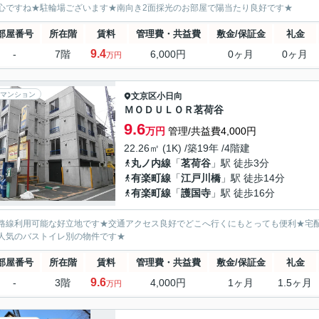
心ですね★駐輪場ございます★南向き2面採光のお部屋で陽当たり良好です★
部屋番号
所在階
賃料
管理費・共益費
敷金/保証金
礼金
9.4
-
7階
6,000円
0ヶ月
0ヶ月
万円
マンション
文京区
小日向
ＭＯＤＵＬＯＲ茗荷谷
9.6
万円
管理/共益費4,000円
22.26㎡ (1K) /築19年 /4階建
丸ノ内線
「
茗荷谷
」駅 徒歩3分
有楽町線
「
江戸川橋
」駅 徒歩14分
有楽町線
「
護国寺
」駅 徒歩16分
路線利用可能な好立地です★交通アクセス良好でどこへ行くにもとっても便利★宅
人気のバストイレ別の物件です★
部屋番号
所在階
賃料
管理費・共益費
敷金/保証金
礼金
9.6
-
3階
4,000円
1ヶ月
1.5ヶ月
万円