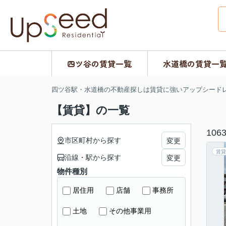
四ツ谷の賃貸一覧
水道橋の賃貸一
四ツ谷駅・水道橋の不動産探しは賃貸に強いアップシード
【賃貸】の一覧
106
市区町村から探す
変更
賃貸
沿線・駅から探す
変更
物件種別
居住用
店舗
事務所
土地
その他事業用