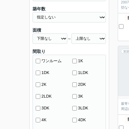
20
切な
築年数
面積
～
間取り
賃貸
ワンルーム
1K
1DK
1LDK
2K
2DK
2LDK
3K
最寄
3DK
3LDK
周辺
4K
4DK