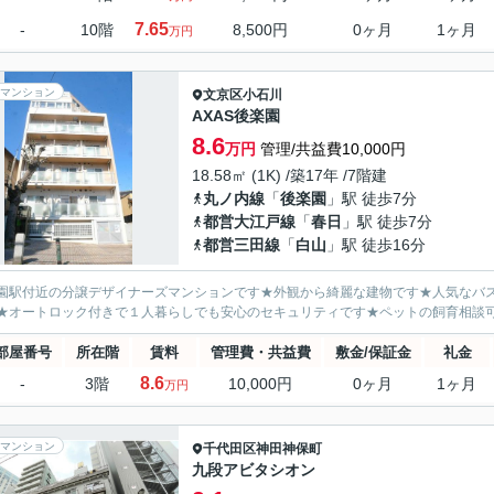
7.65
-
10階
8,500円
0ヶ月
1ヶ月
万円
マンション
文京区
小石川
AXAS後楽園
8.6
万円
管理/共益費10,000円
18.58㎡ (1K) /築17年 /7階建
丸ノ内線
「
後楽園
」駅 徒歩7分
都営大江戸線
「
春日
」駅 徒歩7分
都営三田線
「
白山
」駅 徒歩16分
園駅付近の分譲デザイナーズマンションです★外観から綺麗な建物です★人気なバ
★オートロック付きで１人暮らしでも安心のセキュリティです★ペットの飼育相談
部屋番号
所在階
賃料
管理費・共益費
敷金/保証金
礼金
8.6
-
3階
10,000円
0ヶ月
1ヶ月
万円
マンション
千代田区
神田神保町
九段アビタシオン