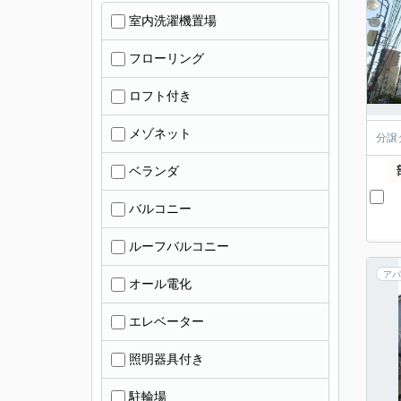
室内洗濯機置場
フローリング
ロフト付き
メゾネット
分譲
ベランダ
バルコニー
ルーフバルコニー
アパ
オール電化
エレベーター
照明器具付き
駐輪場