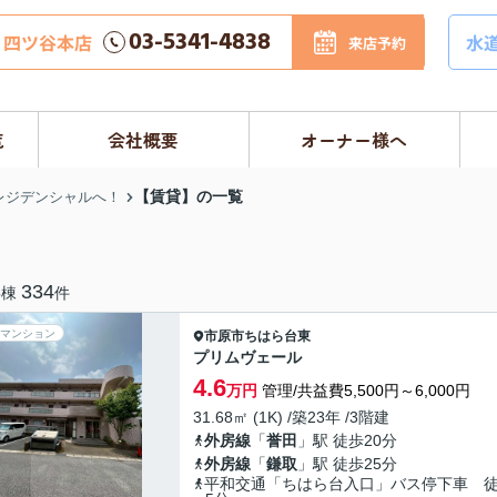
03-5341-4838
四ツ谷本店
水
来店予約
覧
会社概要
オーナー様へ
【賃貸】の一覧
レジデンシャルへ！
3
334
棟
件
マンション
市原市
ちはら台東
プリムヴェール
4.6
万円
管理/共益費5,500円～6,000円
31.68㎡ (1K) /築23年 /3階建
外房線
「
誉田
」駅 徒歩20分
外房線
「
鎌取
」駅 徒歩25分
平和交通「ちはら台入口」バス停下車 