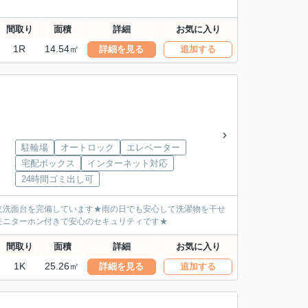
間取り
面積
詳細
お気に入り
1R
14.54㎡
詳細を見る
追加する
駐輪場
オートロック
エレベーター
宅配ボックス
インターネット対応
24時間ゴミ出し可
立洗面台を完備しています★雨の日でも安心して洗濯物を干せ
モニターホン付きで安心のセキュリティです★
間取り
面積
詳細
お気に入り
1K
25.26㎡
詳細を見る
追加する