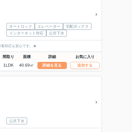
オートロック
エレベーター
宅配ボックス
インターネット対応
公共下水
来客対応も安心です。★
間取り
面積
詳細
お気に入り
1LDK
40.69㎡
詳細を見る
追加する
公共下水