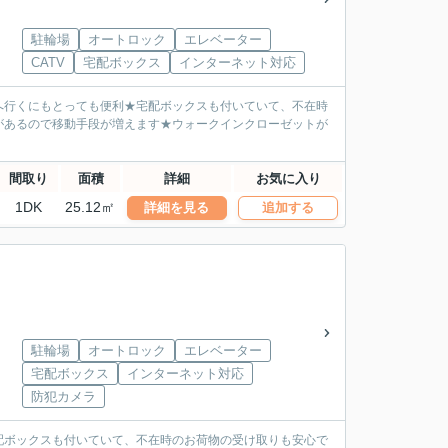
駐輪場
オートロック
エレベーター
CATV
宅配ボックス
インターネット対応
へ行くにもとっても便利★宅配ボックスも付いていて、不在時
があるので移動手段が増えます★ウォークインクローゼットが
間取り
面積
詳細
お気に入り
1DK
25.12㎡
詳細を見る
追加する
駐輪場
オートロック
エレベーター
宅配ボックス
インターネット対応
防犯カメラ
配ボックスも付いていて、不在時のお荷物の受け取りも安心で