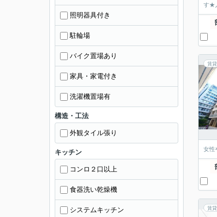
す★
照明器具付き
駐輪場
バイク置場あり
賃貸
家具・家電付き
洗濯機置場有
構造・工法
外観タイル張り
女性
キッチン
コンロ２口以上
食器洗い乾燥機
賃貸
システムキッチン