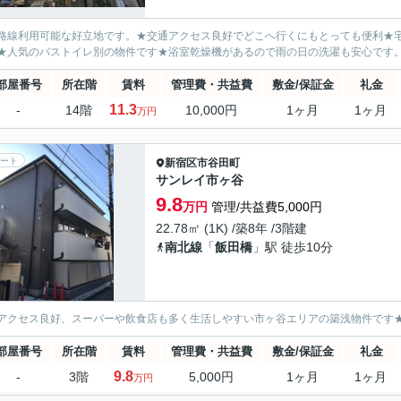
路線利用可能な好立地です。★交通アクセス良好でどこへ行くにもとっても便利★
★人気のバストイレ別の物件です★浴室乾燥機があるので雨の日の洗濯も安心です
部屋番号
所在階
賃料
管理費・共益費
敷金/保証金
礼金
11.3
-
14階
10,000円
1ヶ月
1ヶ月
万円
ート
新宿区
市谷田町
サンレイ市ヶ谷
9.8
万円
管理/共益費5,000円
22.78㎡ (1K) /築8年 /3階建
南北線
「
飯田橋
」駅 徒歩10分
アクセス良好、スーパーや飲食店も多く生活しやすい市ヶ谷エリアの築浅物件です
部屋番号
所在階
賃料
管理費・共益費
敷金/保証金
礼金
9.8
-
3階
5,000円
1ヶ月
1ヶ月
万円