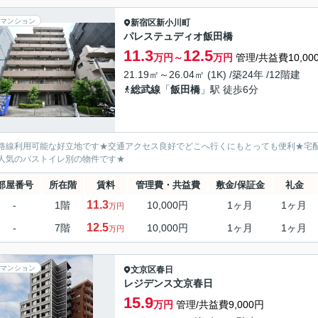
マンション
新宿区
新小川町
パレステュディオ飯田橋
11.3
12.5
万円～
万円
管理/共益費10,00
21.19㎡～26.04㎡ (1K) /築24年 /12階建
総武線
「
飯田橋
」駅 徒歩6分
路線利用可能な好立地です★交通アクセス良好でどこへ行くにもとっても便利★宅
人気のバストイレ別の物件です★
部屋番号
所在階
賃料
管理費・共益費
敷金/保証金
礼金
11.3
-
1階
10,000円
1ヶ月
1ヶ月
万円
12.5
-
7階
10,000円
1ヶ月
1ヶ月
万円
マンション
文京区
春日
レジデンス文京春日
15.9
万円
管理/共益費9,000円