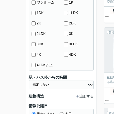
交通
ワンルーム
1K
1DK
1LDK
2K
2DK
賃貸
2LDK
3K
3DK
3LDK
4K
4DK
4LDK以上
駅・バス停からの時間
複数
る浴
建物構造
追加する
情報公開日
賃貸