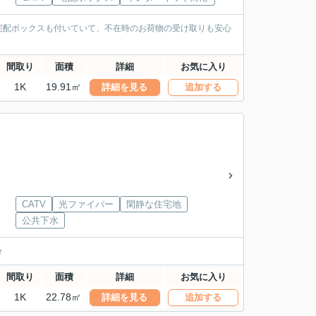
宅配ボックスも付いていて、不在時のお荷物の受け取りも安心
。
間取り
面積
詳細
お気に入り
1K
19.91㎡
詳細を見る
追加する
CATV
光ファイバー
閑静な住宅地
公共下水
★
間取り
面積
詳細
お気に入り
1K
22.78㎡
詳細を見る
追加する