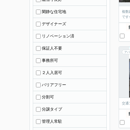
閑静な住宅地
複数
です
デザイナーズ
リノベーション済
保証人不要
アパ
事務所可
２人入居可
バリアフリー
分割可
交通
分譲タイプ
管理人常駐