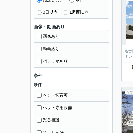
指定しない
本日
3日以内
1週間以内
画像・動画あり
画像あり
動画あり
遮音
すい
パノラマあり
条件
条件
賃貸
ペット飼育可
ペット専用設備
楽器相談
陽当り良好