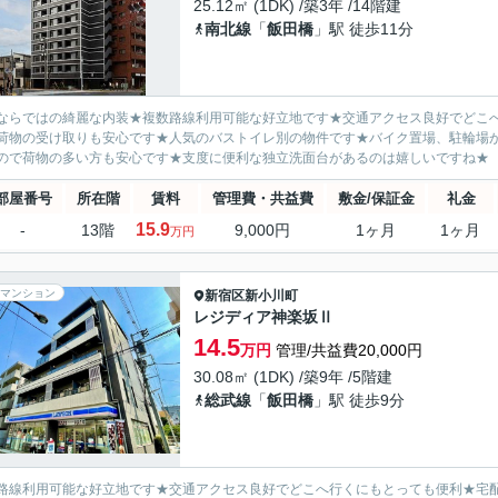
25.12㎡ (1DK) /築3年 /14階建
南北線
「
飯田橋
」駅 徒歩11分
ならではの綺麗な内装★複数路線利用可能な好立地です★交通アクセス良好でどこ
荷物の受け取りも安心です★人気のバストイレ別の物件です★バイク置場、駐輪場
ので荷物の多い方も安心です★支度に便利な独立洗面台があるのは嬉しいですね★
部屋番号
所在階
賃料
管理費・共益費
敷金/保証金
礼金
15.9
-
13階
9,000円
1ヶ月
1ヶ月
万円
マンション
新宿区
新小川町
レジディア神楽坂Ⅱ
14.5
万円
管理/共益費20,000円
30.08㎡ (1DK) /築9年 /5階建
総武線
「
飯田橋
」駅 徒歩9分
路線利用可能な好立地です★交通アクセス良好でどこへ行くにもとっても便利★宅