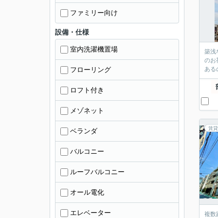
ファミリー向け
設備・仕様
室内洗濯機置場
築浅
のお
フローリング
ある
ロフト付き
メゾネット
賃貸
ベランダ
バルコニー
ルーフバルコニー
オール電化
エレベーター
複数