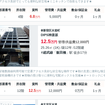
アクセス良好でとっても便利な好立地★ミニキッチンで自炊もできます★
部屋番号
所在階
賃料
管理費・共益費
敷金/保証金
礼金
6.8
-
4階
5,000円
0ヶ月
1ヶ月
万円
マンション
新宿区
水道町
DIPS神楽坂
12.5
万円
管理/共益費12,000円
25.26㎡ (1K) /築12年 /12階建
総武線
「
飯田橋
」駅 徒歩17分
駅複数路線利用可能で交通アクセス良好な好立地な物件です★朝の支度に便利な独
室乾燥機付きです★荷物の受け取りに便利な宅配ボックスを完備★オートロックに
部屋番号
所在階
賃料
管理費・共益費
敷金/保証金
礼金
12.5
-
12階
12,000円
0万円
1ヶ月
万円
マンション
文京区
水道