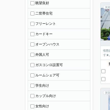
眺望良好
賃貸
二世帯住宅
フリーレント
カードキー
オープンハウス
複数
外国人可
す★
ガスコンロ設置可
ルームシェア可
学生向け
賃貸
カップル向け
女性向け