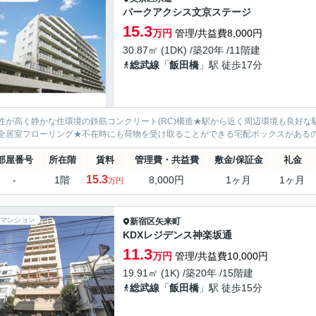
パークアクシス文京ステージ
15.3
万円
管理/共益費8,000円
30.87㎡ (1DK) /築20年 /11階建
総武線
「
飯田橋
」駅 徒歩17分
性が高く静かな住環境の鉄筋コンクリート(RC)構造★駅から近く周辺環境も良好な
全居室フローリング★不在時にも荷物を受け取ることができる宅配ボックスがある
部屋番号
所在階
賃料
管理費・共益費
敷金/保証金
礼金
15.3
-
1階
8,000円
1ヶ月
1ヶ月
万円
マンション
新宿区
矢来町
KDXレジデンス神楽坂通
11.3
万円
管理/共益費10,000円
19.91㎡ (1K) /築20年 /15階建
総武線
「
飯田橋
」駅 徒歩15分