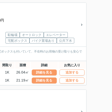
0円
駐輪場
オートロック
エレベーター
宅配ボックス
バイク置場あり
公共下水
配ボックスも付いていて、不在時のお荷物の受け取りも安心で
間取り
面積
詳細
お気に入り
1K
26.04㎡
詳細を見る
追加する
1K
21.19㎡
詳細を見る
追加する