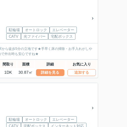
駐輪場
オートロック
エレベーター
CATV
光ファイバー
宅配ボックス
駅から徒歩5分の立地です★手早く床の掃除・お手入れがしや
ので外出時も安心ですね★
間取り
面積
詳細
お気に入り
1DK
30.87㎡
詳細を見る
追加する
駐輪場
オートロック
エレベーター
CATV
宅配ボックス
インターネット対応