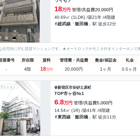
ワイゼア
18
万円
管理/共益費20,000円
40.69㎡ (1LDK) /築21年 /4階建
総武線
「
飯田橋
」駅 徒歩12分
な住宅街に佇む賃貸マンションです。★オートロックやモニタ付きインターホンで
部屋番号
所在階
賃料
管理費・共益費
敷金/保証金
礼金
18
-
4階
20,000円
1ヶ月
0.5ヶ月
万円
マンション
新宿区
市谷砂土原町
TOP市ヶ谷№1
6.8
万円
管理/共益費5,000円
14.54㎡ (1R) /築41年 /4階建
東西線
「
飯田橋
」駅 徒歩11分