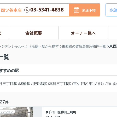
03-5341-4838
四ツ谷本店
水
来店予約
覧
会社概要
オーナー様へ
東西
レジデンシャルへ！
沿線・駅から探す
東西線の賃貸居住用物件一覧
一覧
すすめの駅
谷三丁目駅
/
曙橋駅
/
後楽園駅
/
本郷三丁目駅
/
市ケ谷駅
/
四ツ谷駅
/
白山
27
件
マンション
千代田区
神田三崎町