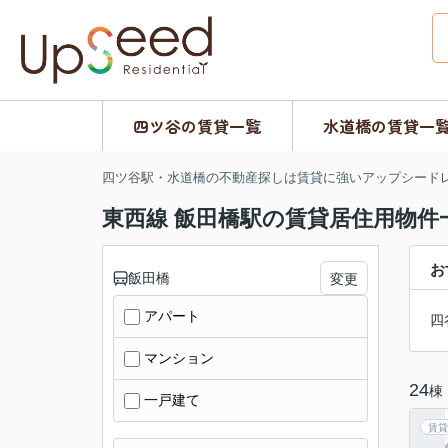
四ツ谷の賃貸一覧
水道橋の賃貸一
四ツ谷駅・水道橋の不動産探しは賃貸に強いアップシード
東西線 飯田橋駅の賃貸居住用物件
お
飯田橋
変更
アパート
四
マンション
24
棟
一戸建て
賃貸