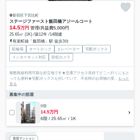
新宿区下宮比町
ステージファースト飯田橋アジールコート
14.5
万円
管理/共益費5,000円
25.65㎡ (1K) /築12年 /14階建
有楽町線「飯田橋」駅 徒歩3分
駐輪場
オートロック
エレベーター
宅配ボックス
インターネット対応
防犯カメラ
複数路線利用可能な好立地です★交通アクセス良好でどこへ行くにもと
っても便利★宅配ボックスも付いていて、不在時のお荷物の受...
もっと
見る
募集中の部屋
6階
14.5万円
6階 / 25.65㎡ / 1K
賃貸マンション