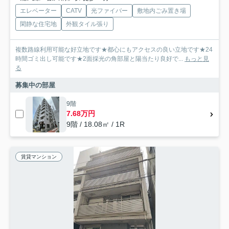
エレベーター
CATV
光ファイバー
敷地内ごみ置き場
閑静な住宅地
外観タイル張り
複数路線利用可能な好立地です★都心にもアクセスの良い立地です★24
時間ゴミ出し可能です★2面採光の角部屋と陽当たり良好で...
もっと見
る
募集中の部屋
9階
7.68万円
9階 / 18.08㎡ / 1R
賃貸マンション