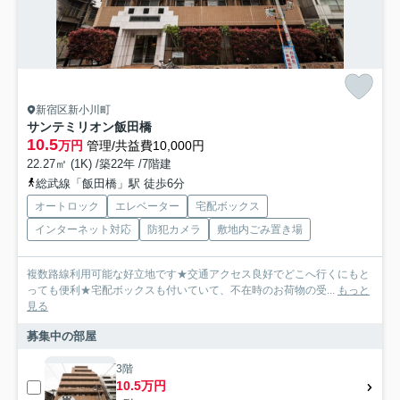
新宿区新小川町
サンテミリオン飯田橋
10.5
万円
管理/共益費10,000円
22.27㎡ (1K) /築22年 /7階建
総武線「飯田橋」駅 徒歩6分
オートロック
エレベーター
宅配ボックス
インターネット対応
防犯カメラ
敷地内ごみ置き場
複数路線利用可能な好立地です★交通アクセス良好でどこへ行くにもと
っても便利★宅配ボックスも付いていて、不在時のお荷物の受...
もっと
見る
募集中の部屋
3階
10.5万円