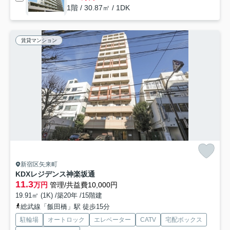
1階 / 30.87㎡ / 1DK
賃貸マンション
新宿区矢来町
KDXレジデンス神楽坂通
11.3
万円
管理/共益費10,000円
19.91㎡ (1K) /築20年 /15階建
総武線「飯田橋」駅 徒歩15分
駐輪場
オートロック
エレベーター
CATV
宅配ボックス