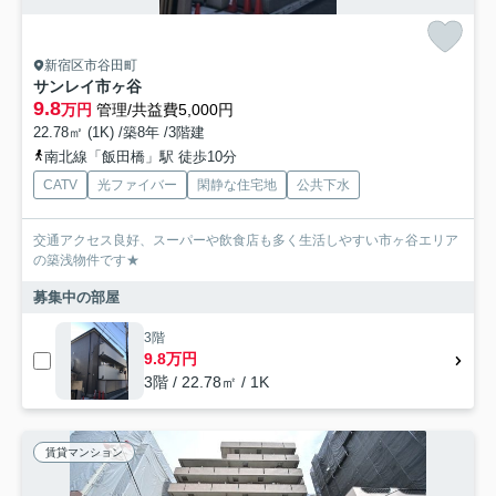
新宿区市谷田町
サンレイ市ヶ谷
9.8
万円
管理/共益費5,000円
22.78㎡ (1K) /築8年 /3階建
南北線「飯田橋」駅 徒歩10分
CATV
光ファイバー
閑静な住宅地
公共下水
交通アクセス良好、スーパーや飲食店も多く生活しやすい市ヶ谷エリア
の築浅物件です★
募集中の部屋
3階
9.8万円
3階 / 22.78㎡ / 1K
賃貸マンション