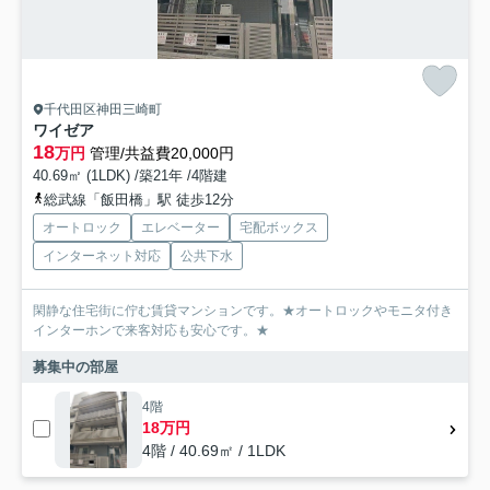
千代田区神田三崎町
ワイゼア
18
万円
管理/共益費20,000円
40.69㎡ (1LDK) /築21年 /4階建
総武線「飯田橋」駅 徒歩12分
オートロック
エレベーター
宅配ボックス
インターネット対応
公共下水
閑静な住宅街に佇む賃貸マンションです。★オートロックやモニタ付き
インターホンで来客対応も安心です。★
募集中の部屋
4階
18万円
4階 / 40.69㎡ / 1LDK