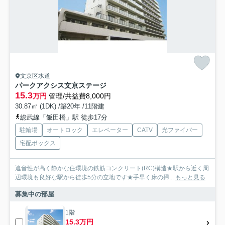
文京区水道
パークアクシス文京ステージ
15.3
万円
管理/共益費8,000円
30.87㎡ (1DK) /築20年 /11階建
総武線「飯田橋」駅 徒歩17分
駐輪場
オートロック
エレベーター
CATV
光ファイバー
宅配ボックス
遮音性が高く静かな住環境の鉄筋コンクリート(RC)構造★駅から近く周
辺環境も良好な駅から徒歩5分の立地です★手早く床の掃...
もっと見る
募集中の部屋
1階
15.3万円