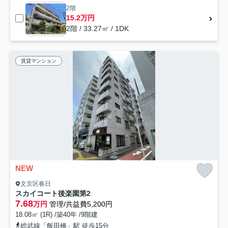
2階
15.2万円
2階 / 33.27㎡ / 1DK
賃貸マンション
NEW
文京区春日
スカイコート後楽園第2
7.68
万円
管理/共益費5,200円
18.08㎡ (1R) /築40年 /9階建
総武線「飯田橋」駅 徒歩15分