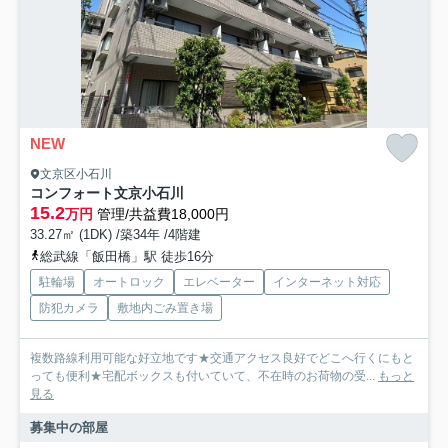
NEW
文京区小石川
コンフォート文京小石川
15.2
万円
管理/共益費18,000円
33.27㎡ (1DK) /築34年 /4階建
総武線「飯田橋」駅 徒歩16分
駐輪場
オートロック
エレベーター
インターネット対応
防犯カメラ
敷地内ごみ置き場
複数路線利用可能な好立地です★交通アクセス良好でどこへ行くにもと
っても便利★宅配ボックスも付いていて、不在時のお荷物の受...
もっと
見る
募集中の部屋