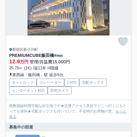
新宿区新小川町
PREMIUMCUBE飯田橋#mo
12.9
万円
管理/共益費15,000円
25.79㎡ (1K) /築11年 /4階建
東西線「飯田橋」駅 徒歩5分
オートロック
エレベーター
CATV
宅配ボックス
インターネット対応
防犯カメラ
複数路線利用可能な好立地です★交通アクセス良好でどこへ行くにもと
っても便利★宅配ボックスも付いていて、不在時のお荷物の受...
もっと
見る
募集中の部屋