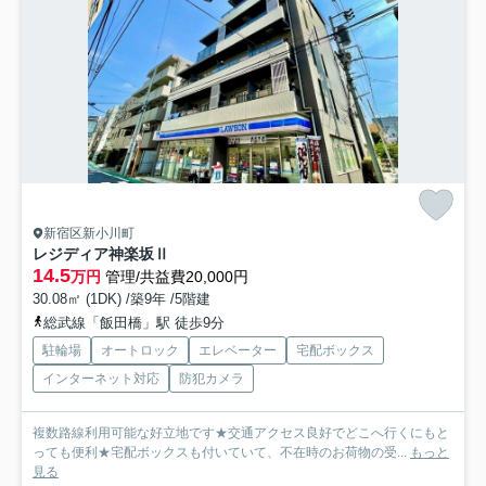
新宿区新小川町
レジディア神楽坂Ⅱ
14.5
万円
管理/共益費20,000円
30.08㎡ (1DK) /築9年 /5階建
総武線「飯田橋」駅 徒歩9分
駐輪場
オートロック
エレベーター
宅配ボックス
インターネット対応
防犯カメラ
複数路線利用可能な好立地です★交通アクセス良好でどこへ行くにもと
っても便利★宅配ボックスも付いていて、不在時のお荷物の受...
もっと
見る