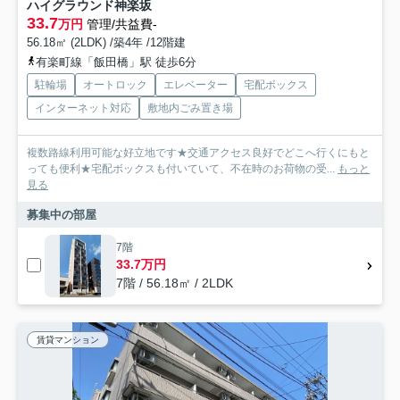
ハイグラウンド神楽坂
33.7
万円
管理/共益費-
56.18㎡ (2LDK) /築4年 /12階建
有楽町線「飯田橋」駅 徒歩6分
駐輪場
オートロック
エレベーター
宅配ボックス
インターネット対応
敷地内ごみ置き場
複数路線利用可能な好立地です★交通アクセス良好でどこへ行くにもと
っても便利★宅配ボックスも付いていて、不在時のお荷物の受...
もっと
見る
募集中の部屋
7階
33.7万円
7階 / 56.18㎡ / 2LDK
賃貸マンション