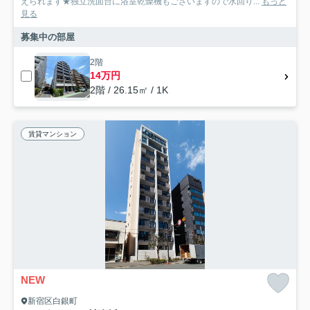
えられます★独立洗面台に浴室乾燥機もございますので水回り...
もっと
見る
募集中の部屋
2階
14万円
2階 / 26.15㎡ / 1K
賃貸マンション
NEW
新宿区白銀町