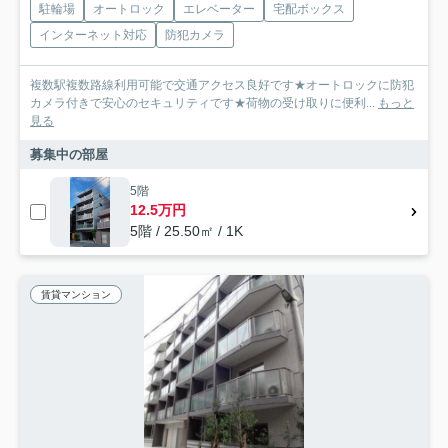
駐輪場
オートロック
エレベーター
宅配ボックス
インターネット対応
防犯カメラ
複数駅複数路線利用可能で交通アクセス良好です★オートロックに防犯
カメラ付きで安心のセキュリティです★荷物の受け取りに便利...
もっと
見る
募集中の部屋
5階
12.5万円
5階 / 25.50㎡ / 1K
賃貸マンション