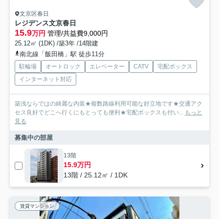
文京区春日
レジデンス文京春日
15.9
万円
管理/共益費9,000円
25.12㎡ (1DK) /築3年 /14階建
南北線「飯田橋」駅 徒歩11分
駐輪場
オートロック
エレベーター
CATV
宅配ボックス
インターネット対応
築浅ならではの綺麗な内装★複数路線利用可能な好立地です★交通アク
セス良好でどこへ行くにもとっても便利★宅配ボックスも付い...
もっと
見る
募集中の部屋
13階
15.9万円
13階 / 25.12㎡ / 1DK
賃貸マンション