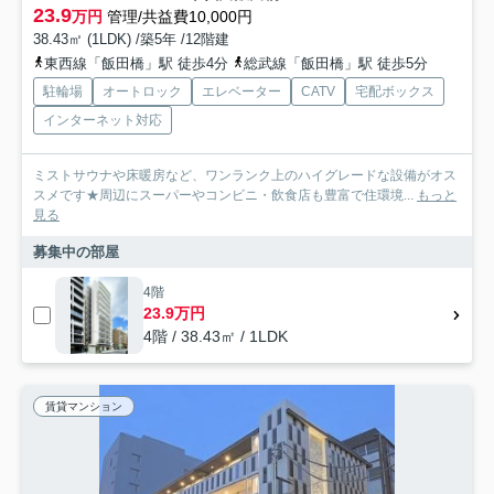
23.9
万円
管理/共益費10,000円
38.43㎡ (1LDK) /築5年 /12階建
東西線「飯田橋」駅 徒歩4分
総武線「飯田橋」駅 徒歩5分
駐輪場
オートロック
エレベーター
CATV
宅配ボックス
インターネット対応
ミストサウナや床暖房など、ワンランク上のハイグレードな設備がオス
スメです★周辺にスーパーやコンビニ・飲食店も豊富で住環境...
もっと
見る
募集中の部屋
4階
23.9万円
4階 / 38.43㎡ / 1LDK
賃貸マンション