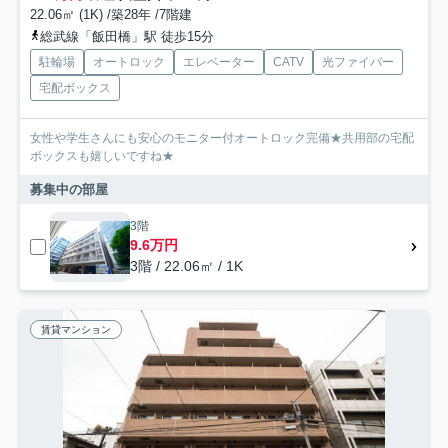
22.06㎡ (1K) /築28年 /7階建
総武線「飯田橋」駅 徒歩15分
駐輪場
オートロック
エレベーター
CATV
光ファイバー
宅配ボックス
女性や学生さんにも安心のモニター付オートロック完備★共用部の宅配
ボックスも嬉しいですね★
募集中の部屋
3階
9.6万円
3階 / 22.06㎡ / 1K
賃貸マンション