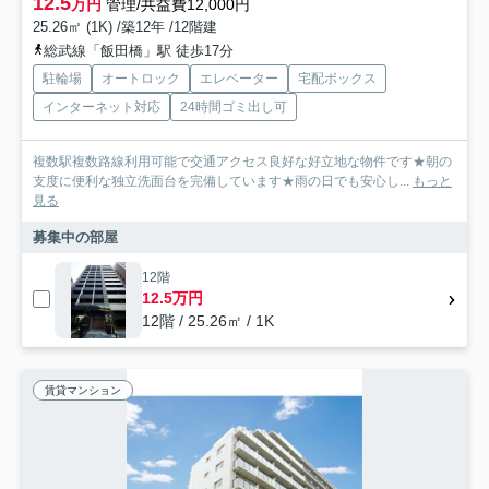
12.5
万円
管理/共益費12,000円
25.26㎡ (1K) /築12年 /12階建
総武線「飯田橋」駅 徒歩17分
駐輪場
オートロック
エレベーター
宅配ボックス
インターネット対応
24時間ゴミ出し可
複数駅複数路線利用可能で交通アクセス良好な好立地な物件です★朝の
支度に便利な独立洗面台を完備しています★雨の日でも安心し...
もっと
見る
募集中の部屋
12階
12.5万円
12階 / 25.26㎡ / 1K
賃貸マンション