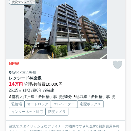
賃貸マンション
NEW
新宿区東五軒町
レクシード神楽坂
14
万円
管理/共益費10,000円
26.15㎡ (1K) /築6年 /9階建
都営大江戸線「飯田橋」駅 徒歩8分
総武線「飯田橋」駅 徒歩8分
駐輪場
オートロック
エレベーター
宅配ボックス
インターネット対応
防犯カメラ
築浅でスタイリッシュなデザイナーズ物件です★礼金0で初期費用を抑