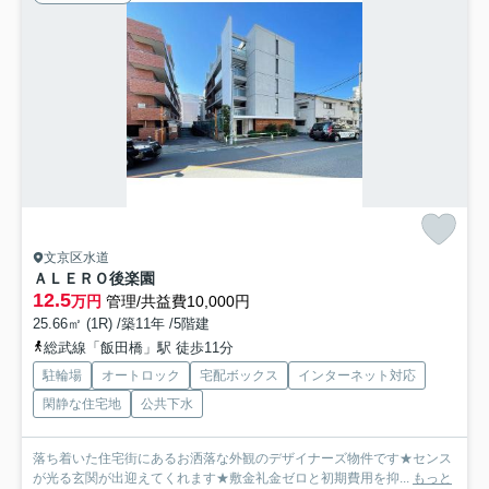
文京区水道
ＡＬＥＲＯ後楽園
12.5
万円
管理/共益費10,000円
25.66㎡ (1R) /築11年 /5階建
総武線「飯田橋」駅 徒歩11分
駐輪場
オートロック
宅配ボックス
インターネット対応
閑静な住宅地
公共下水
落ち着いた住宅街にあるお洒落な外観のデザイナーズ物件です★センス
が光る玄関が出迎えてくれます★敷金礼金ゼロと初期費用を抑...
もっと