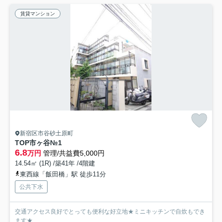
賃貸マンション
新宿区市谷砂土原町
TOP市ヶ谷№1
6.8
万円
管理/共益費5,000円
14.54㎡ (1R) /築41年 /4階建
東西線「飯田橋」駅 徒歩11分
公共下水
交通アクセス良好でとっても便利な好立地★ミニキッチンで自炊もでき
ます★