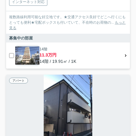
インターネット対応
複数路線利用可能な好立地です。★交通アクセス良好でどこへ行くにも
とっても便利★宅配ボックスも付いていて、不在時のお荷物の...
もっと
見る
募集中の部屋
14階
11.3万円
14階 / 19.91㎡ / 1K
アパート