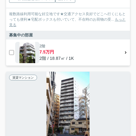
複数路線利用可能な好立地です★交通アクセス良好でどこへ行くにもと
っても便利★宅配ボックスも付いていて、不在時のお荷物の受...
もっと
見る
募集中の部屋
2階
7.5万円
2階 / 18.87㎡ / 1K
賃貸マンション