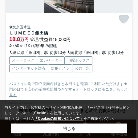
文京区水道
ＬＵＭＥＥＤ飯田橋
18.8
万円
管理/共益費15,000円
40.50㎡ (1K) /築9年 /5階建
総武線「飯田橋」駅 徒歩10分
南北線「飯田橋」駅 徒歩10分
オートロック
エレベーター
宅配ボックス
インターネット対応
防犯カメラ
公共下水
バストイレ別で独立洗面台付きと水回りを清潔にご利用いただけます★
雨の日でも安心の浴室乾燥機つきです★オートロックにモニタ...
もっと
見る
募集中の部屋
当サイトでは、お客様の当サイト利用状況把握、サービス向上検討を目的と
検索条件を変更
まとめてお問い合わせ
して、クッキー（Cookie）を使用しています。
2階
詳しくは、当社の
「Cookieの取扱いについて」
をご確認ください。
18.8万円
閉じる
2階 / 40.50㎡ / 1K
電話
来店予約
メール
物件検索