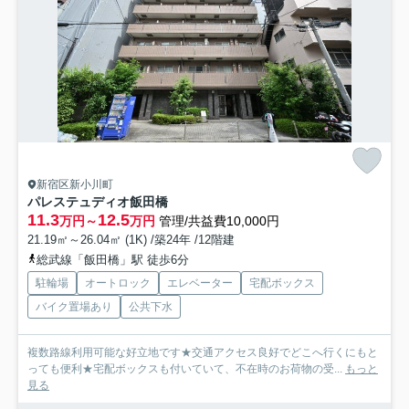
新宿区新小川町
パレステュディオ飯田橋
11.3
12.5
万円～
万円
管理/共益費10,000円
21.19㎡～26.04㎡ (1K) /築24年 /12階建
総武線「飯田橋」駅 徒歩6分
駐輪場
オートロック
エレベーター
宅配ボックス
バイク置場あり
公共下水
複数路線利用可能な好立地です★交通アクセス良好でどこへ行くにもと
っても便利★宅配ボックスも付いていて、不在時のお荷物の受...
もっと
見る