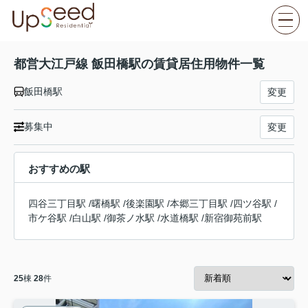
都営大江戸線 飯田橋駅の賃貸居住用物件一覧
飯田橋駅
変更
募集中
変更
おすすめの駅
四谷三丁目駅
/
曙橋駅
/
後楽園駅
/
本郷三丁目駅
/
四ツ谷駅
/
市ケ谷駅
/
白山駅
/
御茶ノ水駅
/
水道橋駅
/
新宿御苑前駅
25
棟
28
件