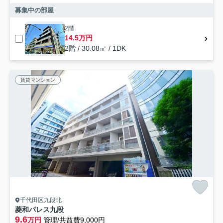
募集中の部屋
2階
14.5万円
2階 / 30.08㎡ / 1DK
賃貸マンション
千代田区九段北
菱和パレス九段
9.6
万円
管理/共益費9,000円