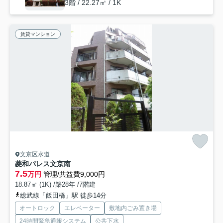
3階 / 22.27㎡ / 1K
賃貸マンション
文京区水道
菱和パレス文京南
7.5
万円
管理/共益費9,000円
18.87㎡ (1K) /築28年 /7階建
総武線「飯田橋」駅 徒歩14分
オートロック
エレベーター
敷地内ごみ置き場
24時間緊急通報システム
公共下水