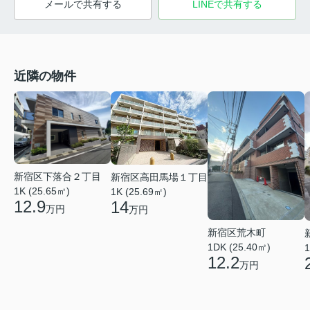
メールで共有する
LINEで共有する
近隣の物件
新宿区下落合２丁目
新宿区高田馬場１丁目
1K (25.65㎡)
1K (25.69㎡)
12.9
14
万円
万円
新宿区荒木町
1DK (25.40㎡)
1
12.2
万円