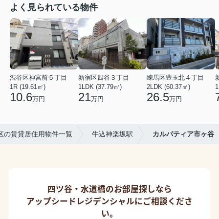
よく見られている物件
渋谷区神宮前５丁目
新宿区四谷３丁目
練馬区豊玉北４丁目
1R (19.61㎡)
1LDK (37.79㎡)
2LDK (60.37㎡)
1
10.6
21
26.5
万円
万円
万円
区の賃貸居住用物件一覧
牛込神楽坂駅
カルパティア市ヶ谷
四ツ谷・水道橋のお部屋探しなら
アップシードレジデンシャルにご相談くださ
い。