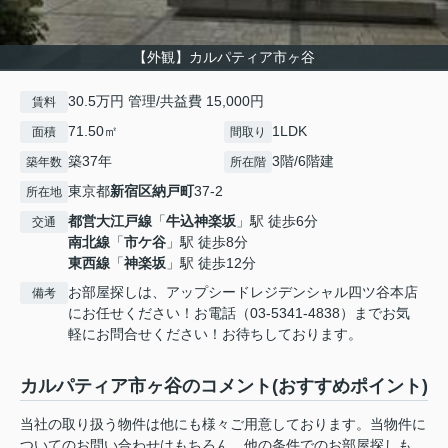
【外観】カルパティア市ヶ谷
30.5万円 管理/共益費 15,000円
賃料
71.50㎡
1LDK
面積
間取り
築37年
3階/6階建
築年数
所在階
東京都
新宿区
納戸町
37-2
所在地
都営大江戸線
「
牛込神楽坂
」駅 徒歩6分
交通
南北線
「
市ケ谷
」駅 徒歩8分
東西線
「
神楽坂
」駅 徒歩12分
お部屋探しは、アップシードレジデンシャル四ツ谷本店
備考
にお任せください！お電話（03-5341-4838）までお気
軽にお問合せください！お待ちしております。
カルパティア市ヶ谷のコメント(おすすめポイント)
当社の取り扱う物件は他にも様々ご用意しております。当物件に
ついてのお問い合わせはもちろん、他の条件でのお部屋探しも、