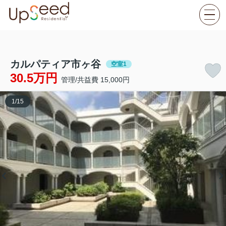
カルパティア市ヶ谷
空室1
30.5万円
管理/共益費 15,000円
1
/
15