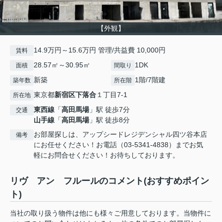
【外観】
14.9万円～15.6万円 管理/共益費 10,000円
賃料
28.57㎡～30.95㎡
1DK
面積
間取り
新築
1階/7階建
築年数
所在階
東京都
新宿区
下落合
１丁目7-1
所在地
東西線
「
高田馬場
」駅 徒歩7分
交通
山手線
「
高田馬場
」駅 徒歩8分
お部屋探しは、アップシードレジデンシャル四ツ谷本店
備考
にお任せください！お電話（03-5341-4838）までお気
軽にお問合せください！お待ちしております。
リヴ アン フルールのコメント(おすすめポイン
ト)
当社の取り扱う物件は他にも様々ご用意しております。当物件に