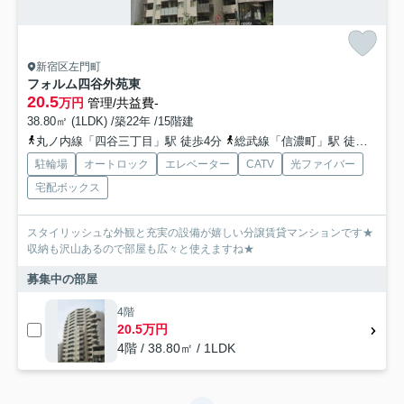
新宿区左門町
フォルム四谷外苑東
20.5
万円
管理/共益費-
38.80㎡ (1LDK) /築22年 /15階建
丸ノ内線「四谷三丁目」駅 徒歩4分
総武線「信濃町」駅 徒歩7分
駐輪場
オートロック
エレベーター
CATV
光ファイバー
宅配ボックス
スタイリッシュな外観と充実の設備が嬉しい分譲賃貸マンションです★
収納も沢山あるので部屋も広々と使えますね★
募集中の部屋
4階
20.5万円
4階 / 38.80㎡ / 1LDK