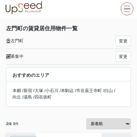
左門町の賃貸居住用物件一覧
左門町
変更
募集中
変更
おすすめのエリア
本郷
/
新宿
/
大塚
/
小石川
/
本駒込
/
市谷薬王寺町
/
白山
/
向丘
/
湯島
/
四谷坂町
2
棟
3
件