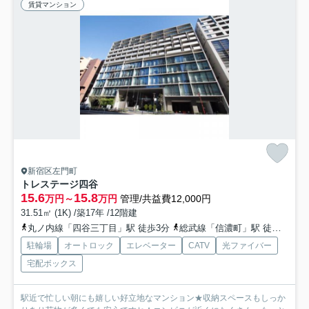
賃貸マンション
新宿区左門町
トレステージ四谷
15.6
15.8
万円～
万円
管理/共益費12,000円
31.51㎡ (1K) /築17年 /12階建
丸ノ内線「四谷三丁目」駅 徒歩3分
総武線「信濃町」駅 徒歩8分
駐輪場
オートロック
エレベーター
CATV
光ファイバー
宅配ボックス
駅近で忙しい朝にも嬉しい好立地なマンション★収納スペースもしっか