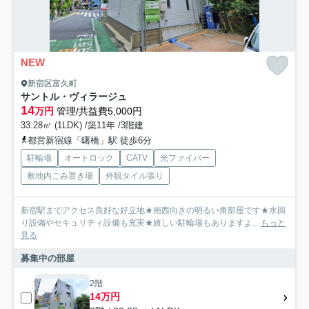
NEW
新宿区富久町
サントル・ヴィラージュ
14
万円
管理/共益費5,000円
33.28㎡ (1LDK) /築11年 /3階建
都営新宿線「曙橋」駅 徒歩6分
駐輪場
オートロック
CATV
光ファイバー
敷地内ごみ置き場
外観タイル張り
新宿駅までアクセス良好な好立地★南西向きの明るい角部屋です★水回
り設備やセキュリティ設備も充実★嬉しい駐輪場もありますよ...
もっと
見る
募集中の部屋
2階
14万円