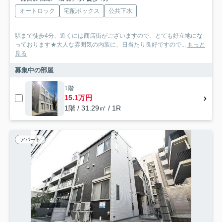
オートロック
宅配ボックス
公共下水
駅まで徒歩4分、近くには商店街がございますので、とても好立地にな
っております★大人な雰囲気の内装に、日当たり良好ですので...
もっと
見る
募集中の部屋
1階
15.1万円
1階 / 31.29㎡ / 1R
アパート