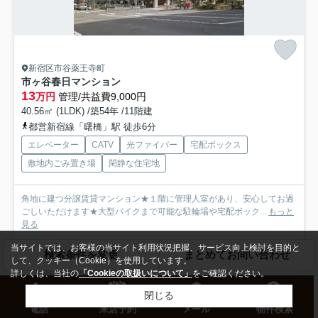
新宿区市谷薬王寺町
市ヶ谷春日マンション
13
万円
管理/共益費9,000円
40.56㎡ (1LDK) /築54年 /11階建
都営新宿線「曙橋」駅 徒歩6分
エレベーター
CATV
光ファイバー
宅配ボックス
敷地内ごみ置き場
閑静な住宅地
角地に建つ分譲賃貸マンション★１階に管理人室があり、安心してお過
ごしいただけます★大型バイクまで可能な駐輪場や宅配ボック...
もっと
見る
当サイトでは、お客様の当サイト利用状況把握、サービス向上検討を目的と
募集中の部屋
検索条件を変更
まとめてお問い合わせ
して、クッキー（Cookie）を使用しています。
詳しくは、当社の
「Cookieの取扱いについて」
をご確認ください。
11階
13万円
閉じる
11階 / 40.56㎡ / 1LDK
電話
来店予約
メール
物件検索