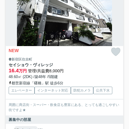
NEW
新宿区住吉町
セイショウ・ヴィレッジ
16.4
万円
管理/共益費8,000円
48.60㎡ (2DK) /築48年 /5階建
都営新宿線「曙橋」駅 徒歩6分
エレベーター
インターネット対応
防犯カメラ
公共下水
周囲に商店街・スーパー・飲食店も豊富にある、とっても過ごしやすい
街ですよ★
募集中の部屋