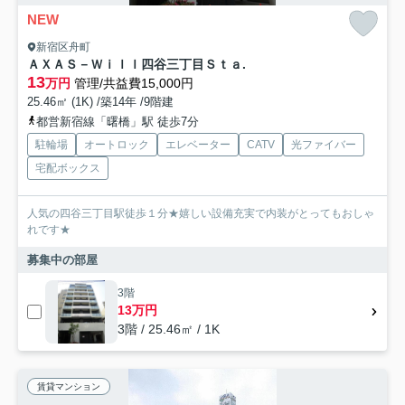
NEW
新宿区舟町
ＡＸＡＳ－Ｗｉｌｌ四谷三丁目Ｓｔａ.
13
万円
管理/共益費15,000円
25.46㎡ (1K) /築14年 /9階建
都営新宿線「曙橋」駅 徒歩7分
駐輪場
オートロック
エレベーター
CATV
光ファイバー
宅配ボックス
人気の四谷三丁目駅徒歩１分★嬉しい設備充実で内装がとってもおしゃ
れです★
募集中の部屋
3階
13万円
3階 / 25.46㎡ / 1K
賃貸マンション