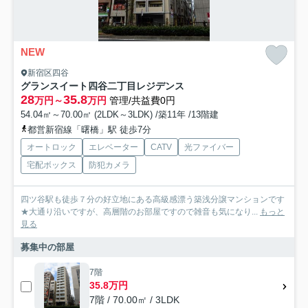
NEW
新宿区四谷
グランスイート四谷二丁目レジデンス
28
35.8
万円～
万円
管理/共益費0円
54.04㎡～70.00㎡ (2LDK～3LDK) /築11年 /13階建
都営新宿線「曙橋」駅 徒歩7分
オートロック
エレベーター
CATV
光ファイバー
宅配ボックス
防犯カメラ
四ツ谷駅も徒歩７分の好立地にある高級感漂う築浅分譲マンションです
★大通り沿いですが、高層階のお部屋ですので雑音も気になり...
もっと
見る
募集中の部屋
7階
35.8万円
7階 / 70.00㎡ / 3LDK