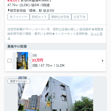
万円
管理/共益費4,000円
47.70㎡ (1LDK) /築5年 /3階建
都営新宿線「曙橋」駅 徒歩3分
光ファイバー
防犯カメラ
閑静な住宅地
公共下水
浴室乾燥機やTVインターホン等、便利な設備が嬉しい築浅物件★複数路
線利用可能で通勤・通学にも便利★インターネット使用料無...
もっと見
る
募集中の部屋
3階
21万円
3階 / 47.70㎡ / 1LDK
賃貸マンション