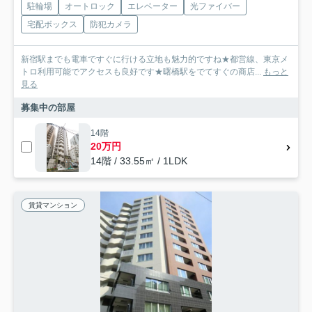
駐輪場
オートロック
エレベーター
光ファイバー
宅配ボックス
防犯カメラ
新宿駅までも電車ですぐに行ける立地も魅力的ですね★都営線、東京メ
トロ利用可能でアクセスも良好です★曙橋駅をでてすぐの商店...
もっと
見る
募集中の部屋
14階
20万円
14階 / 33.55㎡ / 1LDK
賃貸マンション