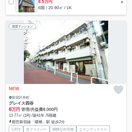
8.5万円
6階 / 20.90㎡ / 1K
賃貸マンション
NEW
新宿区舟町
グレイス四谷
6
万円
管理/共益費8,000円
13.77㎡ (1R) /築41年 /5階建
都営新宿線「曙橋」駅 徒歩2分
CATV
光ファイバー
閑静な住宅地
コインランドリー