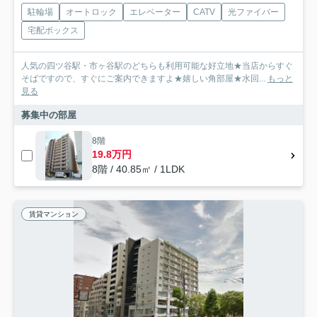
駐輪場
オートロック
エレベーター
CATV
光ファイバー
宅配ボックス
人気の四ツ谷駅・市ヶ谷駅のどちらも利用可能な好立地★当店からすぐ
そばですので、すぐにご案内できますよ★嬉しい角部屋★水回...
もっと
見る
募集中の部屋
8階
19.8万円
8階 / 40.85㎡ / 1LDK
賃貸マンション