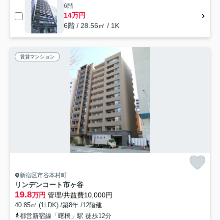
6階
14万円
6階 / 28.56㎡ / 1K
賃貸マンション
新宿区市谷本村町
リンデンコート市ヶ谷
19.8
万円
管理/共益費10,000円
40.85㎡ (1LDK) /築8年 /12階建
都営新宿線「曙橋」駅 徒歩12分