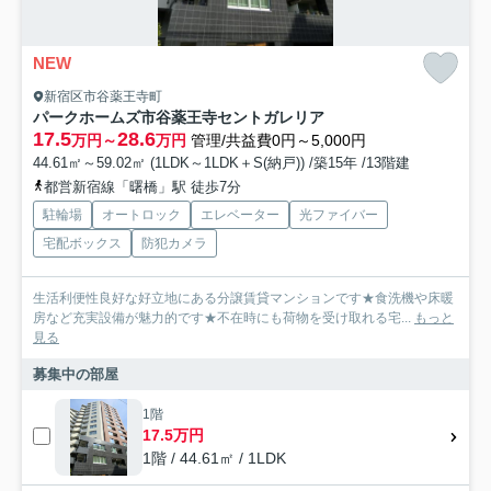
NEW
新宿区市谷薬王寺町
パークホームズ市谷薬王寺セントガレリア
17.5
28.6
万円～
万円
管理/共益費0円～5,000円
44.61㎡～59.02㎡ (1LDK～1LDK＋S(納戸)) /築15年 /13階建
都営新宿線「曙橋」駅 徒歩7分
駐輪場
オートロック
エレベーター
光ファイバー
宅配ボックス
防犯カメラ
生活利便性良好な好立地にある分譲賃貸マンションです★食洗機や床暖
房など充実設備が魅力的です★不在時にも荷物を受け取れる宅...
もっと
見る
募集中の部屋
1階
17.5万円
1階 / 44.61㎡ / 1LDK