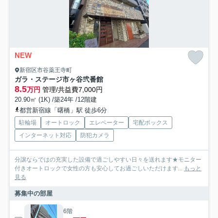
NEW
新宿区市谷薬王寺町
ガラ・ステージ市ヶ谷弐番館
8.5
万円
管理/共益費7,000円
20.90㎡ (1K) /築24年 /12階建
都営新宿線「曙橋」駅 徒歩6分
駐輪場
オートロック
エレベーター
宅配ボックス
インターネット対応
防犯カメラ
分譲ならではの充実した設備で過ごしやすい日々を送れます★モニター
付きオートロックで女性の方も安心してお過ごしいただけます...
もっと
見る
募集中の部屋
6階