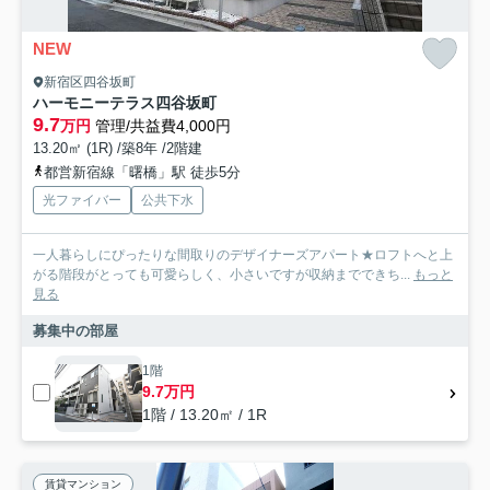
NEW
新宿区四谷坂町
ハーモニーテラス四谷坂町
9.7
万円
管理/共益費4,000円
13.20㎡ (1R) /築8年 /2階建
都営新宿線「曙橋」駅 徒歩5分
光ファイバー
公共下水
一人暮らしにぴったりな間取りのデザイナーズアパート★ロフトへと上
がる階段がとっても可愛らしく、小さいですが収納までできち...
もっと
見る
募集中の部屋
1階
9.7万円
1階 / 13.20㎡ / 1R
賃貸マンション