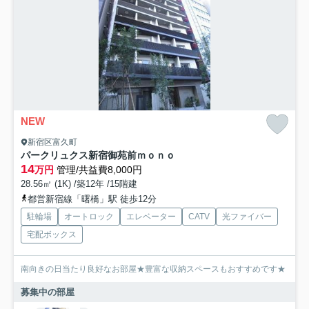
NEW
新宿区富久町
パークリュクス新宿御苑前ｍｏｎｏ
14
万円
管理/共益費8,000円
28.56㎡ (1K) /築12年 /15階建
都営新宿線「曙橋」駅 徒歩12分
駐輪場
オートロック
エレベーター
CATV
光ファイバー
宅配ボックス
南向きの日当たり良好なお部屋★豊富な収納スペースもおすすめです★
募集中の部屋