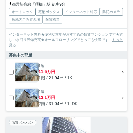
都営新宿線「曙橋」駅 徒歩9分
オートロック
宅配ボックス
インターネット対応
防犯カメラ
敷地内ごみ置き場
耐震構造
インターネット無料★便利な立地がおすすめの賃貸マンションです★嬉
しい水回り設備充実★オールフローリングでとっても快適です...
もっと
見る
募集中の部屋
1階
11.5万円
1階 / 21.94㎡ / 1K
2階
13.1万円
2階 / 31.04㎡ / 1LDK
賃貸マンション