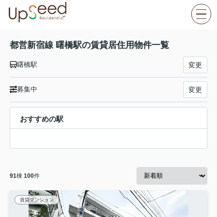
都営新宿線 曙橋駅の賃貸居住用物件一覧
曙橋駅
変更
募集中
変更
おすすめの駅
91
棟
100
件
賃貸マンション