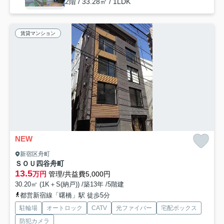
2階 / 33.28㎡ / 1LDK
賃貸マンション
NEW
新宿区舟町
ＳＯＵ四谷舟町
13.5
万円
管理/共益費5,000円
30.20㎡ (1K＋S(納戸)) /築13年 /5階建
都営新宿線「曙橋」駅 徒歩5分
駐輪場
オートロック
CATV
光ファイバー
宅配ボックス
防犯カメラ