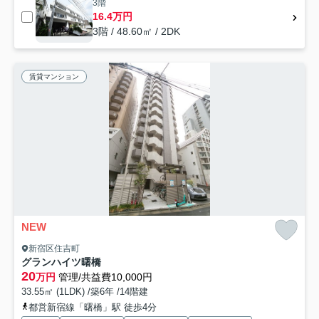
3階
16.4万円
3階 / 48.60㎡ / 2DK
賃貸マンション
NEW
新宿区住吉町
グランハイツ曙橋
20
万円
管理/共益費10,000円
33.55㎡ (1LDK) /築6年 /14階建
都営新宿線「曙橋」駅 徒歩4分