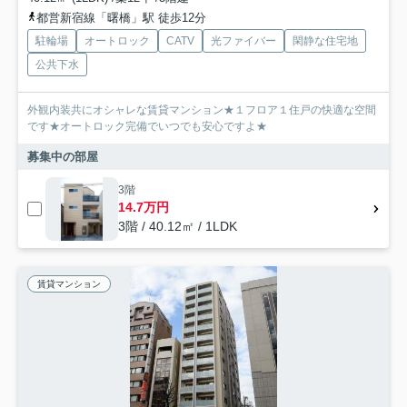
都営新宿線「曙橋」駅 徒歩12分
駐輪場
オートロック
CATV
光ファイバー
閑静な住宅地
公共下水
外観内装共にオシャレな賃貸マンション★１フロア１住戸の快適な空間
です★オートロック完備でいつでも安心ですよ★
募集中の部屋
3階
14.7万円
3階 / 40.12㎡ / 1LDK
賃貸マンション