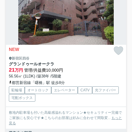
NEW
新宿区四谷
グランドゥールオークラ
21
万円
管理/共益費10,000円
56.56㎡ (1LDK) /築38年 /5階建
都営新宿線「曙橋」駅 徒歩8分
駐輪場
オートロック
エレベーター
CATV
光ファイバー
宅配ボックス
敷地内駐車場も付いた高級感溢れるマンション★セキュリティー完備で
ご家族にも安心です★こちらのお部屋は好みに合わせて間取変...
もっと
見る