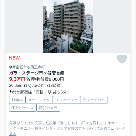
NEW
新宿区市谷薬王寺町
ガラ・ステージ市ヶ谷壱番館
9.3
万円
管理/共益費9,000円
26.86㎡ (1K) /築24年 /12階建
都営新宿線「曙橋」駅 徒歩6分
駐輪場
オートロック
エレベーター
光ファイバー
宅配ボックス
防犯カメラ
分譲ならではの充実した設備で過ごしやすい日々を送れます★オートロ
ック・モニター付きインターホンで女性の方も安心してお過ご...
もっと
見る