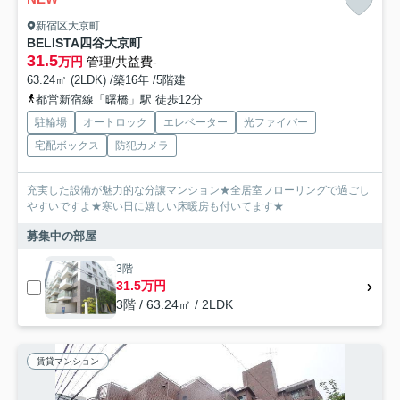
新宿区大京町
BELISTA四谷大京町
31.5
万円
管理/共益費-
63.24㎡ (2LDK) /築16年 /5階建
都営新宿線「曙橋」駅 徒歩12分
駐輪場
オートロック
エレベーター
光ファイバー
宅配ボックス
防犯カメラ
充実した設備が魅力的な分譲マンション★全居室フローリングで過ごし
やすいですよ★寒い日に嬉しい床暖房も付いてます★
募集中の部屋
3階
31.5万円
3階 / 63.24㎡ / 2LDK
賃貸マンション