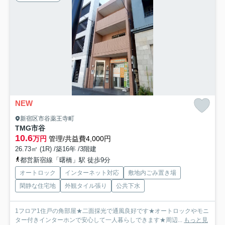
NEW
新宿区市谷薬王寺町
TMG市谷
10.6
万円
管理/共益費4,000円
26.73㎡ (1R) /築16年 /3階建
都営新宿線「曙橋」駅 徒歩9分
オートロック
インターネット対応
敷地内ごみ置き場
閑静な住宅地
外観タイル張り
公共下水
1フロア1住戸の角部屋★二面採光で通風良好です★オートロックやモニ
ター付きインターホンで安心して一人暮らしできます★周辺...
もっと見