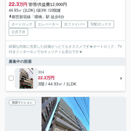
22.3
万円
管理/共益費12,000円
44.93㎡ (1LDK) /築3年 /10階建
都営新宿線「曙橋」駅 徒歩6分
オートロック
エレベーター
光ファイバー
宅配ボックス
公共下水
綺麗な内装に充実した設備がっとてもオススメです★オートロック、TV
付きインターホンでセキュリティも安心です★
募集中の部屋
304
22.3万円
3階 / 44.93㎡ / 1LDK
賃貸マンション