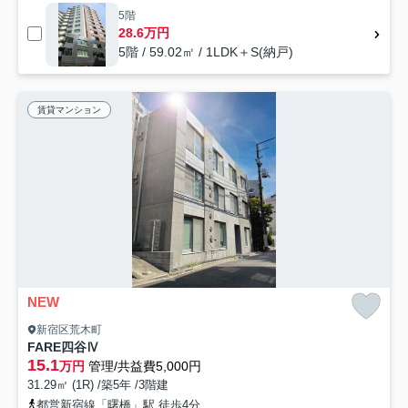
5階
28.6万円
5階 / 59.02㎡ / 1LDK＋S(納戸)
賃貸マンション
NEW
新宿区荒木町
FARE四谷Ⅳ
15.1
万円
管理/共益費5,000円
31.29㎡ (1R) /築5年 /3階建
都営新宿線「曙橋」駅 徒歩4分