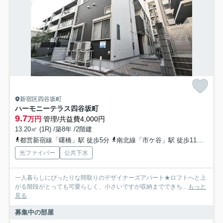
新宿区四谷坂町
ハーモニーテラス四谷坂町
9.7
万円
管理/共益費4,000円
13.20㎡ (1R) /築8年 /2階建
都営新宿線「曙橋」駅 徒歩5分
南北線「市ケ谷」駅 徒歩11分
丸ノ
光ファイバー
公共下水
一人暮らしにぴったりな間取りのデザイナーズアパート★ロフトへと上
がる階段がとっても可愛らしく、小さいですが収納までできち...
もっと
見る
募集中の部屋