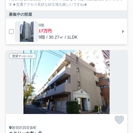
す★交通アクセス良好な好立地も嬉しいですね★
募集中の部屋
9階
17万円
9階 / 30.27㎡ / 1LDK
賃貸マンション
新宿区四谷坂町