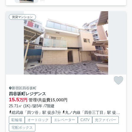
賃貸マンション
新宿区四谷坂町
四谷坂町レジデンス
15.5
万円
管理/共益費15,000円
25.71㎡ (1K) /築5年 /7階建
総武線「四ツ谷」駅 徒歩7分
丸ノ内線「四谷三丁目」駅 徒歩10分
駐輪場
オートロック
エレベーター
CATV
光ファイバー
宅配ボックス