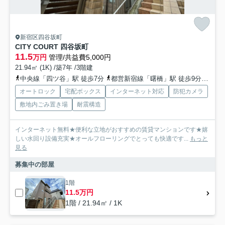
新宿区四谷坂町
CITY COURT 四谷坂町
11.5
万円
管理/共益費5,000円
21.94㎡ (1K) /築7年 /3階建
中央線「四ツ谷」駅 徒歩7分
都営新宿線「曙橋」駅 徒歩9分
丸ノ
オートロック
宅配ボックス
インターネット対応
防犯カメラ
敷地内ごみ置き場
耐震構造
インターネット無料★便利な立地がおすすめの賃貸マンションです★嬉
しい水回り設備充実★オールフローリングでとっても快適です...
もっと
見る
募集中の部屋
1階
11.5万円
1階 / 21.94㎡ / 1K