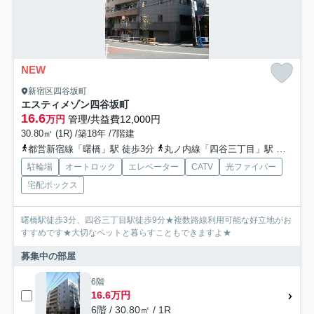
NEW
新宿区四谷坂町
エスティメゾン四谷坂町
16.6
万円
管理/共益費12,000円
30.80㎡ (1R) /築18年 /7階建
都営新宿線「曙橋」駅 徒歩3分
丸ノ内線「四谷三丁目」駅 徒歩9分
駐輪場
オートロック
エレベーター
CATV
光ファイバー
宅配ボックス
曙橋駅徒歩3分、四谷三丁目駅徒歩9分★複数路線利用可能な好立地がお
すすめです★大切なペットと暮らすこともできますよ★
募集中の部屋
6階
16.6万円
6階 / 30.80㎡ / 1R