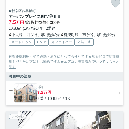
新宿区四谷坂町
アーバンプレイス四ツ谷ⅡＢ
7.5
万円
管理/共益費6,000円
10.83㎡ (1K) /築14年 /2階建
中央線「四ツ谷」駅 徒歩7分
有楽町線「市ケ谷」駅 徒歩9分
都営
オートロック
CATV
光ファイバー
公共下水
複数路線利用可能で通勤・通学にとっても便利です★敷金ゼロで初期費
用を抑えたい方にもお勧めですよ★エアコン設置済みでいつで...
もっと
見る
募集中の部屋
2階
7.5万円
2階 / 10.83㎡ / 1K
アパート