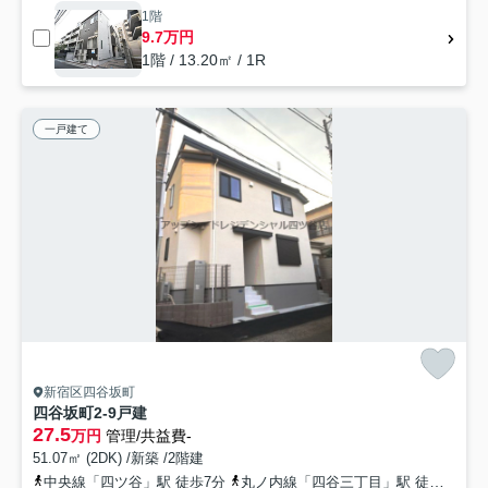
1階
9.7万円
1階 / 13.20㎡ / 1R
一戸建て
新宿区四谷坂町
四谷坂町2-9戸建
27.5
万円
管理/共益費-
51.07㎡ (2DK) /新築 /2階建
中央線「四ツ谷」駅 徒歩7分
丸ノ内線「四谷三丁目」駅 徒歩13分