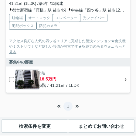
41.21㎡ (1LDK) /築6年 /13階建
都営新宿線「曙橋」駅 徒歩4分
中央線「四ツ谷」駅 徒歩12分
丸ノ
駐輪場
オートロック
エレベーター
光ファイバー
宅配ボックス
防犯カメラ
アクセス良好な人気の四ツ谷エリアに完成した築浅マンション★食洗機
やミストサウナなど嬉しい設備が豊富です★収納力のあるウォ...
もっと
見る
募集中の部屋
6階
18.5万円
6階 / 41.21㎡ / 1LDK
1
検索条件を変更
まとめてお問い合わせ