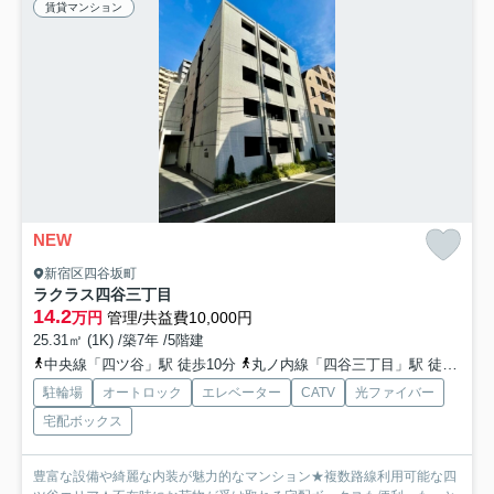
賃貸マンション
NEW
新宿区四谷坂町
ラクラス四谷三丁目
14.2
万円
管理/共益費10,000円
25.31㎡ (1K) /築7年 /5階建
中央線「四ツ谷」駅 徒歩10分
丸ノ内線「四谷三丁目」駅 徒歩12分
駐輪場
オートロック
エレベーター
CATV
光ファイバー
宅配ボックス
豊富な設備や綺麗な内装が魅力的なマンション★複数路線利用可能な四