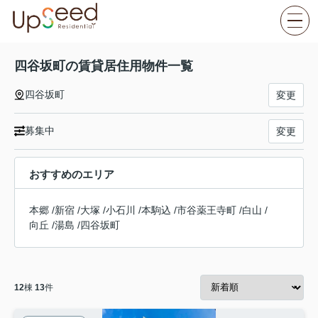
四谷坂町の賃貸居住用物件一覧
四谷坂町
変更
募集中
変更
おすすめのエリア
本郷
/
新宿
/
大塚
/
小石川
/
本駒込
/
市谷薬王寺町
/
白山
/
向丘
/
湯島
/
四谷坂町
12
棟
13
件