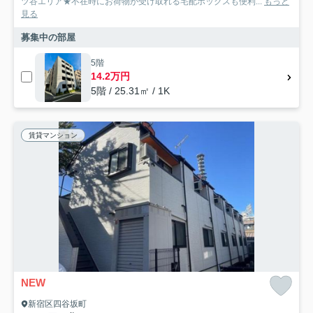
ツ谷エリア★不在時にお荷物が受け取れる宅配ボックスも便利...
もっと
見る
募集中の部屋
5階
14.2万円
5階 / 25.31㎡ / 1K
賃貸マンション
NEW
新宿区四谷坂町