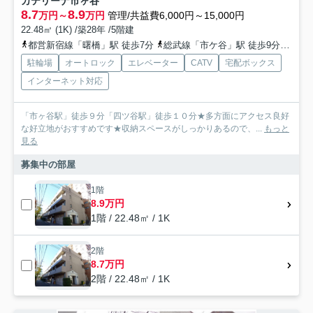
カテリーナ市ヶ谷
8.7
8.9
万円～
万円
管理/共益費6,000円～15,000円
22.48㎡ (1K) /築28年 /5階建
都営新宿線「曙橋」駅 徒歩7分
総武線「市ケ谷」駅 徒歩9分
総武
駐輪場
オートロック
エレベーター
CATV
宅配ボックス
インターネット対応
「市ヶ谷駅」徒歩９分「四ツ谷駅」徒歩１０分★多方面にアクセス良好
な好立地がおすすめです★収納スペースがしっかりあるので、...
もっと
見る
募集中の部屋
1階
8.9万円
1階 / 22.48㎡ / 1K
2階
8.7万円
2階 / 22.48㎡ / 1K