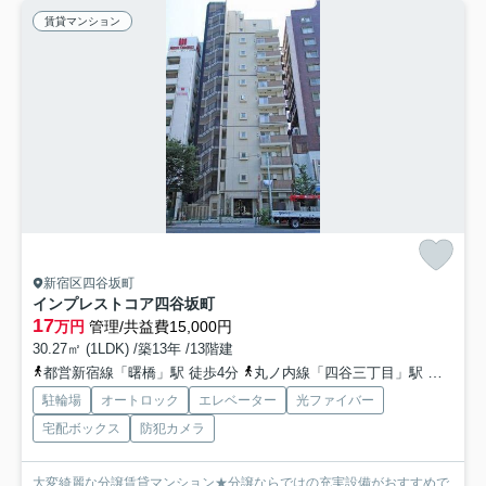
賃貸マンション
新宿区四谷坂町
インプレストコア四谷坂町
17
万円
管理/共益費15,000円
30.27㎡ (1LDK) /築13年 /13階建
都営新宿線「曙橋」駅 徒歩4分
丸ノ内線「四谷三丁目」駅 徒歩10分
駐輪場
オートロック
エレベーター
光ファイバー
宅配ボックス
防犯カメラ
大変綺麗な分譲賃貸マンション★分譲ならではの充実設備がおすすめで