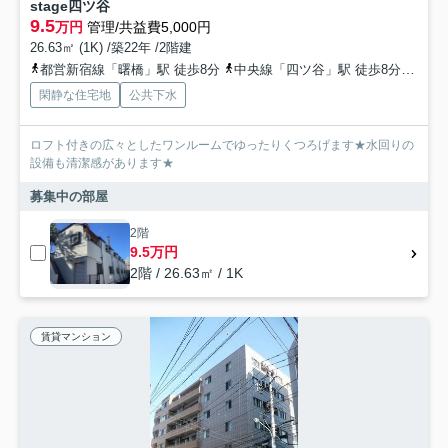
stage四ツ谷
9.5
万円
管理/共益費5,000円
26.63㎡ (1K) /築22年 /2階建
都営新宿線「曙橋」駅 徒歩8分
中央線「四ツ谷」駅 徒歩8分
丸ノ
閑静な住宅地
公共下水
ロフト付きの広々としたワンルームでゆったりくつろげます★水回りの
設備も清潔感があります★
募集中の部屋
2階
9.5万円
2階 / 26.63㎡ / 1K
賃貸マンション