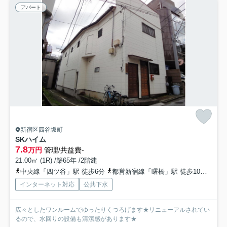
アパート
新宿区四谷坂町
SKハイム
7.8
万円
管理/共益費-
21.00㎡ (1R) /築65年 /2階建
中央線「四ツ谷」駅 徒歩6分
都営新宿線「曙橋」駅 徒歩10分
丸ノ
インターネット対応
公共下水
広々としたワンルームでゆったりくつろげます★リニューアルされてい
るので、水回りの設備も清潔感があります★