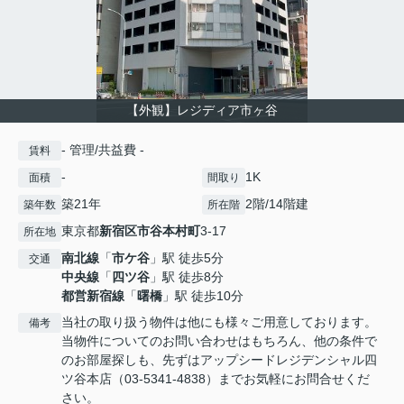
【外観】レジディア市ヶ谷
- 管理/共益費 -
賃料
-
1K
面積
間取り
築21年
2階/14階建
築年数
所在階
東京都
新宿区
市谷本村町
3-17
所在地
南北線
「
市ケ谷
」駅 徒歩5分
交通
中央線
「
四ツ谷
」駅 徒歩8分
都営新宿線
「
曙橋
」駅 徒歩10分
当社の取り扱う物件は他にも様々ご用意しております。
備考
当物件についてのお問い合わせはもちろん、他の条件で
のお部屋探しも、先ずはアップシードレジデンシャル四
ツ谷本店（03-5341-4838）までお気軽にお問合せくだ
さい。