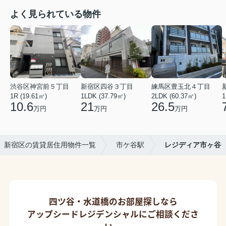
よく見られている物件
渋谷区神宮前５丁目
新宿区四谷３丁目
練馬区豊玉北４丁目
1R (19.61㎡)
1LDK (37.79㎡)
2LDK (60.37㎡)
1
10.6
21
26.5
万円
万円
万円
新宿区の賃貸居住用物件一覧
市ケ谷駅
レジディア市ヶ谷
四ツ谷・水道橋のお部屋探しなら
アップシードレジデンシャルにご相談くださ