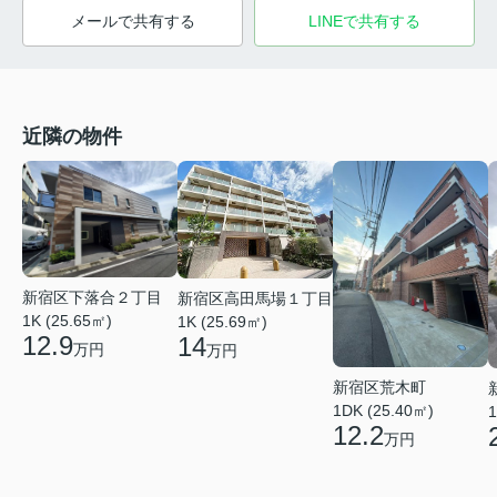
メールで共有する
LINEで共有する
近隣の物件
新宿区下落合２丁目
新宿区高田馬場１丁目
1K (25.65㎡)
1K (25.69㎡)
12.9
14
万円
万円
新宿区荒木町
1DK (25.40㎡)
1
12.2
万円