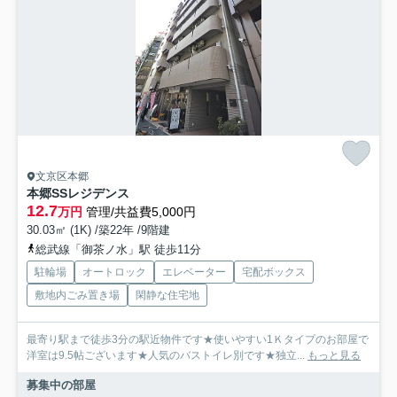
文京区本郷
本郷SSレジデンス
12.7
万円
管理/共益費5,000円
30.03㎡ (1K) /築22年 /9階建
総武線「御茶ノ水」駅 徒歩11分
駐輪場
オートロック
エレベーター
宅配ボックス
敷地内ごみ置き場
閑静な住宅地
最寄り駅まで徒歩3分の駅近物件です★使いやすい1Ｋタイプのお部屋で
洋室は9.5帖ございます★人気のバストイレ別です★独立...
もっと見る
募集中の部屋