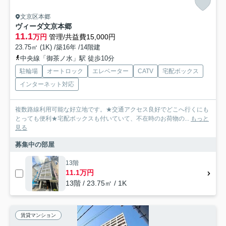
文京区本郷
ヴィーダ文京本郷
11.1
万円
管理/共益費15,000円
23.75㎡ (1K) /築16年 /14階建
中央線「御茶ノ水」駅 徒歩10分
駐輪場
オートロック
エレベーター
CATV
宅配ボックス
インターネット対応
複数路線利用可能な好立地です。★交通アクセス良好でどこへ行くにも
とっても便利★宅配ボックスも付いていて、不在時のお荷物の...
もっと
見る
募集中の部屋
13階
11.1万円
13階 / 23.75㎡ / 1K
賃貸マンション