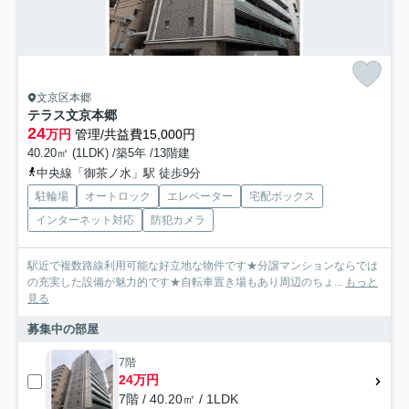
文京区本郷
テラス文京本郷
24
万円
管理/共益費15,000円
40.20㎡ (1LDK) /築5年 /13階建
中央線「御茶ノ水」駅 徒歩9分
駐輪場
オートロック
エレベーター
宅配ボックス
インターネット対応
防犯カメラ
駅近で複数路線利用可能な好立地な物件です★分譲マンションならでは
の充実した設備が魅力的です★自転車置き場もあり周辺のちょ...
もっと
見る
募集中の部屋
7階
24万円
7階 / 40.20㎡ / 1LDK