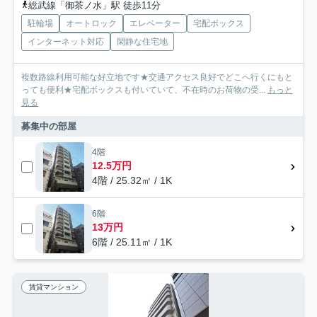
総武線「御茶ノ水」駅 徒歩11分
駐輪場
オートロック
エレベーター
宅配ボックス
インターネット対応
閑静な住宅地
複数路線利用可能な好立地です★交通アクセス良好でどこへ行くにもと
っても便利★宅配ボックスも付いていて、不在時のお荷物の受...
もっと
見る
募集中の部屋
4階
12.5万円
4階 / 25.32㎡ / 1K
6階
13万円
6階 / 25.11㎡ / 1K
賃貸マンション