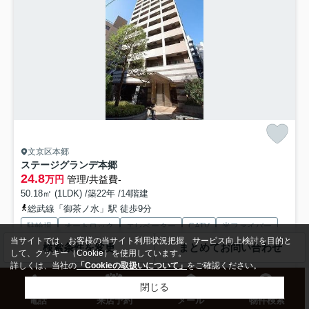
文京区本郷
ステージグランデ本郷
24.8
万円
管理/共益費-
50.18㎡ (1LDK) /築22年 /14階建
総武線「御茶ノ水」駅 徒歩9分
駐輪場
オートロック
エレベーター
CATV
光ファイバー
当サイトでは、お客様の当サイト利用状況把握、サービス向上検討を目的と
宅配ボックス
検索条件を変更
まとめてお問い合わせ
して、クッキー（Cookie）を使用しています。
詳しくは、当社の
「Cookieの取扱いについて」
をご確認ください。
設備充実の分譲マンションです。交通アクセス良好、通勤・通学、お買
閉じる
い物にも便利な立地です。オートロック、モニター付オートロ...
もっと
電話
来店予約
メール
物件検索
見る