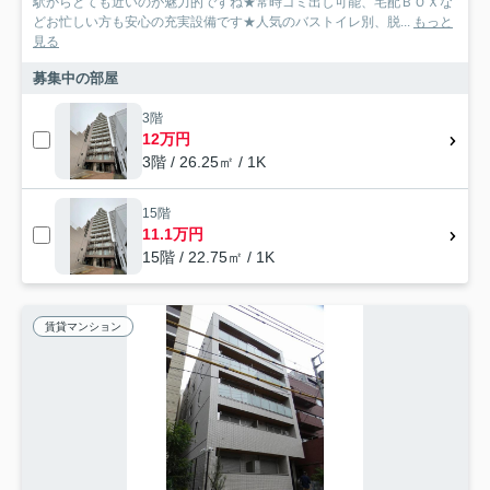
駅からとても近いのが魅力的ですね★常時ゴミ出し可能、宅配ＢＯＸな
どお忙しい方も安心の充実設備です★人気のバストイレ別、脱...
もっと
見る
募集中の部屋
3階
12万円
3階 / 26.25㎡ / 1K
15階
11.1万円
15階 / 22.75㎡ / 1K
賃貸マンション