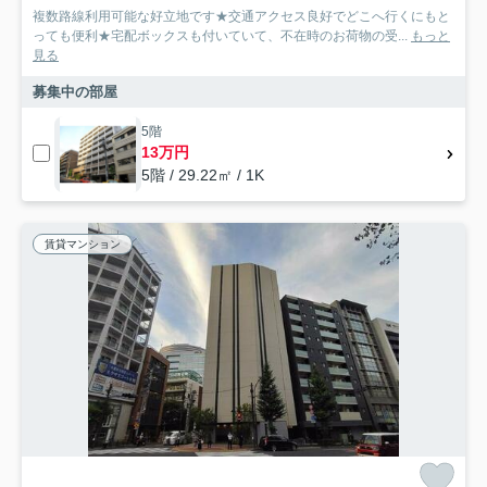
複数路線利用可能な好立地です★交通アクセス良好でどこへ行くにもと
っても便利★宅配ボックスも付いていて、不在時のお荷物の受...
もっと
見る
募集中の部屋
5階
13万円
5階 / 29.22㎡ / 1K
賃貸マンション