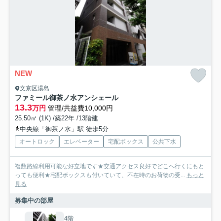
NEW
文京区湯島
ファミール御茶ノ水アンシェール
13.3
万円
管理/共益費10,000円
25.50㎡ (1K) /築22年 /13階建
中央線「御茶ノ水」駅 徒歩5分
オートロック
エレベーター
宅配ボックス
公共下水
複数路線利用可能な好立地です★交通アクセス良好でどこへ行くにもと
っても便利★宅配ボックスも付いていて、不在時のお荷物の受...
もっと
見る
募集中の部屋
4階