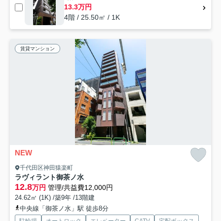
13.3万円
4階 / 25.50㎡ / 1K
賃貸マンション
NEW
千代田区神田猿楽町
ラヴィラント御茶ノ水
12.8
万円
管理/共益費12,000円
24.62㎡ (1K) /築9年 /13階建
中央線「御茶ノ水」駅 徒歩8分
駐輪場
オートロック
エレベーター
CATV
宅配ボックス