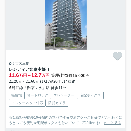
文京区本郷
レジディア文京本郷Ⅱ
11.6
12.7
万円～
万円
管理/共益費15,000円
21.20㎡～21.60㎡ (1K) /築20年 /14階建
総武線「御茶ノ水」駅 徒歩11分
駐輪場
オートロック
エレベーター
宅配ボックス
インターネット対応
防犯カメラ
4路線3駅が徒歩10分圏内の立地です★交通アクセス良好でどこへ行くに
もとっても便利★宅配ボックスも付いていて、不在時のお...
もっと見る