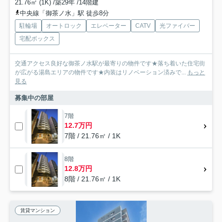
21.76㎡ (1K) /築29年 /14階建
中央線「御茶ノ水」駅 徒歩8分
駐輪場
オートロック
エレベーター
CATV
光ファイバー
宅配ボックス
交通アクセス良好な御茶ノ水駅が最寄りの物件です★落ち着いた住宅街
が広がる湯島エリアの物件です★内装はリノベーション済みで...
もっと
見る
募集中の部屋
7階
12.7万円
7階 / 21.76㎡ / 1K
8階
12.8万円
8階 / 21.76㎡ / 1K
賃貸マンション