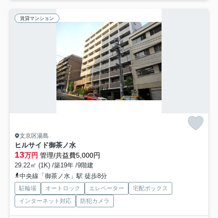
賃貸マンション
文京区湯島
ヒルサイド御茶ノ水
13
万円
管理/共益費5,000円
29.22㎡ (1K) /築19年 /9階建
中央線「御茶ノ水」駅 徒歩8分
駐輪場
オートロック
エレベーター
宅配ボックス
インターネット対応
防犯カメラ