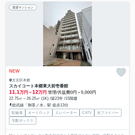
賃貸マンション
NEW
文京区本郷
スカイコート本郷東大前壱番館
11.1
12
万円～
万円
管理/共益費0円～5,000円
22.75㎡～26.25㎡ (1K) /築23年 /15階建
総武線「御茶ノ水」駅 徒歩13分
駐輪場
オートロック
エレベーター
CATV
光ファイバー
宅配ボックス