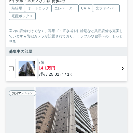
中央線「御茶ノ水」駅 徒歩4分
駐輪場
オートロック
エレベーター
CATV
光ファイバー
宅配ボックス
室内の設備だけでなく、専用ゴミ置き場や駐輪場など共用設備も充実し
ています★防犯カメラが設置されており、トラブルや犯罪への...
もっと
見る
募集中の部屋
7階
14.1万円
7階 / 25.01㎡ / 1K
賃貸マンション