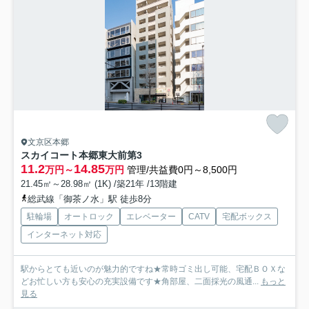
文京区本郷
スカイコート本郷東大前第3
11.2
14.85
万円～
万円
管理/共益費0円～8,500円
21.45㎡～28.98㎡ (1K) /築21年 /13階建
総武線「御茶ノ水」駅 徒歩8分
駐輪場
オートロック
エレベーター
CATV
宅配ボックス
インターネット対応
駅からとても近いのが魅力的ですね★常時ゴミ出し可能、宅配ＢＯＸな
どお忙しい方も安心の充実設備です★角部屋、二面採光の風通...
もっと
見る