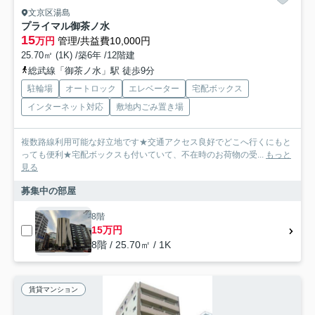
文京区湯島
プライマル御茶ノ水
15
万円
管理/共益費10,000円
25.70㎡ (1K) /築6年 /12階建
総武線「御茶ノ水」駅 徒歩9分
駐輪場
オートロック
エレベーター
宅配ボックス
インターネット対応
敷地内ごみ置き場
複数路線利用可能な好立地です★交通アクセス良好でどこへ行くにもと
っても便利★宅配ボックスも付いていて、不在時のお荷物の受...
もっと
見る
募集中の部屋
8階
15万円
8階 / 25.70㎡ / 1K
賃貸マンション