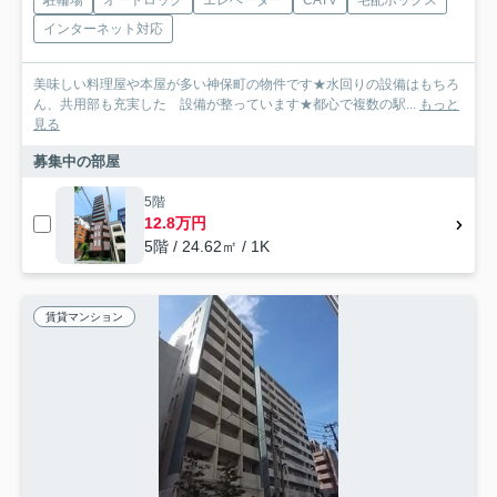
インターネット対応
美味しい料理屋や本屋が多い神保町の物件です★水回りの設備はもちろ
ん、共用部も充実した 設備が整っています★都心で複数の駅...
もっと
見る
募集中の部屋
5階
12.8万円
5階 / 24.62㎡ / 1K
賃貸マンション