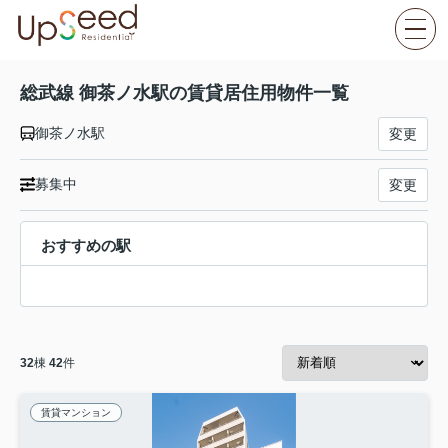
総武線 御茶ノ水駅の賃貸居住用物件一覧
御茶ノ水駅
変更
募集中
変更
おすすめの駅
32
棟
42
件
賃貸マンション