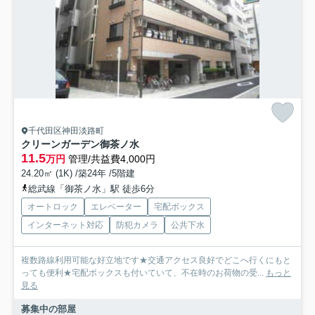
千代田区神田淡路町
クリーンガーデン御茶ノ水
11.5
万円
管理/共益費4,000円
24.20㎡ (1K) /築24年 /5階建
総武線「御茶ノ水」駅 徒歩6分
オートロック
エレベーター
宅配ボックス
インターネット対応
防犯カメラ
公共下水
複数路線利用可能な好立地です★交通アクセス良好でどこへ行くにもと
っても便利★宅配ボックスも付いていて、不在時のお荷物の受...
もっと
見る
募集中の部屋