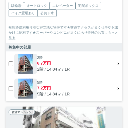
駐輪場
オートロック
エレベーター
宅配ボックス
バイク置場あり
公共下水
複数路線利用可能な好立地な物件です★交通アクセスが良く仕事やお出
かけに便利です★スーパーやコンビニが近くにあり普段のお買...
もっと
見る
募集中の部屋
2階
6.7万円
2階 / 14.84㎡ / 1R
5階
7.2万円
5階 / 14.84㎡ / 1R
賃貸マンション