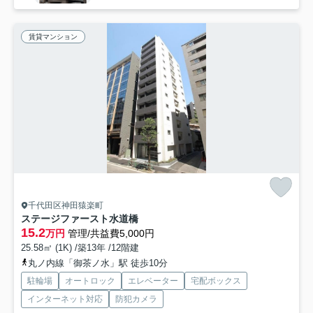
賃貸マンション
千代田区神田猿楽町
ステージファースト水道橋
15.2
万円
管理/共益費5,000円
25.58㎡ (1K) /築13年 /12階建
丸ノ内線「御茶ノ水」駅 徒歩10分
駐輪場
オートロック
エレベーター
宅配ボックス
インターネット対応
防犯カメラ