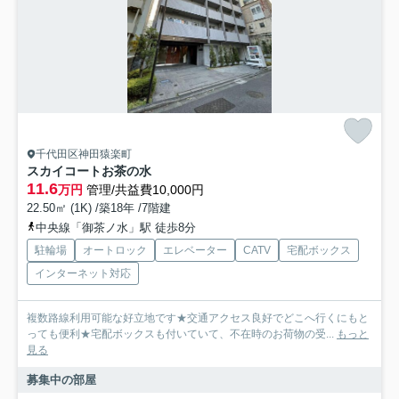
千代田区神田猿楽町
スカイコートお茶の水
11.6
万円
管理/共益費10,000円
22.50㎡ (1K) /築18年 /7階建
中央線「御茶ノ水」駅 徒歩8分
駐輪場
オートロック
エレベーター
CATV
宅配ボックス
インターネット対応
複数路線利用可能な好立地です★交通アクセス良好でどこへ行くにもと
っても便利★宅配ボックスも付いていて、不在時のお荷物の受...
もっと
見る
募集中の部屋