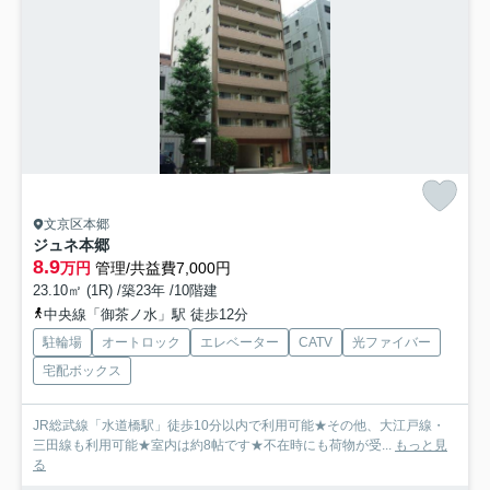
文京区本郷
ジュネ本郷
8.9
万円
管理/共益費7,000円
23.10㎡ (1R) /築23年 /10階建
中央線「御茶ノ水」駅 徒歩12分
駐輪場
オートロック
エレベーター
CATV
光ファイバー
宅配ボックス
JR総武線「水道橋駅」徒歩10分以内で利用可能★その他、大江戸線・
三田線も利用可能★室内は約8帖です★不在時にも荷物が受...
もっと見
る