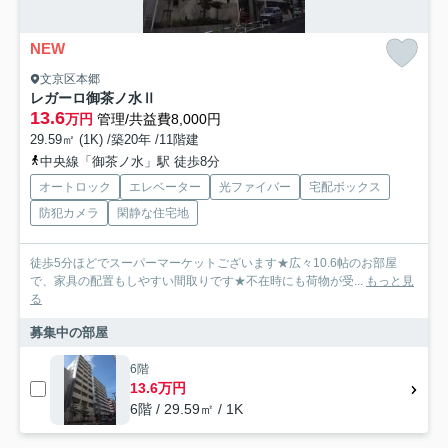
NEW
文京区本郷
レガーロ御茶ノ水Ⅱ
13.6
万円
管理/共益費8,000円
29.59㎡ (1K) /築20年 /11階建
中央線「御茶ノ水」駅 徒歩8分
オートロック
エレベーター
光ファイバー
宅配ボックス
防犯カメラ
閑静な住宅地
徒歩5分ほどでスーパーマーケットございます★広々10.6帖のお部屋
で、家具の配置もしやすい間取りです★不在時にも荷物が受...
もっと見
る
募集中の部屋
6階
13.6万円
6階 / 29.59㎡ / 1K