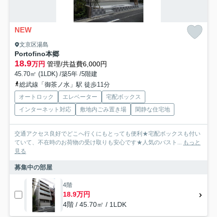
NEW
文京区湯島
Portofino本郷
18.9
万円
管理/共益費6,000円
45.70㎡ (1LDK) /築5年 /5階建
総武線「御茶ノ水」駅 徒歩11分
オートロック
エレベーター
宅配ボックス
インターネット対応
敷地内ごみ置き場
閑静な住宅地
交通アクセス良好でどこへ行くにもとっても便利★宅配ボックスも付い
ていて、不在時のお荷物の受け取りも安心です★人気のバスト...
もっと
見る
募集中の部屋
4階
18.9万円
4階 / 45.70㎡ / 1LDK