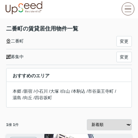
二番町の賃貸居住用物件一覧
二番町
変更
募集中
変更
おすすめのエリア
本郷
/
新宿
/
小石川
/
大塚
/
白山
/
本駒込
/
市谷薬王寺町
/
湯島
/
向丘
/
四谷坂町
1
棟
1
件