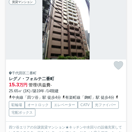
賃貸マンション
千代田区二番町
レグノ・フォルテ二番町
15.3
万円
管理/共益費-
25.65㎡ (1K) /築19年 /14階建
中央線「四ツ谷」駅 徒歩4分
有楽町線「麹町」駅 徒歩4分
半蔵門
駐輪場
オートロック
エレベーター
CATV
光ファイバー
宅配ボックス
四ツ谷エリアの分譲賃貸マンション★キッチンや水回りの設備充実して