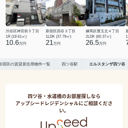
渋谷区神宮前５丁目
新宿区四谷３丁目
練馬区豊玉北４丁目
1R (19.61㎡)
1LDK (37.79㎡)
2LDK (60.37㎡)
1
10.6
21
26.5
万円
万円
万円
新宿区の賃貸居住用物件一覧
四ツ谷駅
エルスタンザ四ツ谷
四ツ谷・水道橋のお部屋探しなら
アップシードレジデンシャルにご相談くださ
い。