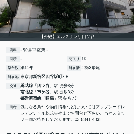
【外観】エルスタンザ四ツ谷
- 管理/共益費 -
賃料
-
1K
面積
間取り
築11年
2階/3階建
築年数
所在階
東京都
新宿区
四谷坂町
8-6
所在地
総武線
「
四ツ谷
」駅 徒歩6分
交通
南北線
「
市ケ谷
」駅 徒歩8分
都営新宿線
「
曙橋
」駅 徒歩7分
気になる条件や物件情報などについてはアップシードレ
備考
ジデンシャル株式会社までお問合せ下さい。当社スタッ
フ一同お待ちしております。03-5341-4838