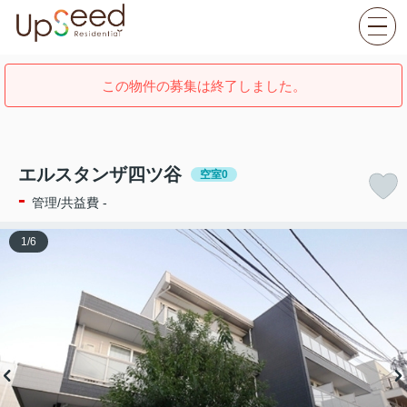
この物件の募集は終了しました。
エルスタンザ四ツ谷
空室0
-
管理/共益費 -
1
/
6