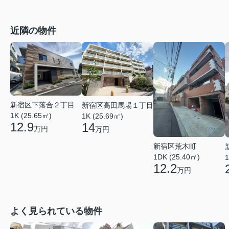
近隣の物件
新宿区下落合２丁目
新宿区高田馬場１丁目
1K (25.65㎡)
1K (25.69㎡)
12.9
14
万円
万円
新宿区荒木町
1DK (25.40㎡)
1
12.2
万円
よく見られている物件