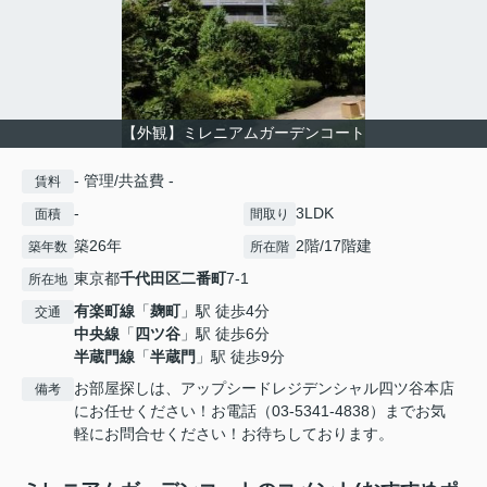
【外観】ミレニアムガーデンコート
- 管理/共益費 -
賃料
-
3LDK
面積
間取り
築26年
2階/17階建
築年数
所在階
東京都
千代田区
二番町
7-1
所在地
有楽町線
「
麹町
」駅 徒歩4分
交通
中央線
「
四ツ谷
」駅 徒歩6分
半蔵門線
「
半蔵門
」駅 徒歩9分
お部屋探しは、アップシードレジデンシャル四ツ谷本店
備考
にお任せください！お電話（03-5341-4838）までお気
軽にお問合せください！お待ちしております。