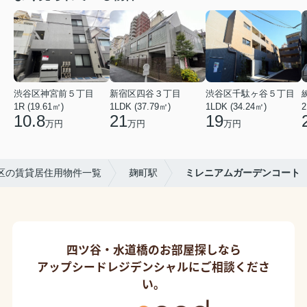
渋谷区神宮前５丁目
新宿区四谷３丁目
渋谷区千駄ヶ谷５丁目
1R (19.61㎡)
1LDK (37.79㎡)
1LDK (34.24㎡)
2
10.8
21
19
万円
万円
万円
区の賃貸居住用物件一覧
麹町駅
ミレニアムガーデンコート
四ツ谷・水道橋のお部屋探しなら
アップシードレジデンシャルにご相談くださ
い。