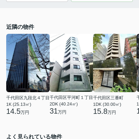
近隣の物件
千代田区平河町１丁目
千代田区三番町
千代田区九段北４丁目
1
2DK (40.24㎡)
1DK (30.00㎡)
1K (25.13㎡)
31
15.8
14.5
万円
万円
万円
よく見られている物件