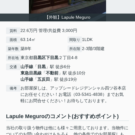
【外観】Lapule Meguro
22.6万円 管理/共益費 3,000円
賃料
63.14㎡
1LDK
面積
間取り
築8年
2-3階/3階建
築年数
所在階
東京都
目黒区
下目黒
２丁目4-8
所在地
山手線
「
目黒
」駅 徒歩6分
交通
東急目黒線
「
不動前
」駅 徒歩10分
山手線
「
五反田
」駅 徒歩19分
お部屋探しは、アップシードレジデンシャル四ツ谷本店
備考
にお任せください！お電話（03-5341-4838）までお気
軽にお問合せください！お待ちしております。
Lapule Meguroのコメント(おすすめポイント)
当社の取り扱う物件は他にも様々ご用意しております。当物件に
ついてのお問い合わせはもちろん、他の条件でのお部屋探しも、