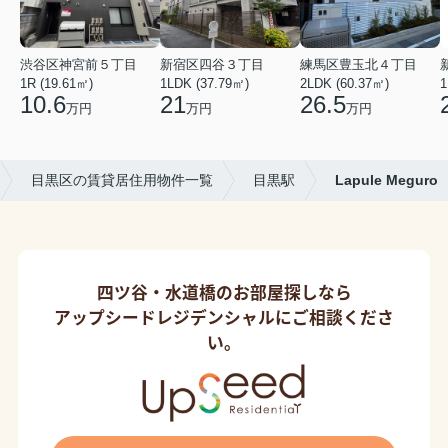
渋谷区神宮前５丁目
新宿区四谷３丁目
練馬区豊玉北４丁目
1R (19.61㎡)
1LDK (37.79㎡)
2LDK (60.37㎡)
1
10.6
21
26.5
万円
万円
万円
目黒区の賃貸居住用物件一覧
目黒駅
Lapule Meguro
四ツ谷・水道橋のお部屋探しなら
アップシードレジデンシャルにご相談くださ
い。