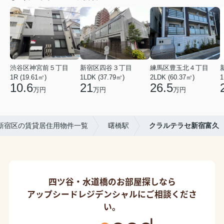
渋谷区神宮前５丁目
新宿区四谷３丁目
練馬区豊玉北４丁目
1R (19.61㎡)
1LDK (37.79㎡)
2LDK (60.37㎡)
1
10.6
21
26.5
万円
万円
万円
新宿区の賃貸居住用物件一覧
曙橋駅
クラルテラセ新宿富久
四ツ谷・水道橋のお部屋探しなら
アップシードレジデンシャルにご相談くださ
い。