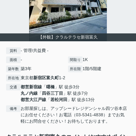
【外観】クラルテラセ新宿富久
- 管理/共益費 -
賃料
-
1K
面積
間取り
築3年
1階/5階建
築年数
所在階
東京都
新宿区
富久町
1-2
所在地
都営新宿線
「
曙橋
」駅 徒歩3分
交通
丸ノ内線
「
四谷三丁目
」駅 徒歩7分
都営大江戸線
「
若松河田
」駅 徒歩13分
お部屋探しは、アップシードレジデンシャル四ツ谷本店
備考
にお任せください！お電話（03-5341-4838）までお気
軽にお問合せください！お待ちしております。