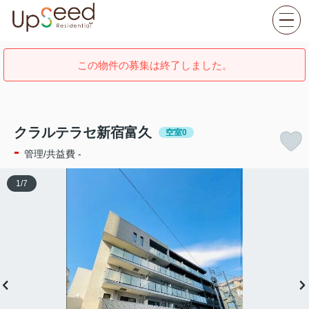
この物件の募集は終了しました。
クラルテラセ新宿富久
空室0
-
管理/共益費 -
1
/
7