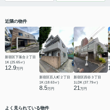
近隣の物件
新宿区下落合２丁目
1K (25.65㎡)
1
12.9
万円
新宿区百人町２丁目
新宿区四谷３丁目
1K (18.63㎡)
1LDK (37.79㎡)
8.5
21
万円
万円
よく見られている物件