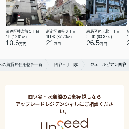
渋谷区神宮前５丁目
新宿区四谷３丁目
練馬区豊玉北４丁目
1R (19.61㎡)
1LDK (37.79㎡)
2LDK (60.37㎡)
1
10.6
21
26.5
万円
万円
万円
区の賃貸居住用物件一覧
四谷三丁目駅
ジュ・ルビアン四谷
四ツ谷・水道橋のお部屋探しなら
アップシードレジデンシャルにご相談くださ
い。