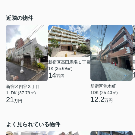
近隣の物件
新宿区高田馬場１丁目
1
1K (25.69㎡)
14
万円
新宿区荒木町
新宿区四谷３丁目
1DK (25.40㎡)
1LDK (37.79㎡)
12.2
21
万円
万円
よく見られている物件