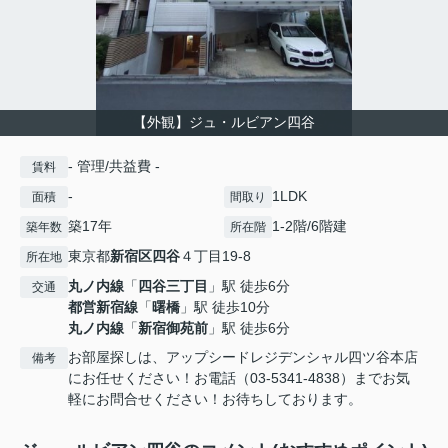
【外観】ジュ・ルビアン四谷
- 管理/共益費 -
賃料
-
1LDK
面積
間取り
築17年
1-2階/6階建
築年数
所在階
東京都
新宿区
四谷
４丁目19-8
所在地
丸ノ内線
「
四谷三丁目
」駅 徒歩6分
交通
都営新宿線
「
曙橋
」駅 徒歩10分
丸ノ内線
「
新宿御苑前
」駅 徒歩6分
お部屋探しは、アップシードレジデンシャル四ツ谷本店
備考
にお任せください！お電話（03-5341-4838）までお気
軽にお問合せください！お待ちしております。