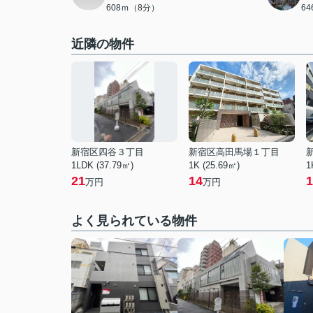
608ｍ（8分）
6
近隣の物件
新宿区四谷３丁目
新宿区高田馬場１丁目
1LDK (37.79㎡)
1K (25.69㎡)
1
21
14
1
万円
万円
よく見られている物件