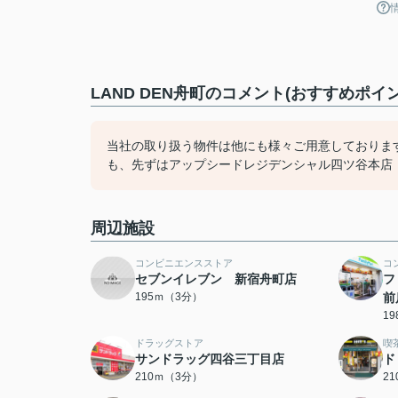
LAND DEN舟町のコメント(おすすめポイン
当社の取り扱う物件は他にも様々ご用意しておりま
も、先ずはアップシードレジデンシャル四ツ谷本店（03
周辺施設
コンビニエンスストア
コ
セブンイレブン 新宿舟町店
フ
195ｍ（3分）
前
1
ドラッグストア
喫
サンドラッグ四谷三丁目店
ド
210ｍ（3分）
2