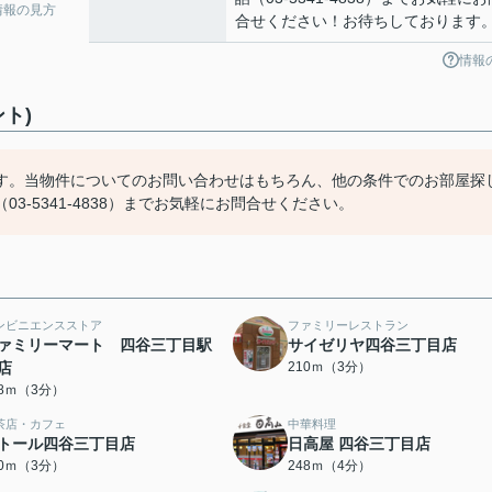
情報の見方
合せください！お待ちしております
情報
ト)
す。当物件についてのお問い合わせはもちろん、他の条件でのお部屋探
-5341-4838）までお気軽にお問合せください。
ンビニエンスストア
ファミリーレストラン
ァミリーマート 四谷三丁目駅
サイゼリヤ四谷三丁目店
店
210ｍ（3分）
98ｍ（3分）
茶店・カフェ
中華料理
トール四谷三丁目店
日高屋 四谷三丁目店
10ｍ（3分）
248ｍ（4分）