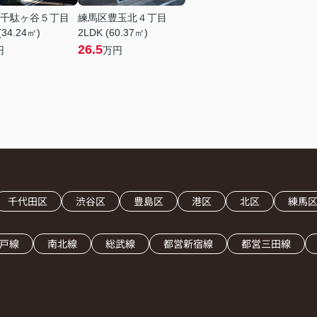
千駄ヶ谷５丁目
練馬区豊玉北４丁目
(34.24㎡)
2LDK (60.37㎡)
26.5
円
万円
千代田区
渋谷区
豊島区
港区
北区
練馬
戸線
南北線
総武線
都営新宿線
都営三田線