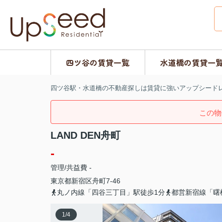
四ツ谷の賃貸一覧
水道橋の賃貸一
四ツ谷駅・水道橋の不動産探しは賃貸に強いアップシード
この物
LAND DEN舟町
-
管理/共益費 -
東京都
新宿区
舟町
7-46
丸ノ内線「四谷三丁目」駅徒歩1分
都営新宿線「曙
1
/
4