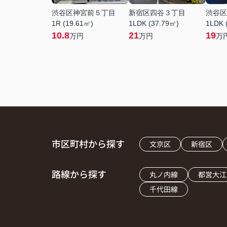
渋谷区神宮前５丁目
新宿区四谷３丁目
渋谷区
1R (19.61㎡)
1LDK (37.79㎡)
1LDK 
10.8
21
19
万円
万円
万
市区町村から探す
文京区
新宿区
路線から探す
丸ノ内線
都営大江
千代田線