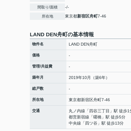
-/-
間取り/面積
東京都
新宿区
舟町
7-46
所在地
LAND DEN舟町の基本情報
物件名
LAND DEN舟町
価格
-
管理/共益費
-
築年月
2019年10月（築6年）
総戸数
-
所在地
東京都
新宿区
舟町
7-46
交通
丸ノ内線
「
四谷三丁目
」駅 徒歩1
都営新宿線
「
曙橋
」駅 徒歩5分
中央線
「
四ツ谷
」駅 徒歩13分