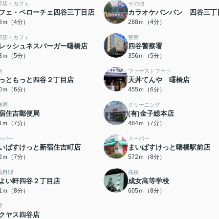
茶店・カフェ
その他
フェ・ベローチェ四谷三丁目店
カラオケバンバン 四谷三丁
88ｍ（4分）
288ｍ（4分）
茶店・カフェ
警察
レッシュネスバーガー曙橋店
四谷警察署
33ｍ（5分）
356ｍ（5分）
当
ファーストフード
っともっと四谷２丁目店
天丼てんや 曙橋店
40ｍ（6分）
455ｍ（6分）
便局
クリーニング
宿住吉郵便局
(有)金子総本店
81ｍ（7分）
484ｍ（7分）
ーパー
スーパー
いばすけっと新宿住吉町店
まいばすけっと曙橋駅前店
22ｍ（7分）
572ｍ（8分）
風料理
高校
よい軒四谷２丁目店
成女高等学校
81ｍ（8分）
605ｍ（8分）
屋
クヤス四谷店