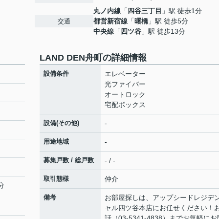
丸ノ内線
「
四谷三丁目
」駅 徒歩1分
都営新宿線
「
曙橋
」駅 徒歩5分
交通
中央線
「
四ツ谷
」駅 徒歩13分
LAND DEN舟町の詳細情報
設備条件
エレベーター
光ファイバー
オートロック
宅配ボックス
設備(その他)
-
用途地域
-
募集戸数 / 総戸数
- / -
取引態様
仲介
分
備考
お部屋探しは、アップシードレジデ
ャル四ツ谷本店にお任せください！
話（03-5341-4838）までお気軽にお