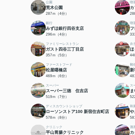
公園
喫
荒木公園
カ
287ｍ（4分）
2
銀行
喫
みずほ銀行四谷支店
フ
296ｍ（4分）
3
ファミリーレストラン
弁
ガスト四谷三丁目店
ほ
357ｍ（5分）
4
ファーストフード
郵
松屋曙橋店
新
469ｍ（6分）
4
スーパー
ス
スーパー三徳 住吉店
ま
519ｍ（7分）
5
ディスカウントショップ
和
ローソンストア100 新宿住吉町店
や
578ｍ（8分）
5
クリニック
酒
平山胃腸クリニック
カ