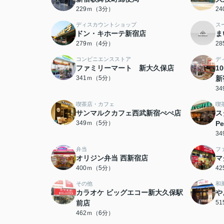
229ｍ（3分）
2
ディスカウントショップ
ス
ドン・キホーテ新宿店
ま
279ｍ（4分）
2
コンビニエンスストア
デ
ファミリーマート 新大久保店
1
341ｍ（5分）
新
3
喫茶店・カフェ
喫
サンマルクカフェ西武新宿ぺぺ店
ス
349ｍ（5分）
P
3
弁当
フ
オリジン弁当 西新宿店
マ
400ｍ（5分）
4
その他
和
カラオケ ビッグエコー新大久保駅
や
前店
5
462ｍ（6分）