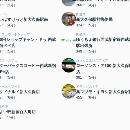
40ｍ（3分）
260ｍ（4分）
ーパー
郵便局
いばすけっと新大久保駅南
新大久保駅前郵便局
85ｍ（4分）
324ｍ（5分）
ィスカウントショップ
郵便局
00円ショップキャン・ドゥ 西武
ゆうちょ銀行西武新宿線西武
宿ペペ店
駅出張所
49ｍ（5分）
349ｍ（5分）
茶店・カフェ
コンビニエンスストア
ターバックスコーヒー西武新宿
ローソンストア100 新大久保
ePe店
店
49ｍ（5分）
381ｍ（5分）
ァーストフード
ドラッグストア
クドナルド新大久保店
薬マツモトキヨシ新大久保駅
25ｍ（6分）
455ｍ（6分）
風料理
よい軒新宿百人町店
15ｍ（7分）