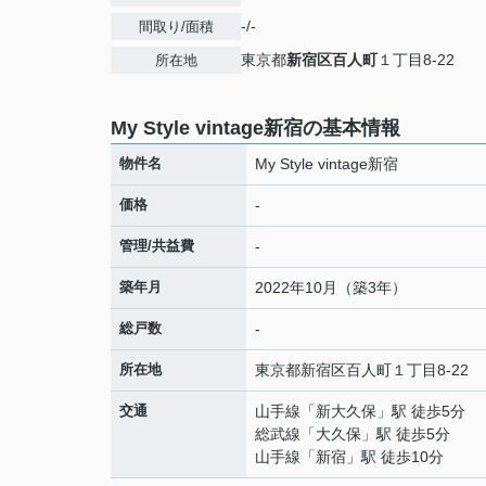
-/-
間取り/面積
東京都
新宿区
百人町
１丁目8-22
所在地
My Style vintage新宿の基本情報
物件名
My Style vintage新宿
価格
-
管理/共益費
-
築年月
2022年10月（築3年）
総戸数
-
所在地
東京都
新宿区
百人町
１丁目8-22
交通
山手線
「
新大久保
」駅 徒歩5分
総武線
「
大久保
」駅 徒歩5分
山手線
「
新宿
」駅 徒歩10分