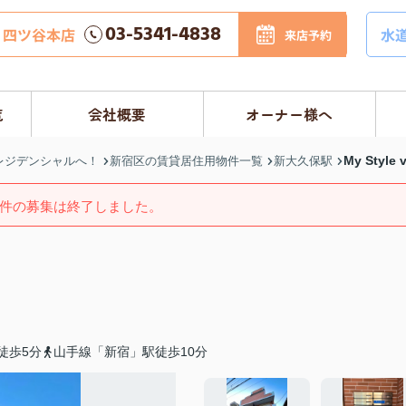
03-5341-4838
四ツ谷本店
水
来店予約
覧
会社概要
オーナー様へ
My Style
レジデンシャルへ！
新宿区の賃貸居住用物件一覧
新大久保駅
件の募集は終了しました。
徒歩5分
山手線「新宿」駅徒歩10分