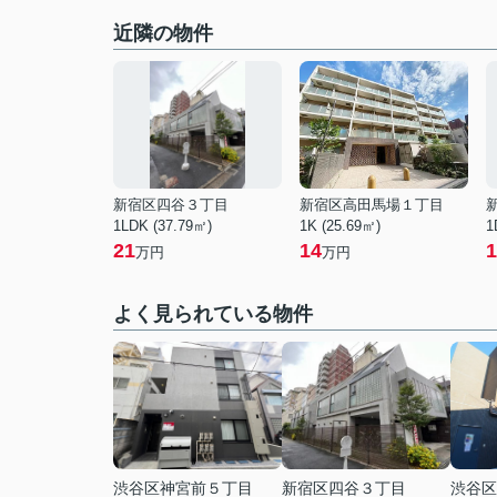
近隣の物件
新宿区四谷３丁目
新宿区高田馬場１丁目
1LDK (37.79㎡)
1K (25.69㎡)
1
21
14
1
万円
万円
よく見られている物件
渋谷区神宮前５丁目
新宿区四谷３丁目
渋谷区