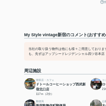
My Style vintage新宿のコメント(おす
当社の取り扱う物件は他にも様々ご用意しておりま
も、先ずはアップシードレジデンシャル四ツ谷本店（03
周辺施設
喫茶店・カフェ
コ
ドトールコーヒーショップ西武新
ロ
宿北口店
2
117ｍ（2分）
郵便局
公
新宿歌舞伎町郵便局
大