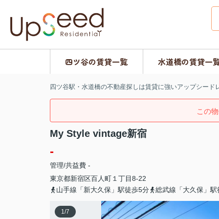
四ツ谷の賃貸一覧
水道橋の賃貸一
四ツ谷駅・水道橋の不動産探しは賃貸に強いアップシード
この物
My Style vintage新宿
-
管理/共益費 -
東京都
新宿区
百人町
１丁目8-22
山手線「新大久保」駅徒歩5分
総武線「大久保」駅
1
/
7