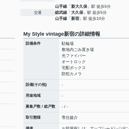
山手線
「
新大久保
」駅 徒歩5分
総武線
「
大久保
」駅 徒歩5分
交通
山手線
「
新宿
」駅 徒歩10分
My Style vintage新宿の詳細情報
設備条件
駐輪場
敷地内ごみ置き場
光ファイバー
オートロック
宅配ボックス
防犯カメラ
設備(その他)
-
用途地域
-
募集戸数 / 総戸数
- / -
取引態様
専任媒介
備考
お部屋探しは、アップシードレジデ