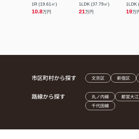
1R (19.61㎡)
1LDK (37.79㎡)
1LDK 
10.8
21
19
万円
万円
万
市区町村から探す
文京区
新宿区
路線から探す
丸ノ内線
都営大江
千代田線