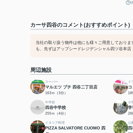
カーサ四谷のコメント(おすすめポイント)
当社の取り扱う物件は他にも様々ご用意しておりま
も、先ずはアップシードレジデンシャル四ツ谷本店（03
周辺施設
スーパー
ド
マルエツ プチ 四谷二丁目店
コ
163ｍ（3分）
1
中学校
小
四谷中学校
学
255ｍ（4分）
2
イタリア料理
公
PIZZA SALVATORE CUOMO 四
四