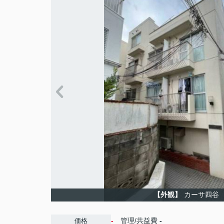
【外観】
カーサ四谷
-
管理/共益費
-
価格