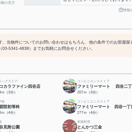
情報の見方
情報
す。当物件についてのお問い合わせはもちろん、他の条件でのお部屋探
-5341-4838）までお気軽にお問合せください。
ラッグストア
コンビニエンスストア
コカラファイン四谷店
ファミリーマート 四谷二丁
89ｍ（3分）
207ｍ（3分）
学校
コンビニエンスストア
習院初等科
ファミリーマート 四谷一丁
68ｍ（4分）
277ｍ（4分）
園
和風料理
谷見附公園
とんかつ三金