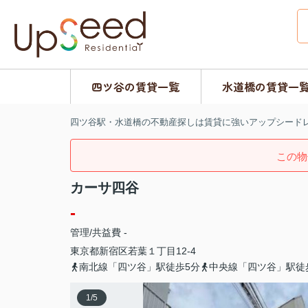
四ツ谷の賃貸一覧
水道橋の賃貸一
四ツ谷駅・水道橋の不動産探しは賃貸に強いアップシード
この物
カーサ四谷
-
管理/共益費 -
東京都
新宿区
若葉
１丁目12-4
南北線「四ツ谷」駅徒歩5分
中央線「四ツ谷」駅徒
1
/
5