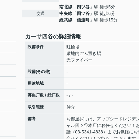
南北線
「
四ツ谷
」駅 徒歩5分
中央線
「
四ツ谷
」駅 徒歩6分
交通
総武線
「
信濃町
」駅 徒歩15分
カーサ四谷の詳細情報
設備条件
駐輪場
敷地内ごみ置き場
光ファイバー
設備(その他)
-
用途地域
-
募集戸数 / 総戸数
- / -
取引態様
仲介
備考
お部屋探しは、アップシードレジデ
ャル四ツ谷本店にお任せください！
話（03-5341-4838）までお気軽にお
合せください！お待ちしております