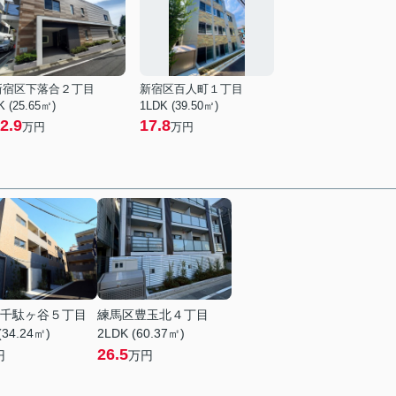
新宿区下落合２丁目
新宿区百人町１丁目
K (25.65㎡)
1LDK (39.50㎡)
2.9
17.8
万円
万円
千駄ヶ谷５丁目
練馬区豊玉北４丁目
(34.24㎡)
2LDK (60.37㎡)
26.5
円
万円