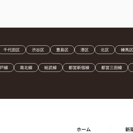
千代田区
渋谷区
豊島区
港区
北区
練馬
戸線
南北線
総武線
都営新宿線
都営三田線
ホーム
新