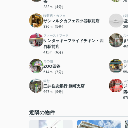
谷
2
282ｍ（4分）
喫茶店・カフェ
銭
サンマルクカフェ四ツ谷駅前店
塩
336ｍ（5分）
3
ファーストフード
ス
ケンタッキーフライドチキン・四
ま
谷駅前店
4
411ｍ（6分）
その他
喫
ZOO四谷
ド
514ｍ（7分）
5
銀行
ス
三井住友銀行 麹町支店
ジ
667ｍ（9分）
四
6
近隣の物件