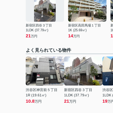
新宿区四谷３丁目
新宿区高田馬場１丁目
1LDK (37.79㎡)
1K (25.69㎡)
1
21
14
1
万円
万円
よく見られている物件
渋谷区神宮前５丁目
新宿区四谷３丁目
渋谷区
1R (19.61㎡)
1LDK (37.79㎡)
1LDK 
10.8
21
19
万円
万円
万