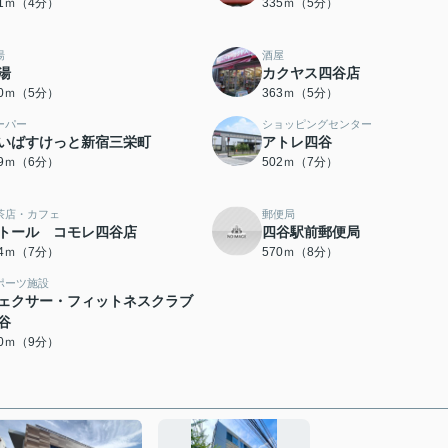
91ｍ（4分）
335ｍ（5分）
湯
酒屋
湯
カクヤス四谷店
60ｍ（5分）
363ｍ（5分）
ーパー
ショッピングセンター
いばすけっと新宿三栄町
アトレ四谷
69ｍ（6分）
502ｍ（7分）
茶店・カフェ
郵便局
トール コモレ四谷店
四谷駅前郵便局
54ｍ（7分）
570ｍ（8分）
ポーツ施設
ェクサー・フィットネスクラブ
谷
70ｍ（9分）