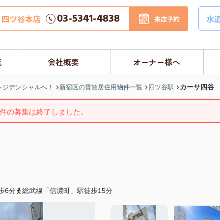
03-5341-4838
四ツ谷本店
水
来店予約
覧
会社概要
オーナー様へ
カーサ四谷
レジデンシャルへ！
新宿区の賃貸居住用物件一覧
四ツ谷駅
件の募集は終了しました。
歩6分
総武線「信濃町」駅徒歩15分