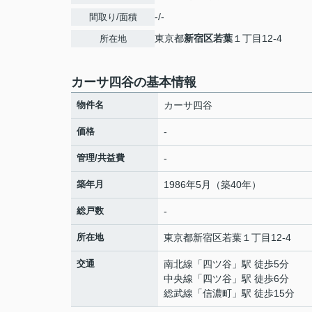
-/-
間取り/面積
東京都
新宿区
若葉
１丁目12-4
所在地
カーサ四谷の基本情報
物件名
カーサ四谷
価格
-
管理/共益費
-
築年月
1986年5月（築40年）
総戸数
-
所在地
東京都
新宿区
若葉
１丁目12-4
交通
南北線
「
四ツ谷
」駅 徒歩5分
中央線
「
四ツ谷
」駅 徒歩6分
総武線
「
信濃町
」駅 徒歩15分