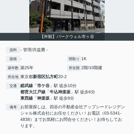
【外観】パークウェル市ヶ谷
- 管理/共益費 -
賃料
-
1K
面積
間取り
築25年
2階/10階建
築年数
所在階
東京都
新宿区
払方町
20-2
所在地
総武線
「
市ケ谷
」駅 徒歩10分
交通
都営大江戸線
「
牛込神楽坂
」駅 徒歩6分
東西線
「
神楽坂
」駅 徒歩9分
お部屋探しは、四谷の不動産会社アップシードレジデン
備考
シャル株式会社にお任せください！お電話（03-5341-
4838）までお気軽にお問合せください！お待ちしてお
ります。