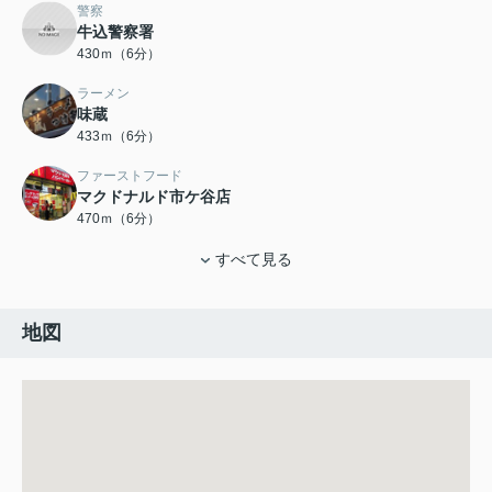
警察
牛込警察署
430ｍ（6分）
ラーメン
味蔵
433ｍ（6分）
ファーストフード
マクドナルド市ケ谷店
470ｍ（6分）
すべて見る
地図