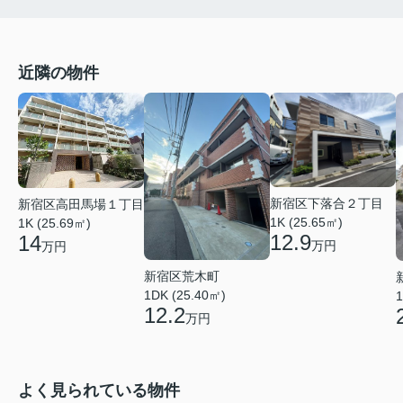
近隣の物件
新宿区下落合２丁目
新宿区高田馬場１丁目
1K (25.65㎡)
1K (25.69㎡)
12.9
14
万円
万円
新宿区荒木町
1DK (25.40㎡)
1
12.2
万円
よく見られている物件