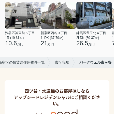
渋谷区神宮前５丁目
新宿区四谷３丁目
練馬区豊玉北４丁目
1R (19.61㎡)
1LDK (37.79㎡)
2LDK (60.37㎡)
1
10.6
21
26.5
万円
万円
万円
新宿区の賃貸居住用物件一覧
市ケ谷駅
パークウェル市ヶ谷
四ツ谷・水道橋のお部屋探しなら
アップシードレジデンシャルにご相談くださ
い。