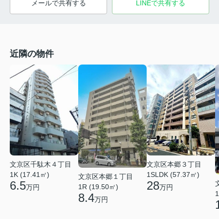
メールで共有する
LINEで共有する
近隣の物件
文京区千駄木４丁目
文京区本郷３丁目
1K (17.41㎡)
1SLDK (57.37㎡)
文京区本郷１丁目
6.5
28
1R (19.50㎡)
万円
万円
1
8.4
万円