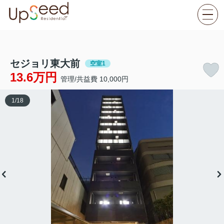
セジョリ東大前
空室1
13.6万円
管理/共益費 10,000円
1
/
18