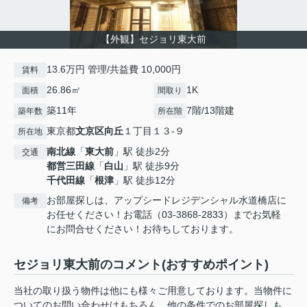
【外観】セジョリ東大前
13.6万円 管理/共益費 10,000円
賃料
26.86㎡
1K
面積
間取り
築11年
7階/13階建
築年数
所在階
東京都
文京区
向丘
１丁目１３-９
所在地
南北線
「
東大前
」駅 徒歩2分
交通
都営三田線
「
白山
」駅 徒歩9分
千代田線
「
根津
」駅 徒歩12分
お部屋探しは、アップシードレジデンシャル水道橋店に
備考
お任せください！お電話（03-3868-2833）までお気軽
にお問合せください！お待ちしております。
セジョリ東大前のコメント(おすすめポイント)
当社の取り扱う物件は他にも様々ご用意しております。当物件に
ついてのお問い合わせはもちろん、他の条件でのお部屋探しも、