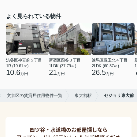
よく見られている物件
渋谷区神宮前５丁目
新宿区四谷３丁目
練馬区豊玉北４丁目
1R (19.61㎡)
1LDK (37.79㎡)
2LDK (60.37㎡)
1
10.6
21
26.5
万円
万円
万円
文京区の賃貸居住用物件一覧
東大前駅
セジョリ東大前
四ツ谷・水道橋のお部屋探しなら