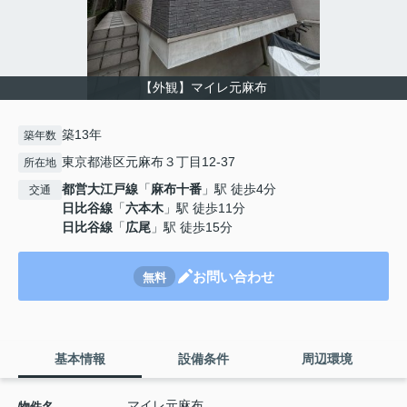
【外観】マイレ元麻布
築13年
築年数
東京都港区元麻布３丁目12-37
所在地
都営大江戸線
「
麻布十番
」駅 徒歩4分
交通
日比谷線
「
六本木
」駅 徒歩11分
日比谷線
「
広尾
」駅 徒歩15分
お問い合わせ
無料
基本情報
設備条件
周辺環境
マイレ元麻布
物件名