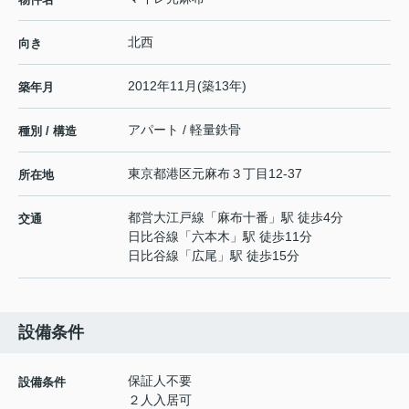
北西
向き
2012年11月(築13年)
築年月
アパート / 軽量鉄骨
種別 / 構造
東京都
港区
元麻布
３丁目12-37
所在地
都営大江戸線
「
麻布十番
」駅 徒歩4分
交通
日比谷線
「
六本木
」駅 徒歩11分
日比谷線
「
広尾
」駅 徒歩15分
設備条件
保証人不要
設備条件
２人入居可