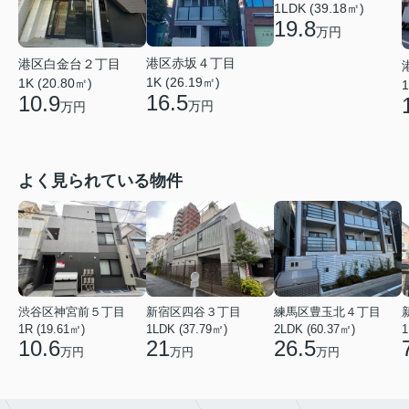
1LDK (39.18㎡)
19.8
万円
港区赤坂４丁目
港区白金台２丁目
1K (26.19㎡)
1K (20.80㎡)
1
16.5
10.9
万円
万円
よく見られている物件
渋谷区神宮前５丁目
新宿区四谷３丁目
練馬区豊玉北４丁目
1R (19.61㎡)
1LDK (37.79㎡)
2LDK (60.37㎡)
1
10.6
21
26.5
万円
万円
万円