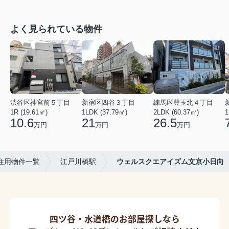
よく見られている物件
渋谷区神宮前５丁目
新宿区四谷３丁目
練馬区豊玉北４丁目
1R (19.61㎡)
1LDK (37.79㎡)
2LDK (60.37㎡)
1
10.6
21
26.5
万円
万円
万円
住用物件一覧
江戸川橋駅
ウェルスクエアイズム文京小日向
四ツ谷・水道橋のお部屋探しなら