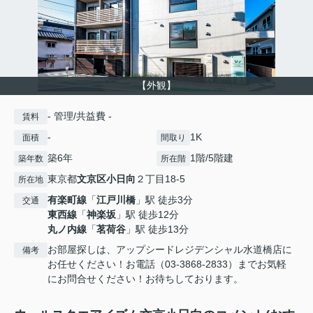
【外観】
- 管理/共益費 -
賃料
-
1K
面積
間取り
築6年
1階/5階建
築年数
所在階
東京都
文京区
小日向
２丁目18-5
所在地
有楽町線
「
江戸川橋
」駅 徒歩3分
交通
東西線
「
神楽坂
」駅 徒歩12分
丸ノ内線
「
茗荷谷
」駅 徒歩13分
お部屋探しは、アップシードレジデンシャル水道橋店に
備考
お任せください！お電話（03-3868-2833）までお気軽
にお問合せください！お待ちしております。