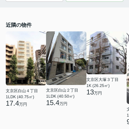
近隣の物件
文京区大塚３丁目
1K (26.25㎡)
文京区白山２丁目
13
文京区白山４丁目
万円
1LDK (40.50㎡)
1LDK (40.75㎡)
15.4
17.4
万円
万円
1