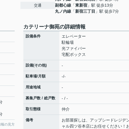
副都心線
「
東新宿
」駅 徒歩13分
交通
丸ノ内線
「
新宿三丁目
」駅 徒歩7分
カテリーナ御苑の詳細情報
設備条件
エレベーター
駐輪場
光ファイバー
宅配ボックス
設備(その他)
-
駐車場/月額
-/-
用途地域
-
募集戸数 / 総戸数
- / -
分
取引態様
仲介
分
備考
お部屋探しは、アップシードレジデ
情報の見方
ャル四ツ谷本店にお任せください！