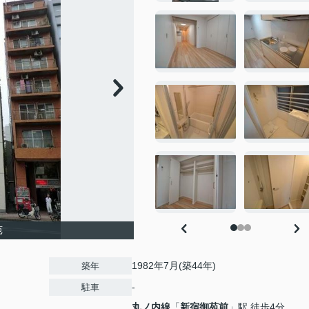
苑
1982年7月(築44年)
築年
-
駐車
丸ノ内線
「
新宿御苑前
」駅 徒歩4分