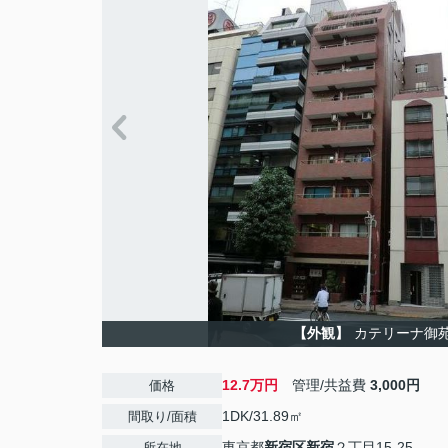
【外観】
カテリーナ御
12.7万円
管理/共益費
3,000円
価格
1DK/31.89㎡
間取り/面積
東京都
新宿区
新宿
２丁目15-25
所在地