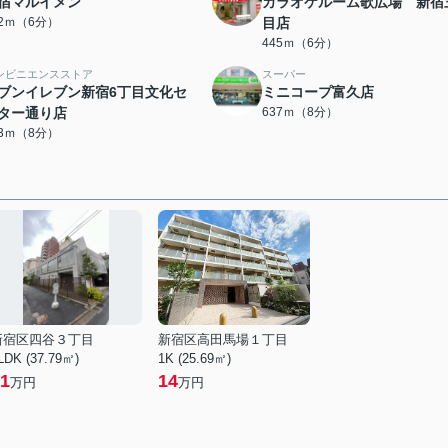
宿マルイメン
カラオケルーム歌広場 新宿
32ｍ（6分）
目店
445ｍ（6分）
ンビニエンスストア
スーパー
ブンイレブン新宿6丁目文化セ
ミニコープ富久店
ター通り店
637ｍ（8分）
33ｍ（8分）
新宿区四谷３丁目
新宿区高田馬場１丁目
LDK (37.79㎡)
1K (25.69㎡)
1
14
万円
万円