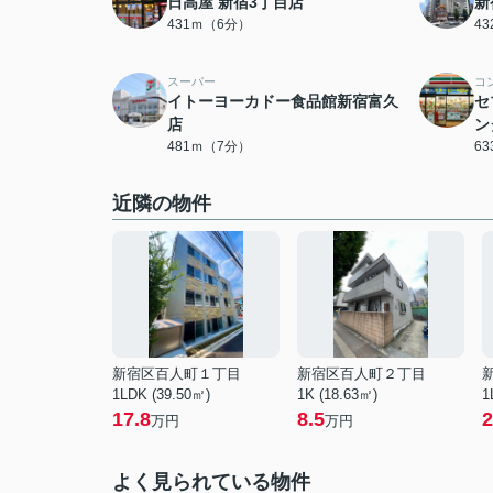
日高屋 新宿3丁目店
新
431ｍ（6分）
4
スーパー
コ
イトーヨーカドー食品館新宿富久
セ
店
ン
481ｍ（7分）
6
近隣の物件
新宿区百人町１丁目
新宿区百人町２丁目
1LDK (39.50㎡)
1K (18.63㎡)
1
17.8
8.5
2
万円
万円
よく見られている物件