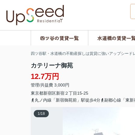
四ツ谷の賃貸一覧
水道橋の賃貸一
四ツ谷駅・水道橋の不動産探しは賃貸に強いアップシード
カテリーナ御苑
12.7万円
管理/共益費 3,000円
東京都
新宿区
新宿
２丁目15-25
丸ノ内線「新宿御苑前」駅徒歩4分
副都心線「東新
1
/
18