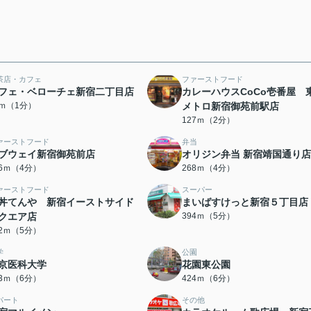
茶店・カフェ
ファーストフード
フェ・ベローチェ新宿二丁目店
カレーハウスCoCo壱番屋 
0ｍ（1分）
メトロ新宿御苑前駅店
127ｍ（2分）
ァーストフード
弁当
ブウェイ新宿御苑前店
オリジン弁当 新宿靖国通り店
46ｍ（4分）
268ｍ（4分）
ァーストフード
スーパー
丼てんや 新宿イーストサイド
まいばすけっと新宿５丁目店
クエア店
394ｍ（5分）
92ｍ（5分）
学
公園
京医科大学
花園東公園
03ｍ（6分）
424ｍ（6分）
パート
その他