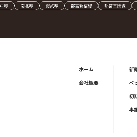
戸線
南北線
総武線
都営新宿線
都営三田線
ホーム
新
会社概要
ペ
初
事