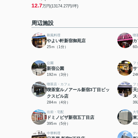
12.7
万円(13174.27円/坪)
周辺施設
和風料理
喫
やよい軒新宿御苑店
カ
25ｍ（1分）
6
公園
フ
新宿公園
サ
192ｍ（3分）
2
喫茶店・カフェ
フ
喫茶室ルノアール新宿3丁目ビッ
天
クスビル店
ス
284ｍ（4分）
3
出前・宅配
大
ドミノピザ新宿五丁目店
東
395ｍ（5分）
4
中華料理
デ