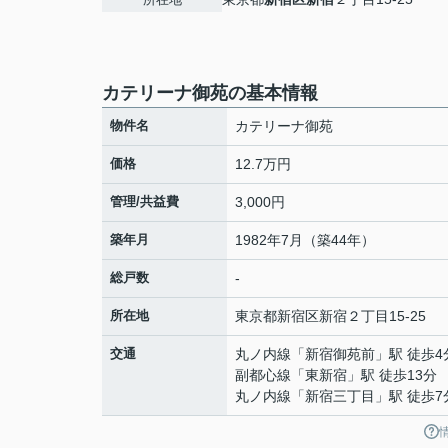
カテリーナ御苑の基本情報
物件名
カテリーナ御苑
価格
12.7万円
管理/共益費
3,000円
築年月
1982年7月（築44年）
総戸数
-
所在地
東京都
新宿区
新宿
２丁目15-25
交通
丸ノ内線
「
新宿御苑前
」駅 徒歩4
副都心線
「
東新宿
」駅 徒歩13分
丸ノ内線
「
新宿三丁目
」駅 徒歩7