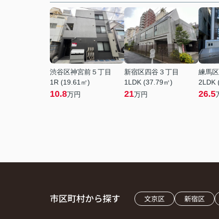
渋谷区神宮前５丁目
新宿区四谷３丁目
練馬区
1R (19.61㎡)
1LDK (37.79㎡)
2LDK 
10.8
21
26.5
万円
万円
市区町村から探す
文京区
新宿区