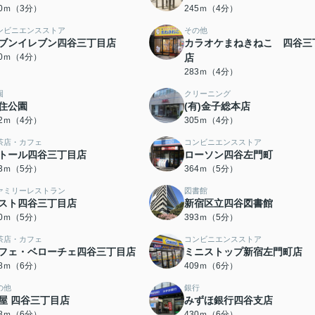
30ｍ（3分）
245ｍ（4分）
ンビニエンスストア
その他
ブンイレブン四谷三丁目店
カラオケまねきねこ 四谷三
60ｍ（4分）
店
283ｍ（4分）
園
クリーニング
住公園
(有)金子総本店
02ｍ（4分）
305ｍ（4分）
茶店・カフェ
コンビニエンスストア
トール四谷三丁目店
ローソン四谷左門町
23ｍ（5分）
364ｍ（5分）
ァミリーレストラン
図書館
スト四谷三丁目店
新宿区立四谷図書館
90ｍ（5分）
393ｍ（5分）
茶店・カフェ
コンビニエンスストア
フェ・ベローチェ四谷三丁目店
ミニストップ新宿左門町店
08ｍ（6分）
409ｍ（6分）
の他
銀行
屋 四谷三丁目店
みずほ銀行四谷支店
18ｍ（6分）
430ｍ（6分）