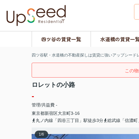
四ツ谷の賃貸一覧
水道橋の賃貸一
四ツ谷駅・水道橋の不動産探しは賃貸に強いアップシード
この物
ロレットの小路
-
管理/共益費 -
東京都
新宿区
大京町
3-16
丸ノ内線「四谷三丁目」駅徒歩3分
総武線「信濃町
1
/
6