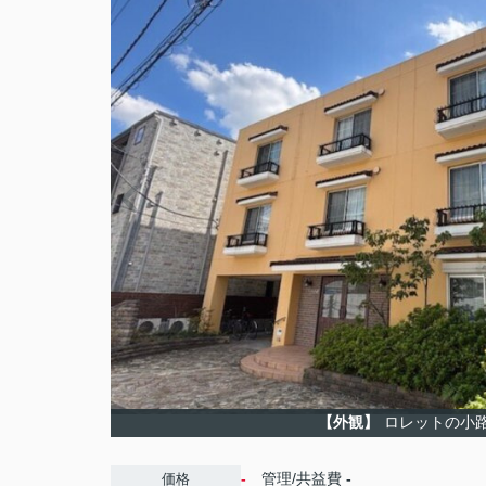
【外観】
ロレットの小
-
管理/共益費
-
価格