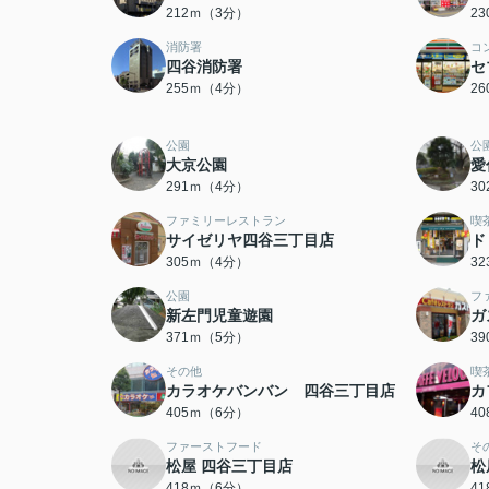
212ｍ（3分）
2
消防署
コ
四谷消防署
セ
255ｍ（4分）
2
公園
公
大京公園
愛
291ｍ（4分）
3
ファミリーレストラン
喫
サイゼリヤ四谷三丁目店
ド
305ｍ（4分）
3
公園
フ
新左門児童遊園
ガ
371ｍ（5分）
3
その他
喫
カラオケバンバン 四谷三丁目店
カ
405ｍ（6分）
4
ファーストフード
そ
松屋 四谷三丁目店
松
418ｍ（6分）
4