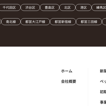
千代田区
渋谷区
豊島区
北区
港区
練馬
南北線
都営大江戸線
都営新宿線
都営三田線
ホーム
新
会社概要
ペ
初
事