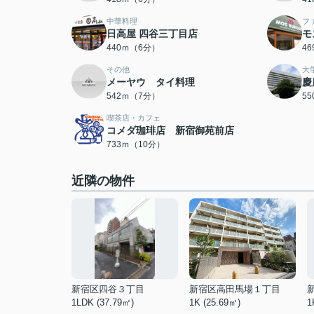
中華料理
フ
日高屋 四谷三丁目店
モ
440ｍ（6分）
4
その他
大
メーヤウ タイ料理
慶
542ｍ（7分）
5
喫茶店・カフェ
コメダ珈琲店 新宿御苑前店
733ｍ（10分）
近隣の物件
新宿区四谷３丁目
新宿区高田馬場１丁目
1LDK (37.79㎡)
1K (25.69㎡)
1