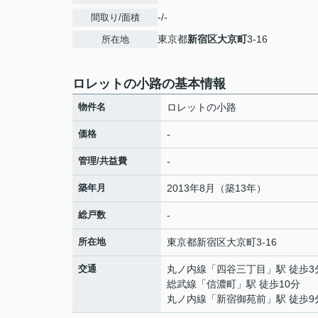
-/-
間取り/面積
東京都
新宿区
大京町
3-16
所在地
ロレットの小路の基本情報
物件名
ロレットの小路
価格
-
管理/共益費
-
築年月
2013年8月（築13年）
総戸数
-
所在地
東京都
新宿区
大京町
3-16
交通
丸ノ内線
「
四谷三丁目
」駅 徒歩3
総武線
「
信濃町
」駅 徒歩10分
丸ノ内線
「
新宿御苑前
」駅 徒歩9