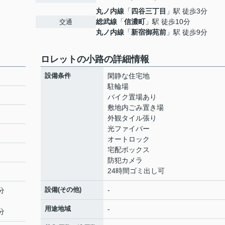
丸ノ内線
「
四谷三丁目
」駅 徒歩3分
総武線
「
信濃町
」駅 徒歩10分
交通
丸ノ内線
「
新宿御苑前
」駅 徒歩9分
ロレットの小路の詳細情報
設備条件
閑静な住宅地
駐輪場
バイク置場あり
敷地内ごみ置き場
外観タイル張り
光ファイバー
オートロック
宅配ボックス
防犯カメラ
24時間ゴミ出し可
設備(その他)
-
分
用途地域
-
分