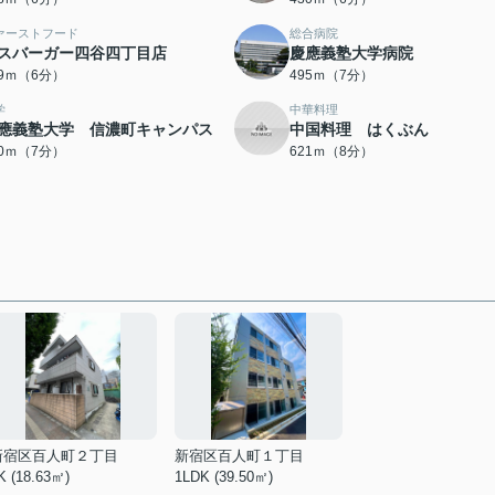
ァーストフード
総合病院
スバーガー四谷四丁目店
慶應義塾大学病院
69ｍ（6分）
495ｍ（7分）
学
中華料理
應義塾大学 信濃町キャンパス
中国料理 はくぶん
50ｍ（7分）
621ｍ（8分）
新宿区百人町２丁目
新宿区百人町１丁目
K (18.63㎡)
1LDK (39.50㎡)