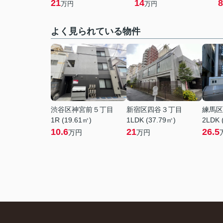
21
14
8
万円
万円
よく見られている物件
渋谷区神宮前５丁目
新宿区四谷３丁目
練馬区
1R (19.61㎡)
1LDK (37.79㎡)
2LDK 
10.6
21
26.5
万円
万円