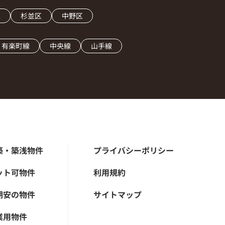
区
杉並区
中野区
有楽町線
中央線
山手線
築・築浅物件
プライバシーポリシー
ット可物件
利用規約
期安の物件
サイトマップ
業用物件