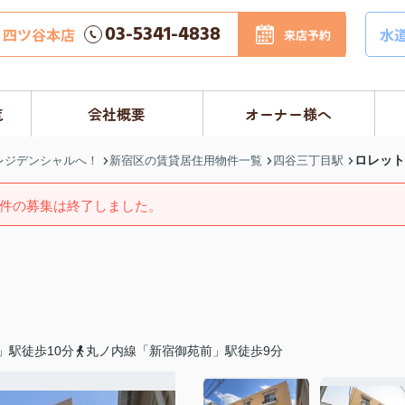
03-5341-4838
四ツ谷本店
水
来店予約
覧
会社概要
オーナー様へ
ロレット
レジデンシャルへ！
新宿区の賃貸居住用物件一覧
四谷三丁目駅
件の募集は終了しました。
」駅徒歩10分
丸ノ内線「新宿御苑前」駅徒歩9分