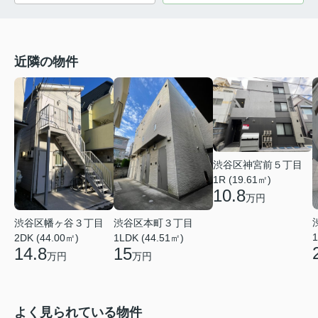
近隣の物件
渋谷区神宮前５丁目
1R (19.61㎡)
10.8
万円
渋谷区幡ヶ谷３丁目
渋谷区本町３丁目
1
2DK (44.00㎡)
1LDK (44.51㎡)
14.8
15
万円
万円
よく見られている物件