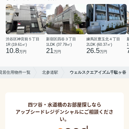
渋谷区神宮前５丁目
新宿区四谷３丁目
練馬区豊玉北４丁目
1R (19.61㎡)
1LDK (37.79㎡)
2LDK (60.37㎡)
1
10.8
21
26.5
万円
万円
万円
貸居住用物件一覧
北参道駅
ウェルスクエアイズム千駄ヶ谷
四ツ谷・水道橋のお部屋探しなら
アップシードレジデンシャルにご相談くださ
い。