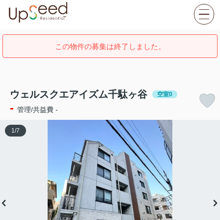
この物件の募集は終了しました。
ウェルスクエアイズム千駄ヶ谷
空室0
-
管理/共益費 -
1
/
7