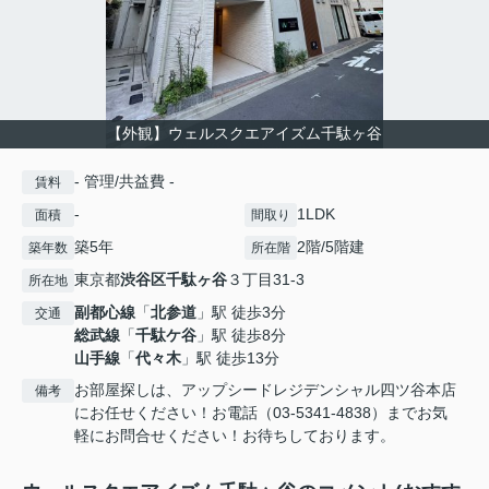
【外観】ウェルスクエアイズム千駄ヶ谷
- 管理/共益費 -
賃料
-
1LDK
面積
間取り
築5年
2階/5階建
築年数
所在階
東京都
渋谷区
千駄ヶ谷
３丁目31-3
所在地
副都心線
「
北参道
」駅 徒歩3分
交通
総武線
「
千駄ケ谷
」駅 徒歩8分
山手線
「
代々木
」駅 徒歩13分
お部屋探しは、アップシードレジデンシャル四ツ谷本店
備考
にお任せください！お電話（03-5341-4838）までお気
軽にお問合せください！お待ちしております。