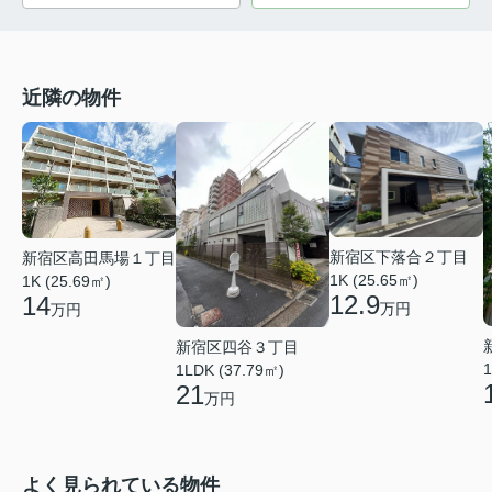
近隣の物件
新宿区下落合２丁目
新宿区高田馬場１丁目
1K (25.65㎡)
1K (25.69㎡)
12.9
14
万円
万円
新宿区四谷３丁目
1
1LDK (37.79㎡)
21
万円
よく見られている物件