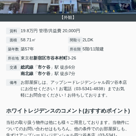
【外観】
19.8万円 管理/共益費 20,000円
賃料
58.71㎡
2LDK
面積
間取り
築57年
5階/11階建
築年数
所在階
東京都
新宿区
市谷本村町
3-26
所在地
総武線
「
市ケ谷
」駅 徒歩6分
交通
南北線
「
市ケ谷
」駅 徒歩7分
お部屋探しは、アップシードレジデンシャル四ツ谷本店
備考
にお任せください！お電話（03-5341-4838）までお気
軽にお問合せください！お待ちしております。
ホワイトレジデンスのコメント(おすすめポイント)
当社の取り扱う物件は他にも様々ご用意しております。当物件に
ついてのお問い合わせはもちろん、他の条件でのお部屋探しも、
先ずはアップシードレジデンシャル四ツ谷本店（03-5341-