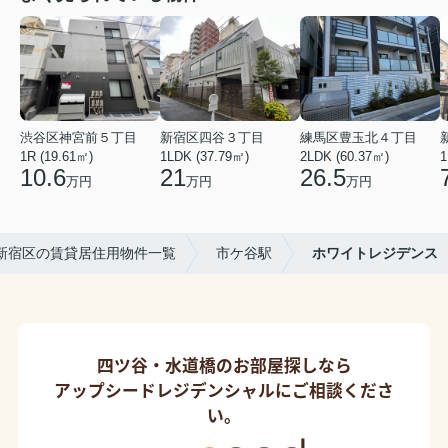
渋谷区神宮前５丁目
新宿区四谷３丁目
練馬区豊玉北４丁目
1R (19.61㎡)
1LDK (37.79㎡)
2LDK (60.37㎡)
1
10.6
21
26.5
万円
万円
万円
新宿区の賃貸居住用物件一覧
市ケ谷駅
ホワイトレジデンス
四ツ谷・水道橋のお部屋探しなら
アップシードレジデンシャルにご相談くださ
い。