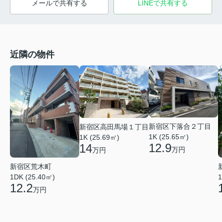
メールで共有する
LINEで共有する
近隣の物件
新宿区下落合２丁目
新宿区高田馬場１丁目
1K (25.65㎡)
1K (25.69㎡)
12.9
14
万円
万円
新宿区荒木町
1DK (25.40㎡)
1
12.2
万円