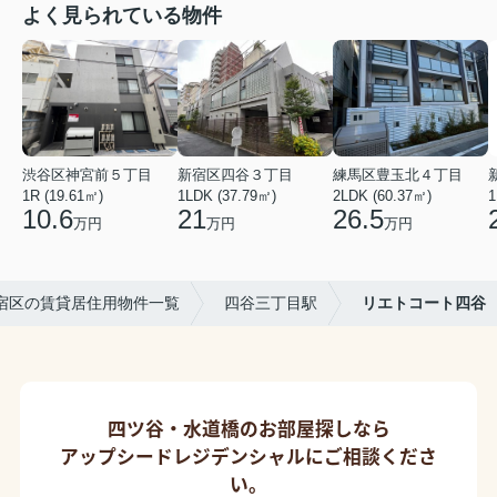
よく見られている物件
渋谷区神宮前５丁目
新宿区四谷３丁目
練馬区豊玉北４丁目
1R (19.61㎡)
1LDK (37.79㎡)
2LDK (60.37㎡)
1
10.6
21
26.5
万円
万円
万円
宿区の賃貸居住用物件一覧
四谷三丁目駅
リエトコート四谷
四ツ谷・水道橋のお部屋探しなら
アップシードレジデンシャルにご相談くださ
い。