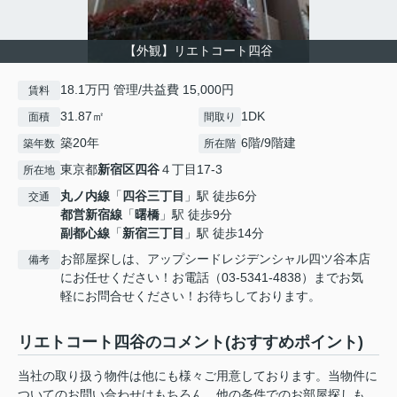
【外観】リエトコート四谷
18.1万円 管理/共益費 15,000円
賃料
31.87㎡
1DK
面積
間取り
築20年
6階/9階建
築年数
所在階
東京都
新宿区
四谷
４丁目17-3
所在地
丸ノ内線
「
四谷三丁目
」駅 徒歩6分
交通
都営新宿線
「
曙橋
」駅 徒歩9分
副都心線
「
新宿三丁目
」駅 徒歩14分
お部屋探しは、アップシードレジデンシャル四ツ谷本店
備考
にお任せください！お電話（03-5341-4838）までお気
軽にお問合せください！お待ちしております。
リエトコート四谷のコメント(おすすめポイント)
当社の取り扱う物件は他にも様々ご用意しております。当物件に
ついてのお問い合わせはもちろん、他の条件でのお部屋探しも、