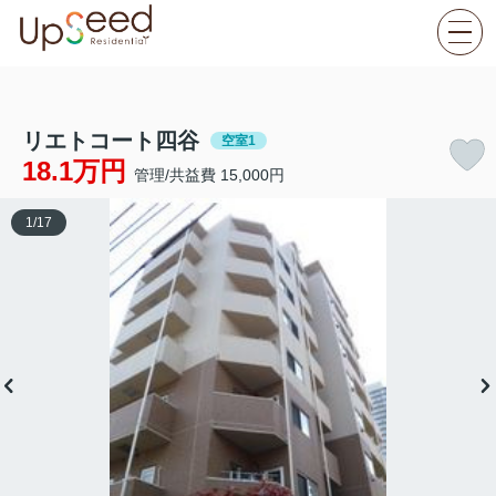
リエトコート四谷
空室1
18.1万円
管理/共益費 15,000円
1
/
17