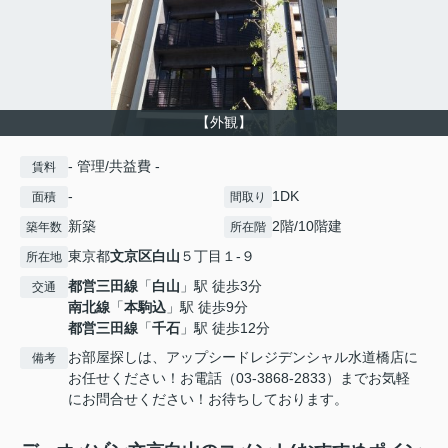
【外観】
- 管理/共益費 -
賃料
-
1DK
面積
間取り
新築
2階/10階建
築年数
所在階
東京都
文京区
白山
５丁目１-９
所在地
都営三田線
「
白山
」駅 徒歩3分
交通
南北線
「
本駒込
」駅 徒歩9分
都営三田線
「
千石
」駅 徒歩12分
お部屋探しは、アップシードレジデンシャル水道橋店に
備考
お任せください！お電話（03-3868-2833）までお気軽
にお問合せください！お待ちしております。