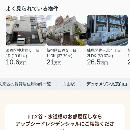
よく見られている物件
渋谷区神宮前５丁目
新宿区四谷３丁目
練馬区豊玉北４丁目
1R (19.61㎡)
1LDK (37.79㎡)
2LDK (60.37㎡)
1
10.6
21
26.5
万円
万円
万円
文京区の賃貸居住用物件一覧
白山駅
デュオメゾン文京白山
四ツ谷・水道橋のお部屋探しなら
アップシードレジデンシャルにご相談くださ