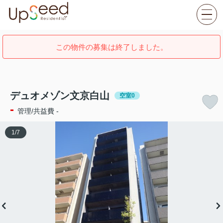
この物件の募集は終了しました。
デュオメゾン文京白山
空室0
-
管理/共益費 -
1
/
7