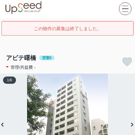
この物件の募集は終了しました。
アビテ曙橋
空室0
-
管理/共益費 -
1
/
8