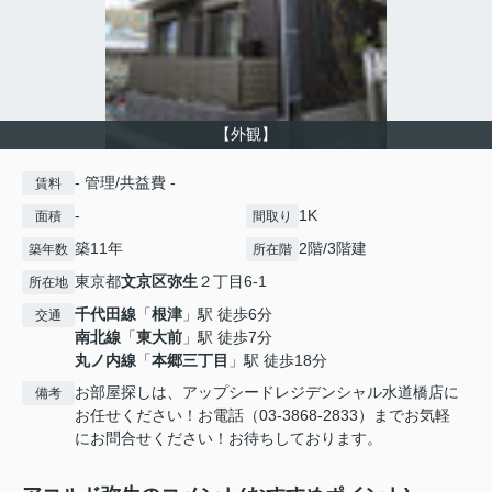
【外観】
- 管理/共益費 -
賃料
-
1K
面積
間取り
築11年
2階/3階建
築年数
所在階
東京都
文京区
弥生
２丁目6-1
所在地
千代田線
「
根津
」駅 徒歩6分
交通
南北線
「
東大前
」駅 徒歩7分
丸ノ内線
「
本郷三丁目
」駅 徒歩18分
お部屋探しは、アップシードレジデンシャル水道橋店に
備考
お任せください！お電話（03-3868-2833）までお気軽
にお問合せください！お待ちしております。