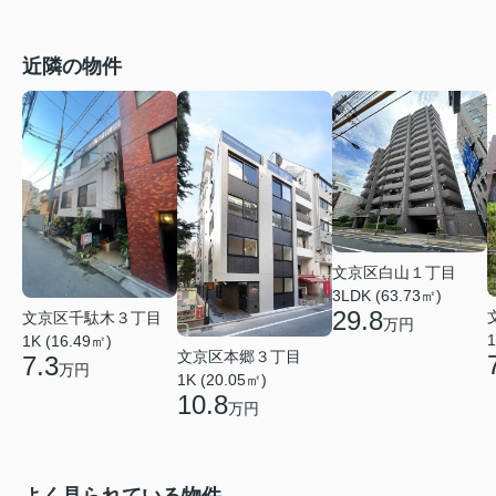
近隣の物件
文京区白山１丁目
3LDK (63.73㎡)
29.8
文京区千駄木３丁目
万円
1
1K (16.49㎡)
文京区本郷３丁目
7.3
万円
1K (20.05㎡)
10.8
万円