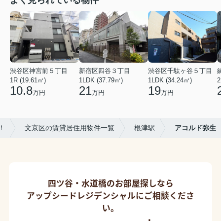
よく見られている物件
渋谷区神宮前５丁目
新宿区四谷３丁目
渋谷区千駄ヶ谷５丁目
1R (19.61㎡)
1LDK (37.79㎡)
1LDK (34.24㎡)
2
10.8
21
19
万円
万円
万円
！
文京区の賃貸居住用物件一覧
根津駅
アコルド弥生
四ツ谷・水道橋のお部屋探しなら
アップシードレジデンシャルにご相談くださ
い。