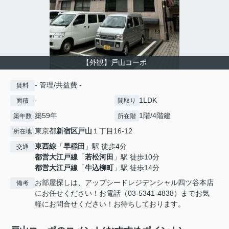
【外観】戸山コーポ
- 管理/共益費 -
賃料
-
1LDK
面積
間取り
築59年
1階/4階建
築年数
所在階
東京都
新宿区
戸山
１丁目16-12
所在地
東西線
「
早稲田
」駅 徒歩4分
交通
都営大江戸線
「
若松河田
」駅 徒歩10分
都営大江戸線
「
牛込柳町
」駅 徒歩14分
お部屋探しは、アップシードレジデンシャル四ツ谷本店
備考
にお任せください！お電話（03-5341-4838）までお気
軽にお問合せください！お待ちしております。