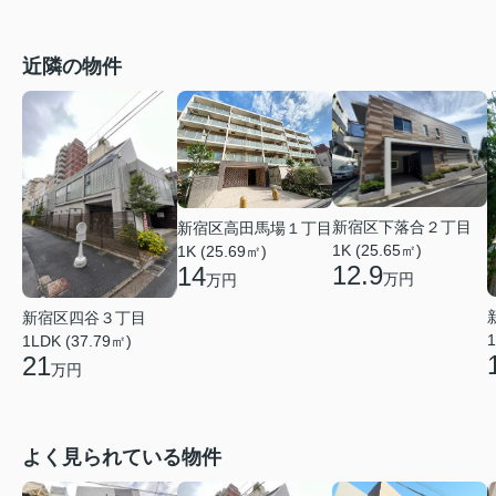
近隣の物件
新宿区下落合２丁目
新宿区高田馬場１丁目
1K (25.65㎡)
1K (25.69㎡)
12.9
14
万円
万円
新宿区四谷３丁目
1
1LDK (37.79㎡)
21
万円
よく見られている物件