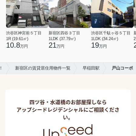
渋谷区神宮前５丁目
新宿区四谷３丁目
渋谷区千駄ヶ谷５丁目
1R (19.61㎡)
1LDK (37.79㎡)
1LDK (34.24㎡)
2
10.8
21
19
万円
万円
万円
！
新宿区の賃貸居住用物件一覧
早稲田駅
戸山コーポ
四ツ谷・水道橋のお部屋探しなら
アップシードレジデンシャルにご相談くださ
い。