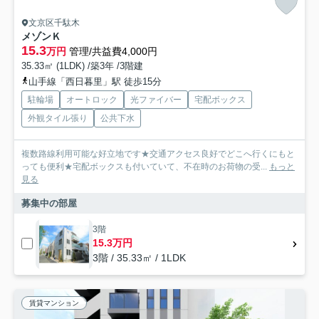
文京区千駄木
メゾンＫ
15.3
万円
管理/共益費4,000円
35.33㎡ (1LDK) /築3年 /3階建
山手線「西日暮里」駅 徒歩15分
駐輪場
オートロック
光ファイバー
宅配ボックス
外観タイル張り
公共下水
複数路線利用可能な好立地です★交通アクセス良好でどこへ行くにもと
っても便利★宅配ボックスも付いていて、不在時のお荷物の受...
もっと
見る
募集中の部屋
3階
15.3万円
3階 / 35.33㎡ / 1LDK
賃貸マンション