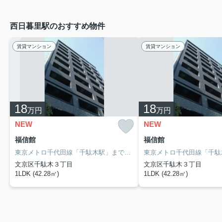
西日暮里駅のおすすめ物件
賃貸マンション
賃貸マンション
18
18
万円
万円
NEW
NEW
福信館
福信館
東京メトロ千代田線「千駄木駅」まで徒歩4分の賃貸マンション「福信館」のご紹介です。バストイレ別、独立洗面台、浴室乾燥機等水回り設備が充実しています。オートロック、モニター付きインターホン等セキュリティ対策も安心です。荷物の受け取りに便利な宅配ボックス完備。「耐震等級2」の地震に強いマンションです。
文京区千駄木３丁目
文京区千駄木３丁目
1LDK (42.28㎡)
1LDK (42.28㎡)