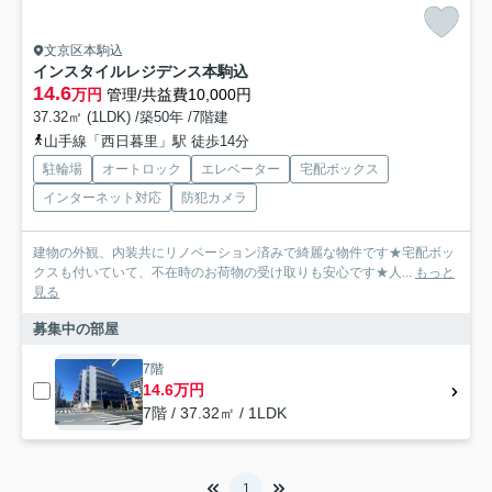
文京区本駒込
インスタイルレジデンス本駒込
14.6
万円
管理/共益費10,000円
37.32㎡ (1LDK) /築50年 /7階建
山手線「西日暮里」駅 徒歩14分
駐輪場
オートロック
エレベーター
宅配ボックス
インターネット対応
防犯カメラ
建物の外観、内装共にリノベーション済みで綺麗な物件です★宅配ボッ
クスも付いていて、不在時のお荷物の受け取りも安心です★人...
もっと
見る
募集中の部屋
7階
14.6万円
7階 / 37.32㎡ / 1LDK
1