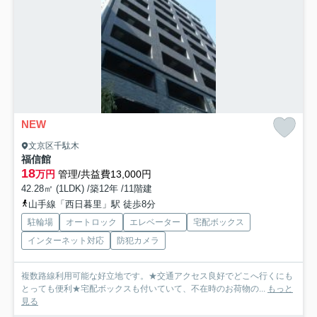
NEW
文京区千駄木
福信館
18
万円
管理/共益費13,000円
42.28㎡ (1LDK) /築12年 /11階建
山手線「西日暮里」駅 徒歩8分
駐輪場
オートロック
エレベーター
宅配ボックス
インターネット対応
防犯カメラ
複数路線利用可能な好立地です。★交通アクセス良好でどこへ行くにも
とっても便利★宅配ボックスも付いていて、不在時のお荷物の...
もっと
見る