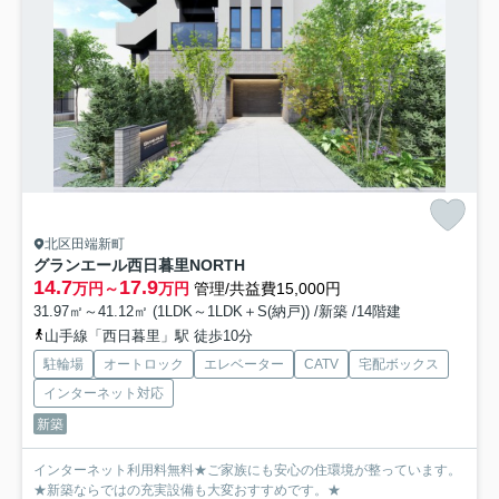
北区田端新町
グランエール西日暮里NORTH
14.7
17.9
万円～
万円
管理/共益費15,000円
31.97㎡～41.12㎡ (1LDK～1LDK＋S(納戸)) /新築 /14階建
山手線「西日暮里」駅 徒歩10分
駐輪場
オートロック
エレベーター
CATV
宅配ボックス
インターネット対応
新築
インターネット利用料無料★ご家族にも安心の住環境が整っています。
★新築ならではの充実設備も大変おすすめです。★