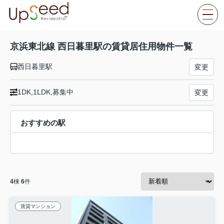
京浜東北線 西日暮里駅の賃貸居住用物件一覧
西日暮里駅
変更
1DK,1LDK,募集中
変更
おすすめの駅
4
棟
6
件
賃貸マンション