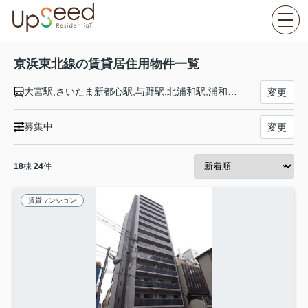
京浜東北線の賃貸居住用物件一覧
大宮駅,さいたま新都心駅,与野駅,北浦和駅,浦和駅,南浦和駅,蕨駅,西川口駅,川口駅,赤羽駅,東十条駅,王子駅,上中里駅,田端駅,西日暮里駅,日暮里駅,鶯谷駅,上野駅,御徒町駅,秋葉原駅,神田駅,東京駅,有楽町駅,新橋駅,浜松町駅,田町駅,高輪ゲートウェイ駅,品川駅,大井町駅,大森駅,蒲田駅,川崎駅,鶴見駅,新子安駅,東神奈川駅,横浜駅,桜木町駅,関内駅,石川町駅,山手駅,根岸駅,磯子駅,新杉田駅,洋光台駅,港南台駅,本郷台駅,大船駅
変更
募集中
変更
18
棟
24
件
賃貸マンション