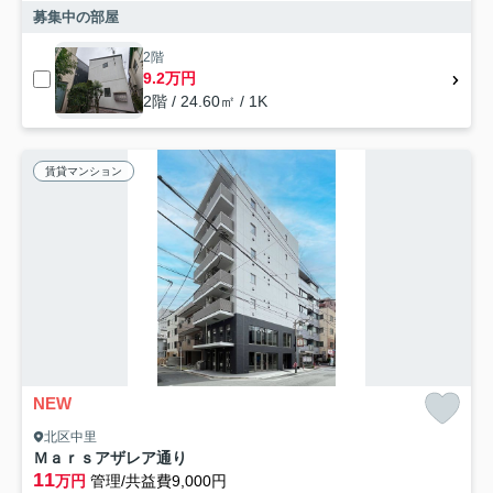
募集中の部屋
2階
9.2万円
2階 / 24.60㎡ / 1K
賃貸マンション
NEW
北区中里
Ｍａｒｓアザレア通り
11
万円
管理/共益費9,000円