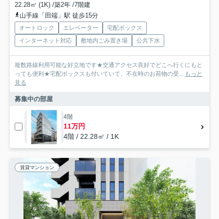
22.28㎡ (1K) /築2年 /7階建
山手線「田端」駅 徒歩15分
オートロック
エレベーター
宅配ボックス
インターネット対応
敷地内ごみ置き場
公共下水
複数路線利用可能な好立地です★交通アクセス良好でどこへ行くにもと
っても便利★宅配ボックスも付いていて、不在時のお荷物の受...
もっと
見る
募集中の部屋
4階
11万円
4階 / 22.28㎡ / 1K
賃貸マンション