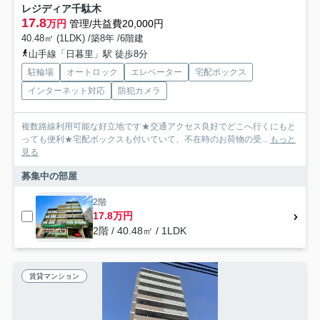
レジディア千駄木
17.8
万円
管理/共益費20,000円
40.48㎡ (1LDK) /築8年 /6階建
山手線「日暮里」駅 徒歩8分
駐輪場
オートロック
エレベーター
宅配ボックス
インターネット対応
防犯カメラ
複数路線利用可能な好立地です★交通アクセス良好でどこへ行くにもと
っても便利★宅配ボックスも付いていて、不在時のお荷物の受...
もっと
見る
募集中の部屋
2階
17.8万円
2階 / 40.48㎡ / 1LDK
賃貸マンション