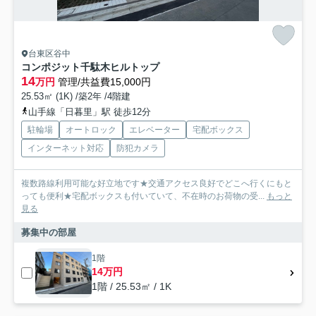
台東区谷中
コンポジット千駄木ヒルトップ
14
万円
管理/共益費15,000円
25.53㎡ (1K) /築2年 /4階建
山手線「日暮里」駅 徒歩12分
駐輪場
オートロック
エレベーター
宅配ボックス
インターネット対応
防犯カメラ
複数路線利用可能な好立地です★交通アクセス良好でどこへ行くにもと
っても便利★宅配ボックスも付いていて、不在時のお荷物の受...
もっと
見る
募集中の部屋
1階
14万円
1階 / 25.53㎡ / 1K