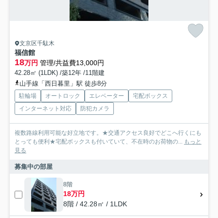
文京区千駄木
福信館
18
万円
管理/共益費13,000円
42.28㎡ (1LDK) /築12年 /11階建
山手線「西日暮里」駅 徒歩8分
駐輪場
オートロック
エレベーター
宅配ボックス
インターネット対応
防犯カメラ
複数路線利用可能な好立地です。★交通アクセス良好でどこへ行くにも
とっても便利★宅配ボックスも付いていて、不在時のお荷物の...
もっと
見る
募集中の部屋
8階
18万円
8階 / 42.28㎡ / 1LDK