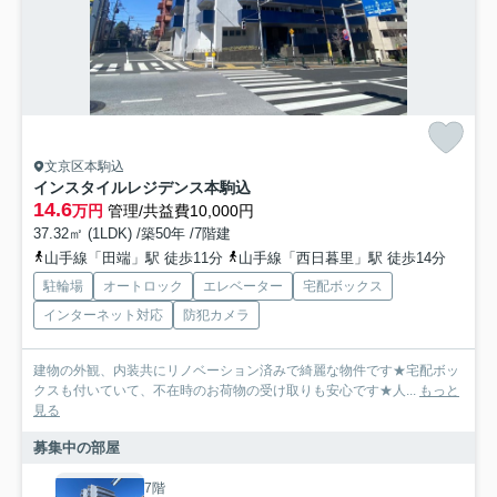
文京区本駒込
インスタイルレジデンス本駒込
14.6
万円
管理/共益費10,000円
37.32㎡ (1LDK) /築50年 /7階建
山手線「田端」駅 徒歩11分
山手線「西日暮里」駅 徒歩14分
駐輪場
オートロック
エレベーター
宅配ボックス
インターネット対応
防犯カメラ
建物の外観、内装共にリノベーション済みで綺麗な物件です★宅配ボッ
クスも付いていて、不在時のお荷物の受け取りも安心です★人...
もっと
見る
募集中の部屋
7階