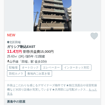
NEW
北区田端
ガリシア駒込EAST
11.4
万円
管理/共益費15,000円
25.63㎡ (1K) /築5年 /11階建
山手線「田端」駅 徒歩10分
駐輪場
オートロック
エレベーター
インターネット対応
防犯カメラ
敷地内ごみ置き場
外装はこだわりを感じるデザイナーズ物件です★独立洗面台や浴室乾燥
機など水回り設備が充実しています★共用部には宅配ボックス...
もっと
見る
募集中の部屋