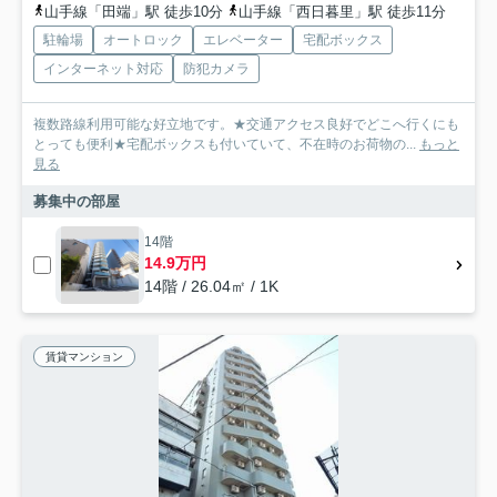
山手線「田端」駅 徒歩10分
山手線「西日暮里」駅 徒歩11分
駐輪場
オートロック
エレベーター
宅配ボックス
インターネット対応
防犯カメラ
複数路線利用可能な好立地です。★交通アクセス良好でどこへ行くにも
とっても便利★宅配ボックスも付いていて、不在時のお荷物の...
もっと
見る
募集中の部屋
14階
14.9万円
14階 / 26.04㎡ / 1K
賃貸マンション