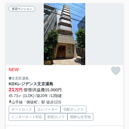
賃貸マンション
NEW
文京区湯島
KDXレジデンス文京湯島
21
万円
管理/共益費15,000円
45.73㎡ (1LDK) /築20年 /12階建
山手線「御徒町」駅 徒歩12分
オートロック
エレベーター
宅配ボックス
インターネット対応
防犯カメラ
閑静な住宅地