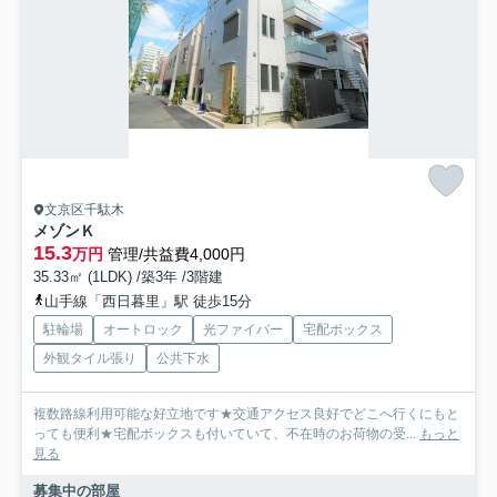
文京区千駄木
メゾンＫ
15.3
万円
管理/共益費4,000円
35.33㎡ (1LDK) /築3年 /3階建
山手線「西日暮里」駅 徒歩15分
駐輪場
オートロック
光ファイバー
宅配ボックス
外観タイル張り
公共下水
複数路線利用可能な好立地です★交通アクセス良好でどこへ行くにもと
っても便利★宅配ボックスも付いていて、不在時のお荷物の受...
もっと
見る
募集中の部屋