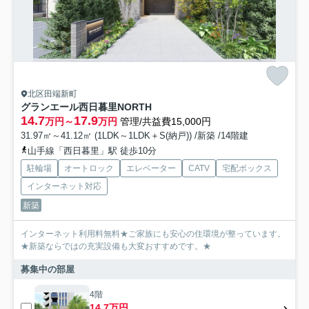
北区田端新町
グランエール西日暮里NORTH
14.7
17.9
万円～
万円
管理/共益費15,000円
31.97㎡～41.12㎡ (1LDK～1LDK＋S(納戸)) /新築 /14階建
山手線「西日暮里」駅 徒歩10分
駐輪場
オートロック
エレベーター
CATV
宅配ボックス
インターネット対応
新築
インターネット利用料無料★ご家族にも安心の住環境が整っています。
★新築ならではの充実設備も大変おすすめです。★
募集中の部屋
4階
14.7万円