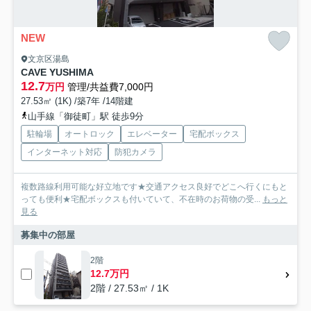
NEW
文京区湯島
CAVE YUSHIMA
12.7
万円
管理/共益費7,000円
27.53㎡ (1K) /築7年 /14階建
山手線「御徒町」駅 徒歩9分
駐輪場
オートロック
エレベーター
宅配ボックス
インターネット対応
防犯カメラ
複数路線利用可能な好立地です★交通アクセス良好でどこへ行くにもと
っても便利★宅配ボックスも付いていて、不在時のお荷物の受...
もっと
見る
募集中の部屋
2階
12.7万円
2階 / 27.53㎡ / 1K