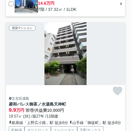
14.6万円
7階 / 37.32㎡ / 1LDK
賃貸マンション
文京区湯島
菱和パレス御茶ノ水湯島天神町
9.9
万円
管理/共益費10,000円
19.57㎡ (1K) /築27年 /11階建
銀座線「上野広小路」駅 徒歩6分
山手線「御徒町」駅 徒歩8分
駐輪場
オートロック
エレベーター
宅配ボックス