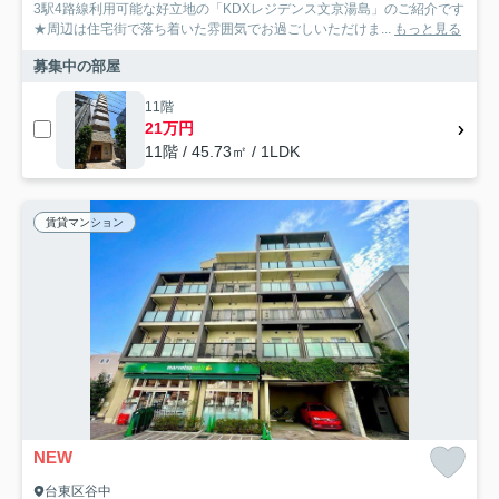
3駅4路線利用可能な好立地の「KDXレジデンス文京湯島」のご紹介です
★周辺は住宅街で落ち着いた雰囲気でお過ごしいただけま...
もっと見る
募集中の部屋
11階
21万円
11階 / 45.73㎡ / 1LDK
賃貸マンション
NEW
台東区谷中