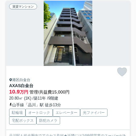
賃貸マンション
港区白金台
AXAS白金台
10.9
万円
管理/共益費15,000円
20.80㎡ (1K) /築11年 /9階建
山手線「品川」駅 徒歩13分
駐輪場
オートロック
エレベーター
光ファイバー
宅配ボックス
防犯カメラ
品川駅も徒歩圏内でアクセス良好★近隣には24時間営業のスーパーがあ