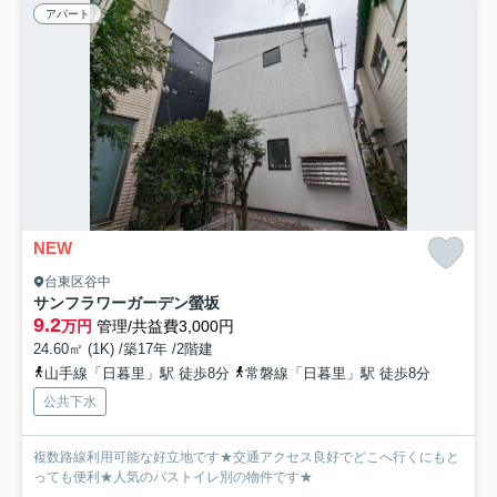
アパート
NEW
台東区谷中
サンフラワーガーデン螢坂
9.2
万円
管理/共益費3,000円
24.60㎡ (1K) /築17年 /2階建
山手線「日暮里」駅 徒歩8分
常磐線「日暮里」駅 徒歩8分
公共下水
複数路線利用可能な好立地です★交通アクセス良好でどこへ行くにもと
っても便利★人気のバストイレ別の物件です★