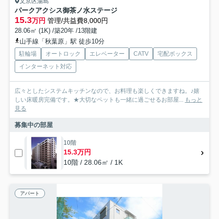
文京区湯島
パークアクシス御茶ノ水ステージ
15.3
万円
管理/共益費8,000円
28.06㎡ (1K) /築20年 /13階建
山手線「秋葉原」駅 徒歩10分
駐輪場
オートロック
エレベーター
CATV
宅配ボックス
インターネット対応
広々としたシステムキッチンなので、お料理も楽しくできますね。♪嬉
しい床暖房完備です。★大切なペットも一緒に過ごせるお部屋...
もっと
見る
募集中の部屋
10階
15.3万円
10階 / 28.06㎡ / 1K
アパート