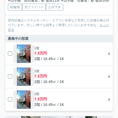
山手線「西日暮里」駅 徒歩11分
山手線「日暮里」駅 徒歩10分
駐輪場
光ファイバー
公共下水
室内設備はシステムキッチン・エアコン全室など充実した設備を備え付
けています。忙しい時でも効率よく料理したい人におすすめな...
もっと
見る
募集中の部屋
1階
7.3万円
1階 / 16.49㎡ / 1K
1階
7.3万円
1階 / 16.49㎡ / 1K
2階
7.3万円
2階 / 16.49㎡ / 1K