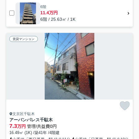
6階
11.4万円
6階 / 25.63㎡ / 1K
賃貸マンション
文京区千駄木
アーバンパレス千駄木
7.3
万円
管理/共益費0円
16.49㎡ (1K) /築41年 /4階建