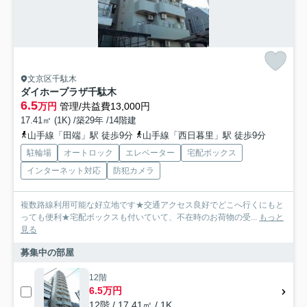
文京区千駄木
ダイホープラザ千駄木
6.5
万円
管理/共益費13,000円
17.41㎡ (1K) /築29年 /14階建
山手線「田端」駅 徒歩9分
山手線「西日暮里」駅 徒歩9分
駐輪場
オートロック
エレベーター
宅配ボックス
インターネット対応
防犯カメラ
複数路線利用可能な好立地です★交通アクセス良好でどこへ行くにもと
っても便利★宅配ボックスも付いていて、不在時のお荷物の受...
もっと
見る
募集中の部屋
12階
6.5万円
12階 / 17.41㎡ / 1K