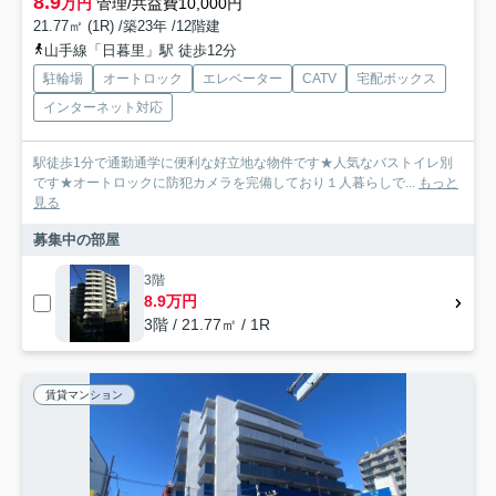
8.9
万円
管理/共益費10,000円
21.77㎡ (1R) /築23年 /12階建
山手線「日暮里」駅 徒歩12分
駐輪場
オートロック
エレベーター
CATV
宅配ボックス
インターネット対応
駅徒歩1分で通勤通学に便利な好立地な物件です★人気なバストイレ別
です★オートロックに防犯カメラを完備しており１人暮らしで...
もっと
見る
募集中の部屋
3階
8.9万円
3階 / 21.77㎡ / 1R
賃貸マンション