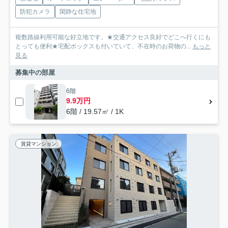
防犯カメラ
閑静な住宅地
複数路線利用可能な好立地です。★交通アクセス良好でどこへ行くにも
とっても便利★宅配ボックスも付いていて、不在時のお荷物の...
もっと
見る
募集中の部屋
6階
9.9万円
6階 / 19.57㎡ / 1K
賃貸マンション