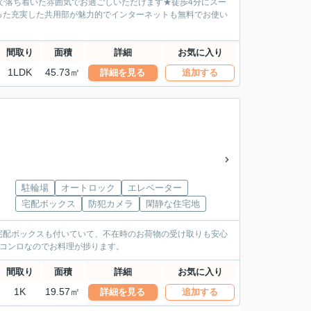
街で落ち着いた雰囲気でお過ごしいただけます★徒歩4分にスー
った充実した共用部が魅力的でインターネットも無料でお使い
間取り
面積
詳細
お気に入り
1LDK
45.73㎡
詳細を見る
追加する
駐輪場
オートロック
エレベーター
宅配ボックス
防犯カメラ
閑静な住宅地
宅配ボックスも付いていて、不在時のお荷物の受け取りも安心
スコンロなのでお料理が捗ります。
間取り
面積
詳細
お気に入り
1K
19.57㎡
詳細を見る
追加する