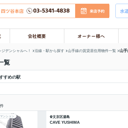
03-5341-4838
四ツ谷本店
水
来店予約
覧
会社概要
オーナー様へ
山手
レジデンシャルへ！
沿線・駅から探す
山手線の賃貸居住用物件一覧
一覧
すすめの駅
件
マンション
文京区
湯島
CAVE YUSHIMA