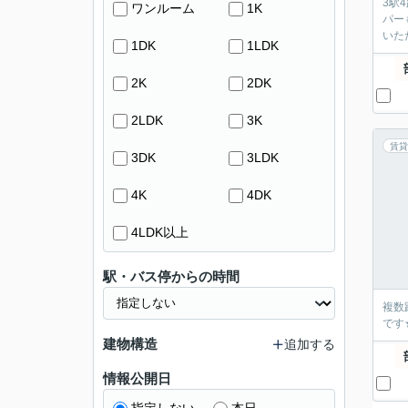
3駅
ワンルーム
1K
パー
いた
1DK
1LDK
2K
2DK
2LDK
3K
賃貸
3DK
3LDK
4K
4DK
4LDK以上
駅・バス停からの時間
複数
です
建物構造
追加する
情報公開日