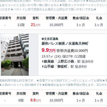
4路線利用可能な好立地の「KDXレジデンス文京湯島」のご紹介です★周辺は住宅
もありコンビニも近いので買い物に困りません★宅配ボックスやオートロックとい
だけます★バストイレ別で洗面台もお風呂とは別なので使いやすいですね★
部屋番号
所在階
賃料
管理費・共益費
敷金/保証金
礼金
21
-
11階
15,000円
1ヶ月
1ヶ月
万円
マンション
文京区
湯島
菱和パレス御茶ノ水湯島天神町
9.9
万円
管理/共益費10,000円
19.57㎡ (1K) /築27年 /11階建
銀座線
「
上野広小路
」駅 徒歩6分
山手線
「
御徒町
」駅 徒歩8分
路線利用可能な好立地です。★交通アクセス良好でどこへ行くにもとっても便利★
★人気のバストイレ別の物件です★駐輪場があるので移動手段が増えます。2口ガ
部屋番号
所在階
賃料
管理費・共益費
敷金/保証金
礼金
9.9
-
6階
10,000円
1ヶ月
1ヶ月
万円