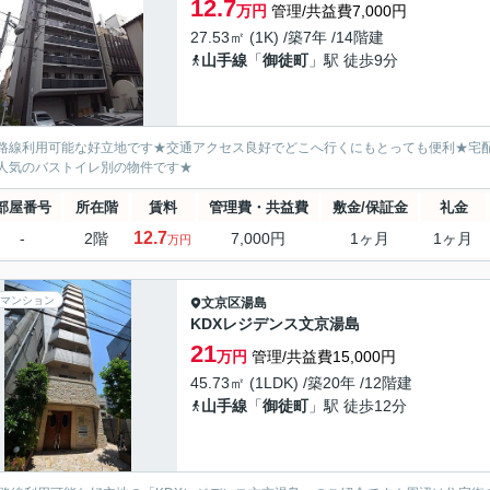
12.7
万円
管理/共益費7,000円
27.53㎡ (1K) /築7年 /14階建
山手線
「
御徒町
」駅 徒歩9分
路線利用可能な好立地です★交通アクセス良好でどこへ行くにもとっても便利★宅
人気のバストイレ別の物件です★
部屋番号
所在階
賃料
管理費・共益費
敷金/保証金
礼金
12.7
-
2階
7,000円
1ヶ月
1ヶ月
万円
マンション
文京区
湯島
KDXレジデンス文京湯島
21
万円
管理/共益費15,000円
45.73㎡ (1LDK) /築20年 /12階建
山手線
「
御徒町
」駅 徒歩12分