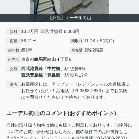
【外観】エーデル向山
13.3万円 管理/共益費 5,000円
賃料
36.21㎡
1LDK＋S(納戸)
面積
間取り
築1年
2階/2階建
築年数
所在階
東京都
練馬区
向山
４丁目6
所在地
西武池袋線
「
中村橋
」駅 徒歩9分
交通
西武豊島線
「
豊島園
」駅 徒歩17分
お部屋探しは、アップシードレジデンシャル水道橋店に
備考
お任せください！お電話（03-3868-2833）までお気軽
にお問合せください！お待ちしております。
エーデル向山のコメント(おすすめポイント)
当社の取り扱う物件は他にも様々ご用意しております。当物件に
ついてのお問い合わせはもちろん、他の条件でのお部屋探しも、
先ずはアップシードレジデンシャル水道橋店（03-3868-2833）