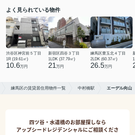
よく見られている物件
渋谷区神宮前５丁目
新宿区四谷３丁目
練馬区豊玉北４丁目
1R (19.61㎡)
1LDK (37.79㎡)
2LDK (60.37㎡)
1
10.6
21
26.5
万円
万円
万円
練馬区の賃貸居住用物件一覧
中村橋駅
エーデル向山
四ツ谷・水道橋のお部屋探しなら
アップシードレジデンシャルにご相談くださ