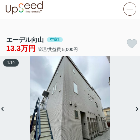
エーデル向山
空室2
13.3万円
管理/共益費 5,000円
1
/
19