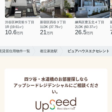
渋谷区神宮前５丁目
新宿区四谷３丁目
練馬区豊玉北４丁目
1R (19.61㎡)
1LDK (37.79㎡)
2LDK (60.37㎡)
1
10.6
21
26.5
万円
万円
万円
賃貸居住用物件一覧
都立家政駅
ピュアハウスエクセレント
四ツ谷・水道橋のお部屋探しなら
アップシードレジデンシャルにご相談くださ
い。