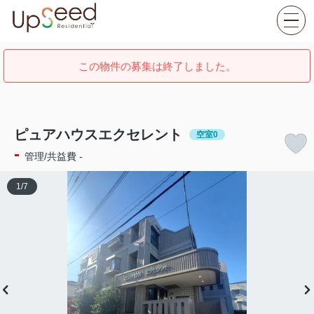
この物件の募集は終了しました。
ピュアハウスエクセレント
空室0
-
管理/共益費 -
1
/
7