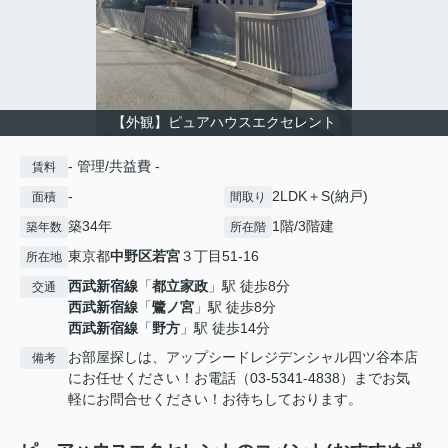
【外観】ピュアハウスエクセレント
- 管理/共益費 -
賃料
-
2LDK＋S(納戸)
面積
間取り
築34年
1階/3階建
築年数
所在階
東京都
中野区
若宮
３丁目51-16
所在地
西武新宿線
「
都立家政
」駅 徒歩8分
交通
西武新宿線
「
鷺ノ宮
」駅 徒歩8分
西武新宿線
「
野方
」駅 徒歩14分
お部屋探しは、アップシードレジデンシャル四ツ谷本店
備考
にお任せください！お電話（03-5341-4838）までお気
軽にお問合せください！お待ちしております。