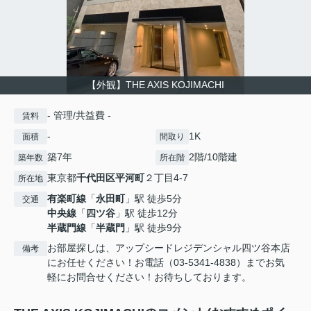
【外観】THE AXIS KOJIMACHI
- 管理/共益費 -
賃料
-
1K
面積
間取り
築7年
2階/10階建
築年数
所在階
東京都
千代田区
平河町
２丁目4-7
所在地
有楽町線
「
永田町
」駅 徒歩5分
交通
中央線
「
四ツ谷
」駅 徒歩12分
半蔵門線
「
半蔵門
」駅 徒歩9分
お部屋探しは、アップシードレジデンシャル四ツ谷本店
備考
にお任せください！お電話（03-5341-4838）までお気
軽にお問合せください！お待ちしております。