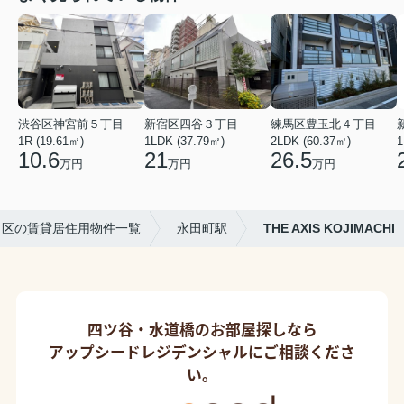
渋谷区神宮前５丁目
新宿区四谷３丁目
練馬区豊玉北４丁目
1R (19.61㎡)
1LDK (37.79㎡)
2LDK (60.37㎡)
1
10.6
21
26.5
万円
万円
万円
田区の賃貸居住用物件一覧
永田町駅
THE AXIS KOJIMACHI
四ツ谷・水道橋のお部屋探しなら
アップシードレジデンシャルにご相談くださ
い。