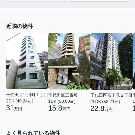
近隣の物件
千代田区平河町１丁目
千代田区三番町
千代田区富士見２丁目
2DK (40.24㎡)
1DK (30.00㎡)
1
2LDK (53.71㎡)
31
15.8
22.8
万円
万円
万円
よく見られている物件