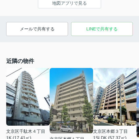
地図アプリで見る
メールで共有する
LINEで共有する
近隣の物件
文京区千駄木４丁目
文京区本郷３丁目
1K (17.41㎡)
1SLDK (57.37㎡)