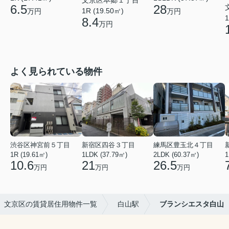
文京区本郷１丁目
6.5
28
1R (19.50㎡)
万円
万円
1
8.4
万円
よく見られている物件
渋谷区神宮前５丁目
新宿区四谷３丁目
練馬区豊玉北４丁目
1R (19.61㎡)
1LDK (37.79㎡)
2LDK (60.37㎡)
1
10.6
21
26.5
万円
万円
万円
文京区の賃貸居住用物件一覧
白山駅
ブランシエスタ白山