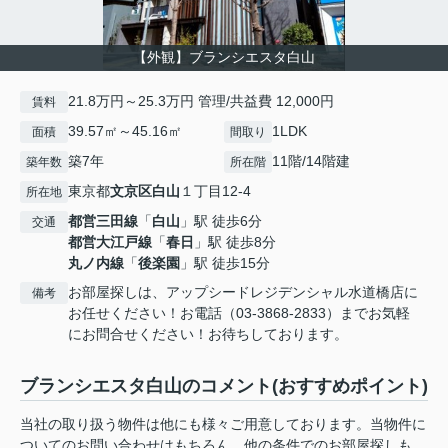
【外観】ブランシエスタ白山
21.8万円～25.3万円 管理/共益費 12,000円
賃料
39.57㎡～45.16㎡
1LDK
面積
間取り
築7年
11階/14階建
築年数
所在階
東京都
文京区
白山
１丁目12-4
所在地
都営三田線
「
白山
」駅 徒歩6分
交通
都営大江戸線
「
春日
」駅 徒歩8分
丸ノ内線
「
後楽園
」駅 徒歩15分
お部屋探しは、アップシードレジデンシャル水道橋店に
備考
お任せください！お電話（03-3868-2833）までお気軽
にお問合せください！お待ちしております。
ブランシエスタ白山のコメント(おすすめポイント)
当社の取り扱う物件は他にも様々ご用意しております。当物件に
ついてのお問い合わせはもちろん、他の条件でのお部屋探しも、