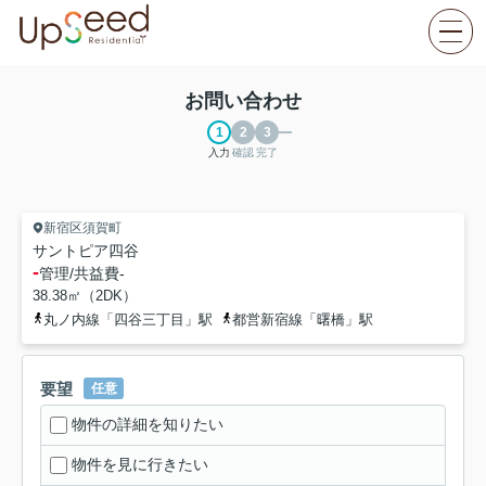
お問い合わせ
入力
確認
完了
新宿区須賀町
サントピア四谷
-
管理/共益費
-
38.38㎡（2DK）
丸ノ内線「四谷三丁目」駅
都営新宿線「曙橋」駅
要望
任意
物件の詳細を知りたい
物件を見に行きたい