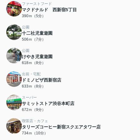
ファーストフード
マクドナルド 西新宿5丁目
390ｍ（5分）
公園
十二社児童遊園
506ｍ（7分）
公園
けやき児童遊園
618ｍ（8分）
出前・宅配
ドミノピザ西新宿店
633ｍ（8分）
スーパー
サミットストア渋谷本町店
672ｍ（9分）
喫茶店・カフェ
タリーズコーヒー新宿スクエアタワー店
734ｍ（10分）