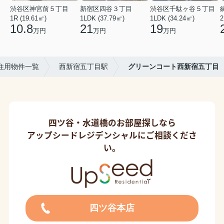
渋谷区神宮前５丁目
新宿区四谷３丁目
渋谷区千駄ヶ谷５丁目
1R (19.61㎡)
1LDK (37.79㎡)
1LDK (34.24㎡)
2
10.8
21
19
万円
万円
万円
住用物件一覧
西新宿五丁目駅
グリーンコート西新宿五丁目
四ツ谷・水道橋のお部屋探しなら
アップシードレジデンシャルにご相談くださ
い。
四ツ谷本店