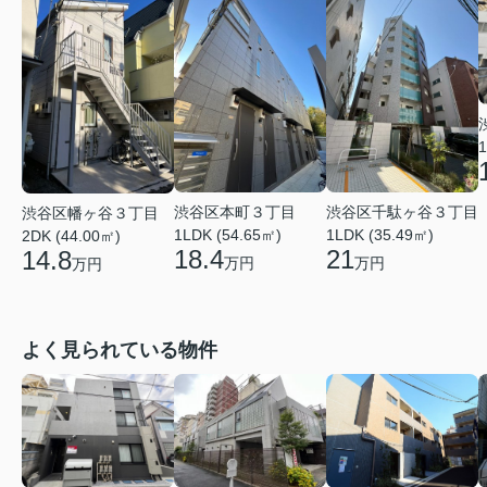
1
渋谷区本町３丁目
渋谷区千駄ヶ谷３丁目
渋谷区幡ヶ谷３丁目
1LDK (54.65㎡)
1LDK (35.49㎡)
2DK (44.00㎡)
18.4
21
14.8
万円
万円
万円
よく見られている物件