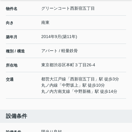
グリーンコート西新宿五丁目
物件名
南東
向き
2014年9月(築11年)
築年月
アパート / 軽量鉄骨
種別 / 構造
東京都
渋谷区
本町
３丁目26-4
所在地
都営大江戸線
「
西新宿五丁目
」駅 徒歩3分
交通
丸ノ内線
「
中野坂上
」駅 徒歩10分
丸ノ内方南支線
「
中野新橋
」駅 徒歩14分
設備条件
陽当り良好