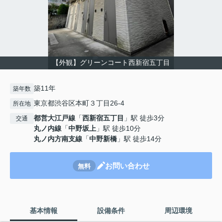
【外観】グリーンコート西新宿五丁目
築11年
築年数
東京都渋谷区本町３丁目26-4
所在地
都営大江戸線
「
西新宿五丁目
」駅 徒歩3分
交通
丸ノ内線
「
中野坂上
」駅 徒歩10分
丸ノ内方南支線
「
中野新橋
」駅 徒歩14分
お問い合わせ
無料
基本情報
設備条件
周辺環境