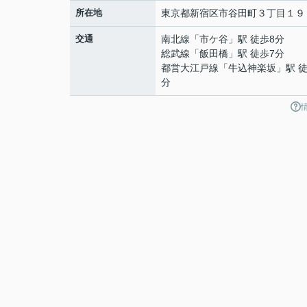
所在地
東京都
新宿区
市谷田町
３丁目１９
交通
南北線
「
市ケ谷
」駅 徒歩8分
総武線
「
飯田橋
」駅 徒歩7分
都営大江戸線
「
牛込神楽坂
」駅 徒
分