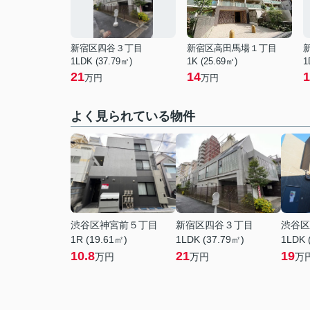
新宿区四谷３丁目
新宿区高田馬場１丁目
1LDK (37.79㎡)
1K (25.69㎡)
1
21
14
1
万円
万円
よく見られている物件
渋谷区神宮前５丁目
新宿区四谷３丁目
渋谷区
1R (19.61㎡)
1LDK (37.79㎡)
1LDK 
10.8
21
19
万円
万円
万