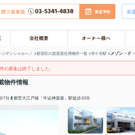
03-5341-4838
四ツ谷本店
水
来店予約
覧
会社概要
オーナー様へ
メゾン・ド
レジデンシャルへ！
新宿区の賃貸居住用物件一覧
市ケ谷駅
件の募集は終了しました。
載物件情報
歩7分
都営大江戸線「牛込神楽坂」駅徒歩10分