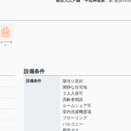
都営大江戸線
「
牛込神楽坂
」駅 徒歩10
エレベータ
ー
設備条件
設備条件
陽当り良好
閑静な住宅地
２人入居可
高齢者相談
ト
ルームシェア可
室内洗濯機置場
フローリング
バルコニー
都市ガス