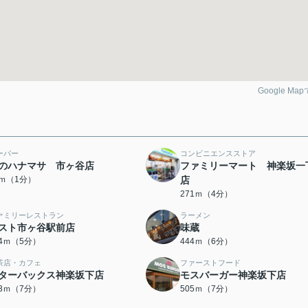
Google Ma
ーパー
コンビニエンスストア
のハナマサ 市ヶ谷店
ファミリーマート 神楽坂一
4ｍ（1分）
店
271ｍ（4分）
ァミリーレストラン
ラーメン
スト市ヶ谷駅前店
味蔵
84ｍ（5分）
444ｍ（6分）
茶店・カフェ
ファーストフード
ターバックス神楽坂下店
モスバーガー神楽坂下店
93ｍ（7分）
505ｍ（7分）