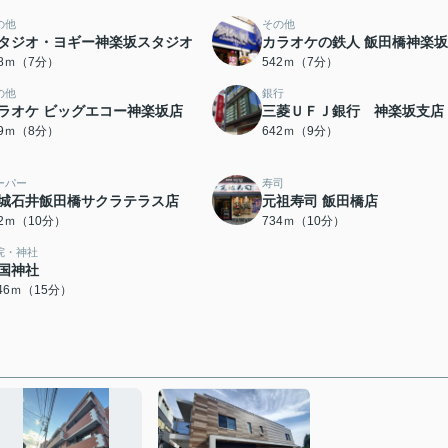
の他
その他
タジオ・ヨギー神楽坂スタジオ
カラオケの鉄人 飯田橋神楽
38ｍ（7分）
542ｍ（7分）
の他
銀行
ラオケ ビッグエコー神楽坂店
三菱ＵＦＪ銀行 神楽坂支店
19ｍ（8分）
642ｍ（9分）
ーパー
寿司
城石井飯田橋サクラテラス店
元祖寿司 飯田橋店
32ｍ（10分）
734ｍ（10分）
院・神社
国神社
146ｍ（15分）