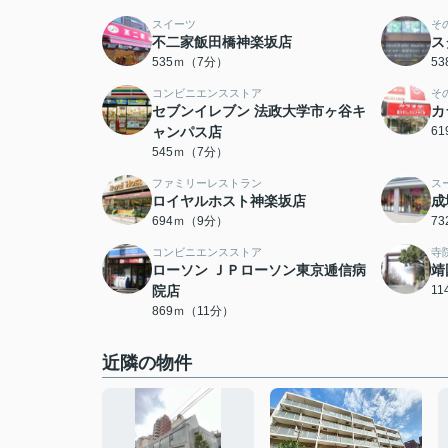
スイーツ
そ
不二家飯田橋神楽坂店
ス
535ｍ（7分）
5
コンビニエンスストア
そ
セブンイレブン 法政大学市ヶ谷キ
カ
ャンパス店
6
545ｍ（7分）
ファミリーレストラン
ス
ロイヤルホスト神楽坂店
成
694ｍ（9分）
7
コンビニエンスストア
寺
ローソン ＪＰローソン東京逓信病
靖
院店
1
869ｍ（11分）
近隣の物件