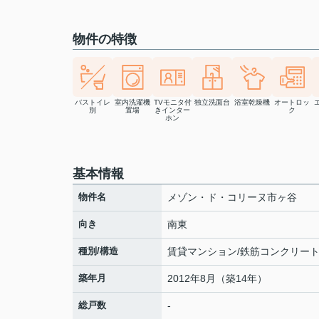
物件の特徴
バストイレ
室内洗濯機
TVモニタ付
独立洗面台
浴室乾燥機
オートロッ
別
置場
きインター
ク
ホン
基本情報
物件名
メゾン・ド・コリーヌ市ヶ谷
向き
南東
種別/構造
賃貸マンション/鉄筋コンクリー
築年月
2012年8月（築14年）
総戸数
-