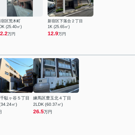
新宿区荒木町
新宿区下落合２丁目
DK (25.40㎡)
1K (25.65㎡)
2.2
12.9
万円
万円
千駄ヶ谷５丁目
練馬区豊玉北４丁目
(34.24㎡)
2LDK (60.37㎡)
26.5
円
万円