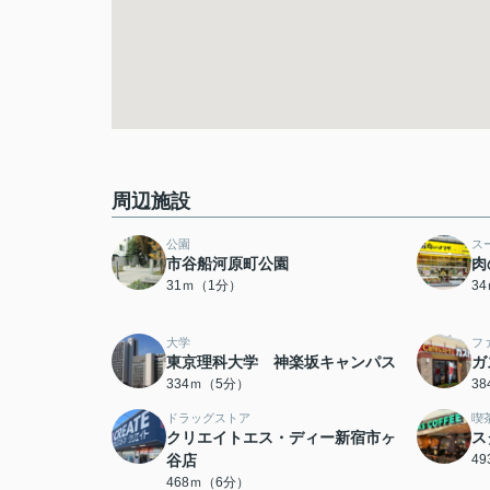
周辺施設
公園
ス
市谷船河原町公園
肉
31ｍ（1分）
3
大学
フ
東京理科大学 神楽坂キャンパス
ガ
334ｍ（5分）
3
ドラッグストア
喫
クリエイトエス・ディー新宿市ヶ
ス
谷店
4
468ｍ（6分）