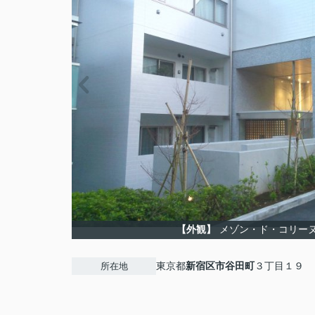
【外観】
メゾン・ド・コリー
東京都
新宿区
市谷田町
３丁目１９
所在地