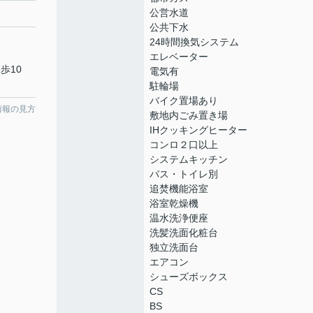
公営水道
公共下水
24時間換気システム
エレベーター
歩10
電気有
駐輪場
バイク置場あり
情報の見方
敷地内ごみ置き場
IHクッキングヒーター
コンロ２口以上
システムキッチン
バス・トイレ別
追焚機能浴室
浴室乾燥機
温水洗浄便座
洗髪洗面化粧台
独立洗面台
エアコン
シューズボックス
CS
BS