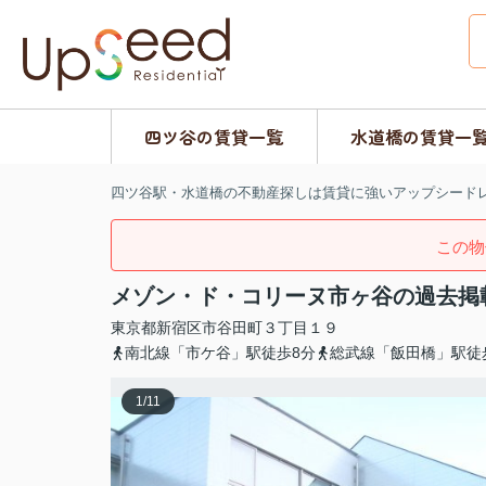
四ツ谷の賃貸一覧
水道橋の賃貸一
四ツ谷駅・水道橋の不動産探しは賃貸に強いアップシード
この物
メゾン・ド・コリーヌ市ヶ谷の過去掲
東京都
新宿区
市谷田町
３丁目１９
南北線「市ケ谷」駅徒歩8分
総武線「飯田橋」駅徒
1
/
11