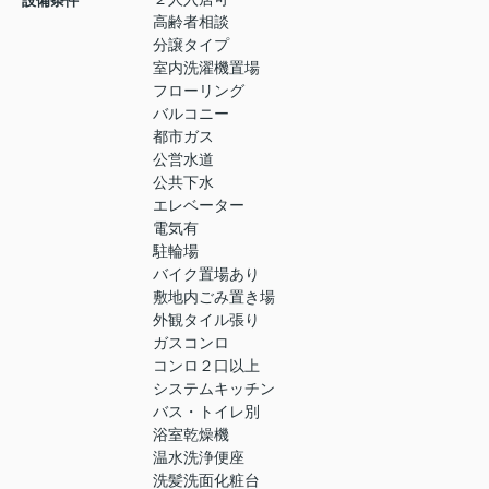
設備条件
高齢者相談
分譲タイプ
室内洗濯機置場
フローリング
バルコニー
都市ガス
公営水道
公共下水
エレベーター
電気有
駐輪場
バイク置場あり
敷地内ごみ置き場
外観タイル張り
ガスコンロ
コンロ２口以上
システムキッチン
バス・トイレ別
浴室乾燥機
温水洗浄便座
洗髪洗面化粧台