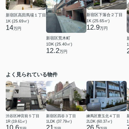
新宿区下落合２丁目
新宿区高田馬場１丁目
1K (25.65㎡)
1K (25.69㎡)
12.9
14
万円
万円
新宿区荒木町
1DK (25.40㎡)
1
12.2
万円
よく見られている物件
渋谷区神宮前５丁目
新宿区四谷３丁目
練馬区豊玉北４丁目
1R (19.61㎡)
1LDK (37.79㎡)
2LDK (60.37㎡)
1
10.6
21
26.5
万円
万円
万円