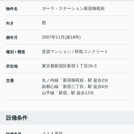
ガーラ・ステーション新宿御苑前
物件名
西
向き
2007年11月(築18年)
築年月
賃貸マンション / 鉄筋コンクリート
種別 / 構造
東京都
新宿区
新宿
１丁目16-3
所在地
丸ノ内線
「
新宿御苑前
」駅 徒歩2分
交通
副都心線
「
新宿三丁目
」駅 徒歩6分
山手線
「
新宿
」駅 徒歩12分
設備条件
２人入居可