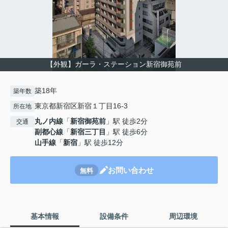
【外観】ガーラ・ステーション新宿御苑前
築18年
築年数
東京都新宿区新宿１丁目16-3
所在地
丸ノ内線
「
新宿御苑前
」駅 徒歩2分
交通
副都心線
「
新宿三丁目
」駅 徒歩6分
山手線
「
新宿
」駅 徒歩12分
お問い合わせ
無料
基本情報
設備条件
周辺環境