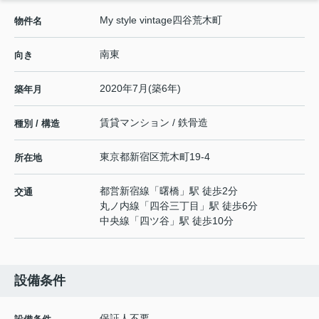
My style vintage四谷荒木町
物件名
南東
向き
2020年7月(築6年)
築年月
賃貸マンション / 鉄骨造
種別 / 構造
東京都
新宿区
荒木町
19-4
所在地
都営新宿線
「
曙橋
」駅 徒歩2分
交通
丸ノ内線
「
四谷三丁目
」駅 徒歩6分
中央線
「
四ツ谷
」駅 徒歩10分
設備条件
保証人不要