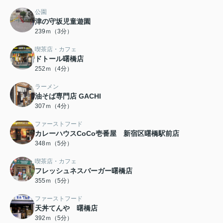
公園
津の守坂児童遊園
239ｍ（3分）
喫茶店・カフェ
ドトール曙橋店
252ｍ（4分）
ラーメン
油そば専門店 GACHI
307ｍ（4分）
ファーストフード
カレーハウスCoCo壱番屋 新宿区曙橋駅前店
348ｍ（5分）
喫茶店・カフェ
フレッシュネスバーガー曙橋店
355ｍ（5分）
ファーストフード
天丼てんや 曙橋店
392ｍ（5分）