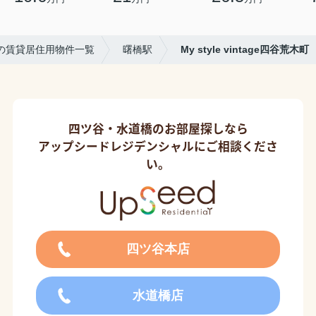
の賃貸居住用物件一覧
曙橋駅
My style vintage四谷荒木町
四ツ谷・水道橋のお部屋探しなら
アップシードレジデンシャルにご相談くださ
い。
四ツ谷本店
水道橋店