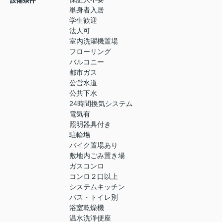
設備条件
単身者入居
学生歓迎
法人可
室内洗濯機置場
フローリング
バルコニー
都市ガス
公営水道
公共下水
24時間換気システム
電気有
照明器具付き
駐輪場
バイク置場あり
敷地内ごみ置き場
ガスコンロ
コンロ２口以上
システムキッチン
バス・トイレ別
浴室乾燥機
温水洗浄便座