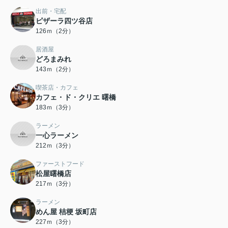
出前・宅配
ピザーラ四ツ谷店
126ｍ（2分）
居酒屋
どろまみれ
143ｍ（2分）
喫茶店・カフェ
カフェ・ド・クリエ 曙橋
183ｍ（3分）
ラーメン
一心ラーメン
212ｍ（3分）
ファーストフード
松屋曙橋店
217ｍ（3分）
ラーメン
めん屋 桔梗 坂町店
227ｍ（3分）