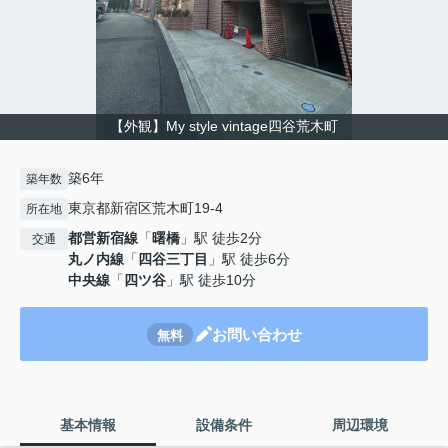
【外観】My style vintage四谷荒木町
築6年
築年数
東京都新宿区荒木町19-4
所在地
都営新宿線
「
曙橋
」駅 徒歩2分
交通
丸ノ内線
「
四谷三丁目
」駅 徒歩6分
中央線
「
四ツ谷
」駅 徒歩10分
お問い合わせ
無料
基本情報
設備条件
周辺環境