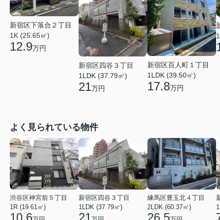
新宿区下落合２丁目
1K (25.65㎡)
1
12.9
万円
新宿区百人町１丁目
新宿区四谷３丁目
1LDK (39.50㎡)
1LDK (37.79㎡)
17.8
21
万円
万円
よく見られている物件
渋谷区神宮前５丁目
新宿区四谷３丁目
練馬区豊玉北４丁目
1R (19.61㎡)
1LDK (37.79㎡)
2LDK (60.37㎡)
1
10.6
21
26.5
万円
万円
万円